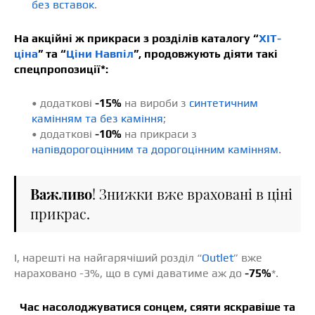
без вставок
.
На акційні ж прикраси з розділів каталогу “
ХІТ-
ціна
” та “
Ціни Навпіл
”, продовжують діяти такі
спецпропозиції*:
• додаткові
-15%
на вироби з
синтетичним
камінням та без каміння
;
• додаткові
-10%
на прикраси з
напівдорогоцінним та дорогоцінним камінням
.
Важливо
! Знижки вже враховані в ціні
прикрас.
І, нарешті на найгарячіший розділ “
Outlet
” вже
нараховано -3%, що в сумі даватиме аж до
-75%
*.
Час насолоджуватися сонцем, сяяти яскравіше та