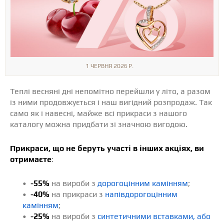
1 ЧЕРВНЯ 2026 Р.
Теплі весняні дні непомітно перейшли у літо, а разом
із ними продовжується і наш вигідний розпродаж. Так
само як і навесні, майже всі прикраси з нашого
каталогу можна придбати зі значною вигодою.
Прикраси, що не беруть участі в інших акціях, ви
отримаєте
:
•
-55%
на вироби з
дорогоцінним камінням
;
•
-40%
на прикраси з
напівдорогоцінним
камінням
;
•
-25%
на вироби з
синтетичними вставками, або