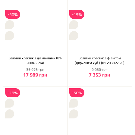
-50%
-19%
Золотий хрестик з діамантами (01-
Золотий хрестик з фіанітом
200872594)
(цирконієм куб.) (01-200865126)
35 978 грн
9 030 грн
17 989 грн
7 353 грн
-19%
-50%