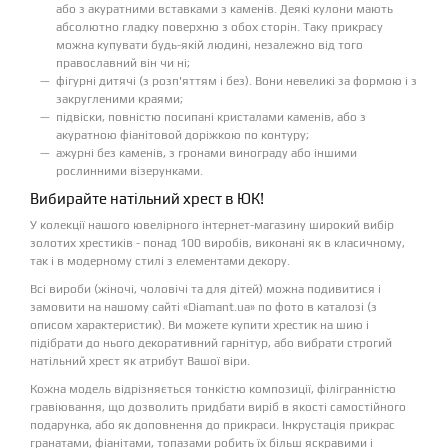
або з акуратними вставками з каменів. Деякі кулони мають
абсолютно гладку поверхню з обох сторін. Таку прикрасу
можна купувати будь-якій людині, незалежно від того
православний він чи ні;
фігурні дитячі (з розп'яттям і без). Вони невеликі за формою і з
закругленими краями;
підвіски, повністю посипані кристалами каменів, або з
акуратною фіанітовой доріжкою по контуру;
ажурні без каменів, з гронами винограду або іншими
рослинними візерунками.
Вибирайте натільний хрест в ЮК!
У колекції нашого ювелірного інтернет-магазину широкий вибір
золотих хрестиків - понад 100 виробів, виконані як в класичному,
так і в модерному стилі з елементами декору.
Всі вироби (жіночі, чоловічі та для дітей) можна подивитися і
замовити на нашому сайті «Diamant.ua» по фото в каталозі (з
описом характеристик). Ви можете купити хрестик на шию і
підібрати до нього декоративний гарнітур, або вибрати строгий
натільний хрест як атрибут Вашої віри.
Кожна модель відрізняється тонкістю композиції, філігранністю
гравіювання, що дозволить придбати виріб в якості самостійного
подарунка, або як доповнення до прикраси. Інкрустація прикрас
гранатами, фіанітами, топазами робить їх більш яскравими і