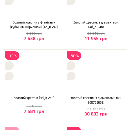
Золотий хрестик з фіанітами
Золотий хрестик з діамантами
(кубічним цирконієм) (4б_п-248)
(4б_п-248)
9 380 грн
23 910 грн
7 638 грн
11 955 грн
-19%
-50%
Золотий хрестик (4б_п-249)
Золотий хрестик з діамантами (01-
200785632)
9 310 грн
61 785 грн
7 581 грн
30 893 грн