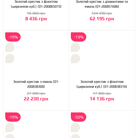
Золотий хрестик з фіанітом
Золотий хрестик з діамантами та
(цирконієм куб.) (01-200865015)
емаль (01-200851686)
10 360 грн
124 390 грн
8 436 грн
62 195 грн
-19%
-19%
Золотий хрестик з емаль (01-
Золотий хрестик з фіанітом
200838300)
(цирконієм куб.) (01-200838316)
27 300 грн
17 360 грн
22 230 грн
14 136 грн
-19%
-50%