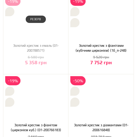
-19%
-19%
РЕЗЕРВ
Золотий хрестик з емаль (01-
Золотий хрестик з фіанітами
200788571)
(кубічним цирконієм) (1б_п-248)
6 580 грн
9 520 грн
5 358 грн
7 752 грн
-19%
-50%
Золотий хрестик з фіанітом
Золотий хрестик з діамантами (01-
(цирконієм куб.) (01-200766183)
200616848)
7 560 грн
103 763 грн