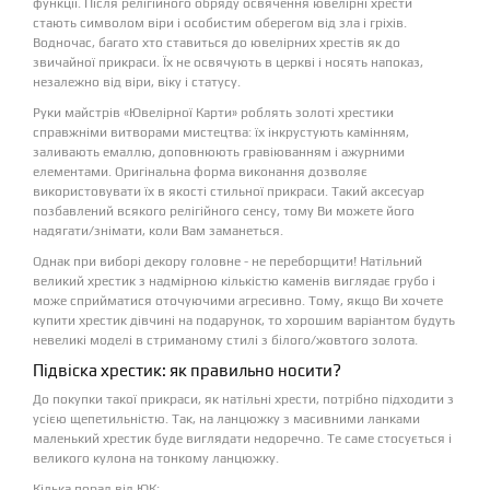
функції. Після релігійного обряду освячення ювелірні хрести
стають символом віри і особистим оберегом від зла і гріхів.
Водночас, багато хто ставиться до ювелірних хрестів як до
звичайної прикраси. Їх не освячують в церкві і носять напоказ,
незалежно від віри, віку і статусу.
Руки майстрів «Ювелірної Карти» роблять золоті хрестики
справжніми витворами мистецтва: їх інкрустують камінням,
заливають емаллю, доповнюють гравіюванням і ажурними
елементами. Оригінальна форма виконання дозволяє
використовувати їх в якості стильної прикраси. Такий аксесуар
позбавлений всякого релігійного сенсу, тому Ви можете його
надягати/знімати, коли Вам заманеться.
Однак при виборі декору головне - не переборщити! Натільний
великий хрестик з надмірною кількістю каменів виглядає грубо і
може сприйматися оточуючими агресивно. Тому, якщо Ви хочете
купити хрестик дівчині на подарунок, то хорошим варіантом будуть
невеликі моделі в стриманому стилі з білого/жовтого золота.
Підвіска хрестик: як правильно носити?
До покупки такої прикраси, як натільні хрести, потрібно підходити з
усією щепетильністю. Так, на ланцюжку з масивними ланками
маленький хрестик буде виглядати недоречно. Те саме стосується і
великого кулона на тонкому ланцюжку.
Кілька порад від ЮК: