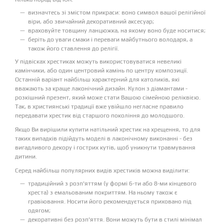
визначтесь зі змістом прикраси: воно символ вашої релігійної
віри, або звичайний декоративний аксесуар;
враховуйте товщину ланцюжка, на якому воно буде носитися;
беріть до уваги смаки і переваги майбутнього володаря, а
також його ставлення до релігії.
У підвісках хрестиках можуть використовуватися невеликі
камінчики, або один центровий камінь по центру композиції.
Останній варіант найбільш характерний для католиків, які
вважають за краще лаконічний дизайн. Кулон з діамантами -
розкішний презент, який може стати Вашою сімейною реліквією.
Так, в християнські традиції вже увійшло негласне правило
передавати хрестик від старшого покоління до молодшого.
Якщо Ви вирішили купити натільний хрестик на хрещення, то для
таких випадків підійдуть моделі в лаконічному виконанні - без
вигадливого декору і гострих кутів, щоб уникнути травмування
дитини.
Серед найбільш популярних видів хрестиків можна виділити:
традиційний з розп'яттям (у формі 6-ти або 8-ми кінцевого
хреста) з емальованим покриттям. На ньому також є
гравіювання. Носити його рекомендується приховано під
одягом;
декоративні без розп'яття. Вони можуть бути в стилі мінімал