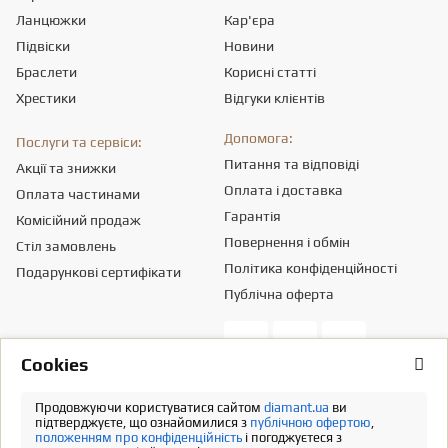
Ланцюжки
Кар'єра
Підвіски
Новини
Браслети
Корисні статті
Хрестики
Відгуки клієнтів
Допомога:
Послуги та сервіси:
Питання та відповіді
Акції та знижки
Оплата і доставка
Оплата частинами
Гарантія
Комісійний продаж
Повернення і обмін
Стіл замовлень
Політика конфіденційності
Подарункові сертифікати
Публічна оферта
Сookies
Товариство з обмеженою вiдповiдальнiстю «ПРИКРАСИ СВІТУ».
Місцезнаходження - 03151, м. Київ, вул. Смілянська, 8,
info@diamant.ua
,
Продовжуючи користуватися сайтом
diamant.ua
ви
ідентифікаційний код згідно ЄДР – 43665334.
підтверджуєте, що ознайомилися з
публічною офертою
,
положенням про конфіденційність
і погоджуєтеся з
Інформація про вартість доставки міститься у розділі «Оплата та