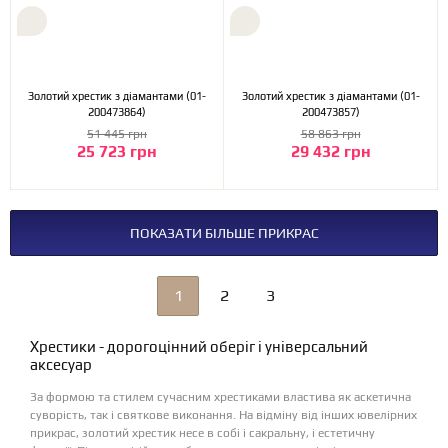
Золотий хрестик з діамантами (01-
Золотий хрестик з діамантами (01-
200473864)
200473857)
51 445 грн
58 863 грн
25 723 грн
29 432 грн
ПОКАЗАТИ БІЛЬШЕ ПРИКРАС
1
2
3
Хрестики - дорогоцінний оберіг і універсальний
аксесуар
За формою та стилем сучасним хрестиками властива як аскетична
суворість, так і святкове виконання. На відміну від інших ювелірних
прикрас, золотий хрестик несе в собі і сакральну, і естетичну