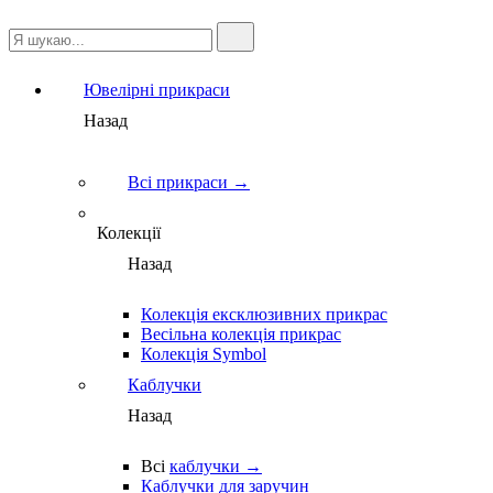
Ювелірні прикраси
Назад
Всі прикраси →
Колекції
Назад
Колекція ексклюзивних прикрас
Весільна колекція прикрас
Колекція Symbol
Каблучки
Назад
Всі
каблучки →
Каблучки для заручин