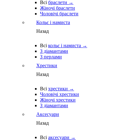
Всі
браслети →
Жіночі браслети
Чоловічі браслети
Кольє і намиста
Назад
Всі
кольє і намиста →
З діамантами
З перлами
Хрестики
Назад
Всі
хрестики →
Чоловічі хрестики
Жіночі хрестики
З діамантами
Аксесуари
Назад
Всі
аксесуари →