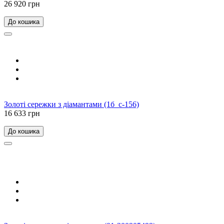
26 920 грн
До кошика
Золоті сережки з діамантами (1б_с-156)
16 633 грн
До кошика