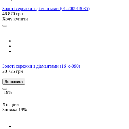
Золоті сережки з діамантами (01-200913035)
46 870 грн
Хочу купити
Золоті сережки з діамантами (1б_с-090)
20 725 грн
До кошика
-19%
Хіт-ціна
Знижка 19%