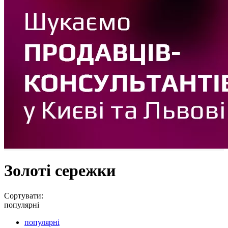
Золоті сережки
Сортувати:
популярні
популярні