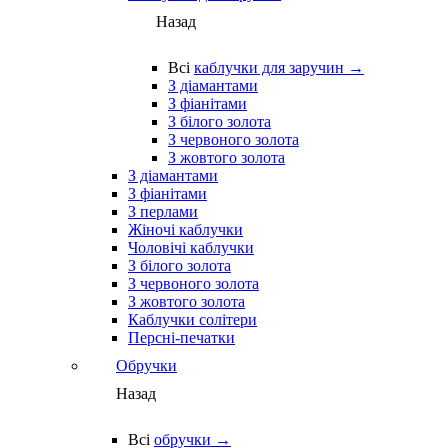
Назад
Всі
каблучки для заручин →
З діамантами
З фіанітами
З білого золота
З червоного золота
З жовтого золота
З діамантами
З фіанітами
З перлами
Жіночі каблучки
Чоловічі каблучки
З білого золота
З червоного золота
З жовтого золота
Каблучки солітери
Персні-печатки
Обручки
Назад
Всі
обручки →