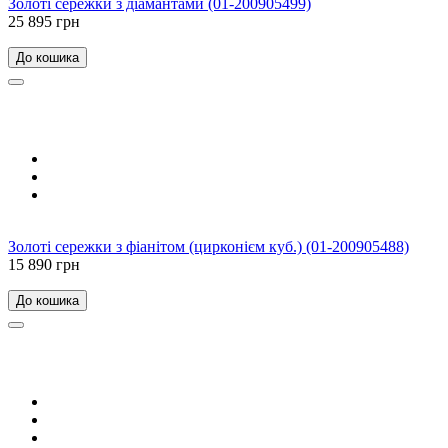
Золоті сережки з діамантами (01-200905499)
25 895 грн
До кошика
Золоті сережки з фіанітом (цирконієм куб.) (01-200905488)
15 890 грн
До кошика