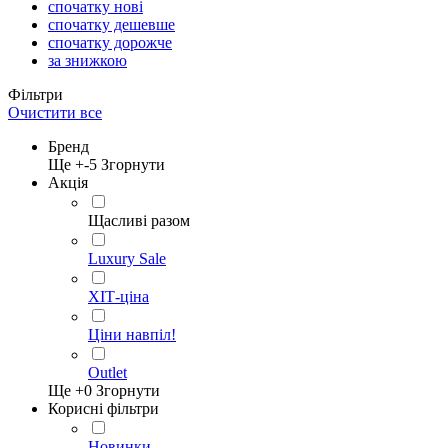
спочатку нові
спочатку дешевше
спочатку дорожче
за знижкою
Фільтри
Очистити все
Бренд
Ще +
-5
Згорнути
Акція
Щасливі разом
Luxury Sale
ХІТ-ціна
Ціни навпіл!
Outlet
Ще +
0
Згорнути
Корисні фільтри
Новинки