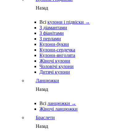
Назад
Всі
кулони і підвіски →
З діамантами
З фіанітами
З перлами
Кулони-букви
Кулони-сердечка
Кулони-янголята
Жіночі кулони
Чоловічі кулони
Дитячі кулони
Ланцюжки
Назад
Всі
ланцюжки →
Жіночі ланцюжки
Браслети
Назад