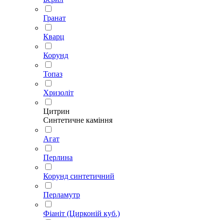
Гранат
Кварц
Корунд
Топаз
Хризоліт
Цитрин
Синтетичне каміння
Агат
Перлина
Корунд синтетичний
Перламутр
Фіаніт (Цирконій куб.)