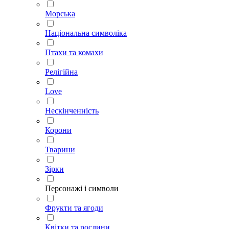
Морська
Національна символіка
Птахи та комахи
Релігійна
Love
Нескінченність
Корони
Тварини
Зірки
Персонажі і символи
Фрукти та ягоди
Квітки та рослини