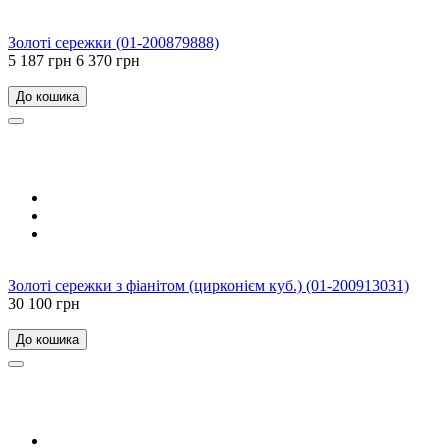
Золоті сережки (01-200879888)
5 187 грн
6 370 грн
До кошика
Золоті сережки з фіанітом (цирконієм куб.) (01-200913031)
30 100 грн
До кошика