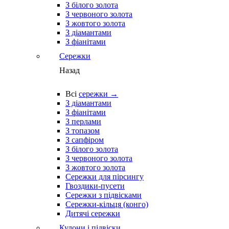
З білого золота
З червоного золота
З жовтого золота
З діамантами
З фіанітами
Сережки
Назад
Всі
сережки →
З діамантами
З фіанітами
З перлами
З топазом
З сапфіром
З білого золота
З червоного золота
З жовтого золота
Сережки для пірсингу
Гвоздики-пусети
Сережки з підвісками
Сережки-кільця (конго)
Дитячі сережки
Кулони і підвіски