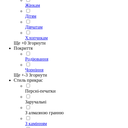
Жінкам
Дітям
Дівчатам
Хлопчикам
Ще +
0
Згорнути
Покриття
Родіювання
Чорніння
Ще +
-3
Згорнути
Стиль прикрас
Персні-печатки
Заручальні
З алмазною гранню
З камінням