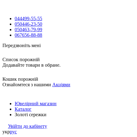
044
499-55-55
050
446-23-50
050
463-79-99
067
656-88-88
Передзвоніть мені
Список порожній
Додавайте товари в обране.
Кошик порожній
Ознайомтеся з нашими
Акціями
Ювелірний магазин
Каталог
Золоті сережки
Увійти до кабінету
укр
рус