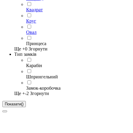
Квадрат
Круг
Овал
Принцеса
Ще +
0
Згорнути
Тип замків
Карабін
Шпрингельний
Замок-коробочка
Ще +
-2
Згорнути
Показати
(
)