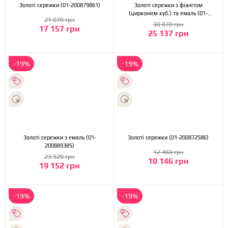
Золоті сережки (01-200879861)
Золоті сережки з фіанітом
(цирконієм куб.) та емаль (01-
21 070 грн
200884725)
30 870 грн
17 157 грн
25 137 грн
-19%
-19%
Золоті сережки з емаль (01-
Золоті сережки (01-200872586)
200889385)
12 460 грн
23 520 грн
10 146 грн
19 152 грн
-19%
-19%