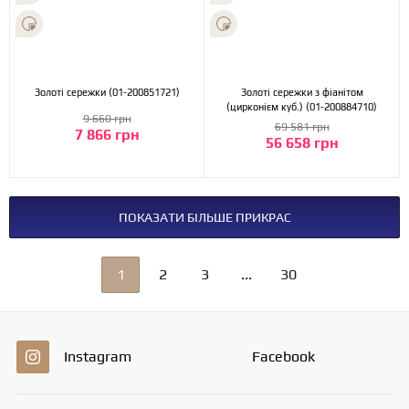
Золоті сережки (01-200851721)
Золоті сережки з фіанітом
(цирконієм куб.) (01-200884710)
9 660 грн
69 581 грн
7 866 грн
56 658 грн
ПОКАЗАТИ БІЛЬШЕ ПРИКРАС
1
2
3
...
30
Instagram
Facebook