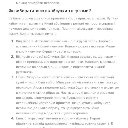
можна придбати недорого.
Як вибирати золоті каблучки з перлами?
За багато років з'явилися правила вибору прикрас з перлів. Купити
каблучку з перлами в Києві або іншому регіоні не проста справа. І
не через дефіцит таких прикрас. Перлинні аксесуари – перевірка
смаку. Вирішіть кілька питань:
Вид перлів. Абсолютна класика – білі круглі перли. Бароко –
асиметричний білий «камінь». Конка – рожева вставка. Мело-
мело – «камінь» бурштинового кольору.
Вік носія золотої каблучки. Деякі люди вважають, що перли –
вікова прикраса, яку одягають на вечірки. Навпаки, маленька
перлинка на пальці дівчини здатна підкреслити ніжний
рум'янець.
Стиль. Якщо ви часто носите класичні костюми або вінтажні
сукні – перли Ваш вибір. Мішкуватий міський стиль не пасує до
перлинок. А ось з перлами каблучки будуть стильним акцентом
в жіночих міських образах. Носіть широкі джинси з високою
посадкою, кашемірове пальто, букльовану кофту з
незвичайним квітковим принтом. Якщо купити каблучку з
перлиною до цього образу, то це підкреслить Вашу
незалежність від моди і глянцевих журналів.
Спосіб інкрустації каменю в золоту каблучку. Перли
відрізняється від дорогоцінних і напівкоштовних каменів. В