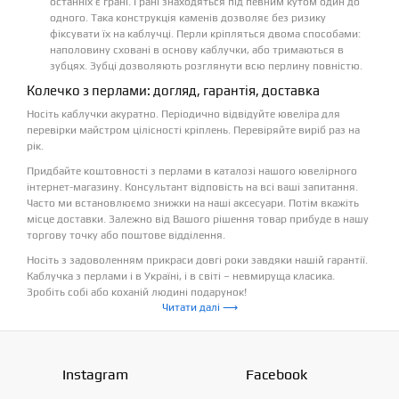
останніх є грані. Грані знаходяться під певним кутом один до
одного. Така конструкція каменів дозволяє без ризику
фіксувати їх на каблучці. Перли кріпляться двома способами:
наполовину сховані в основу каблучки, або тримаються в
зубцях. Зубці дозволяють розглянути всю перлину повністю.
Колечко з перлами: догляд, гарантія, доставка
Носіть каблучки акуратно. Періодично відвідуйте ювеліра для
перевірки майстром цілісності кріплень. Перевіряйте виріб раз на
рік.
Придбайте коштовності з перлами в каталозі нашого ювелірного
інтернет-магазину. Консультант відповість на всі ваші запитання.
Часто ми встановлюємо знижки на наші аксесуари. Потім вкажіть
місце доставки. Залежно від Вашого рішення товар прибуде в нашу
торгову точку або поштове відділення.
Носіть з задоволенням прикраси довгі роки завдяки нашій гарантії.
Каблучка з перлами і в Україні, і в світі – невмируща класика.
Зробіть собі або коханій людині подарунок!
Читати далі ⟶
Instagram
Facebook