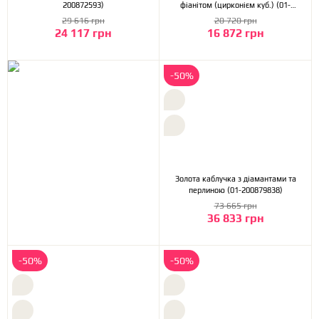
200872593)
фіанітом (цирконієм куб.) (01-
200865137)
29 616 грн
20 720 грн
24 117 грн
16 872 грн
-50%
Золота каблучка з діамантами та
перлиною (01-200879838)
73 665 грн
36 833 грн
-50%
-50%