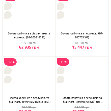
Золота каблучка з діамантами та
Золота каблучка з перлиною (01-
перлиною (01-200816023)
200755467)
125 870 грн
18 970 грн
62 935 грн
15 447 грн
-37%
-19%
Золота каблучка з перлиною та
Золота каблучка з перлиною та
фіанітами (кубічним цирконієм)
фіанітом (цирконієм куб.) (01-
(3б_к-131)
200755403)
36 190 грн
21 980 грн