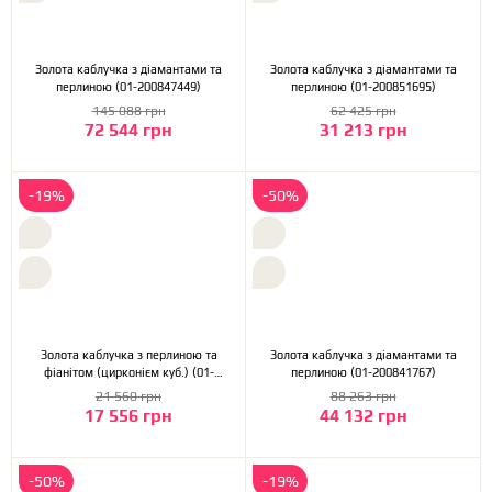
Золота каблучка з діамантами та
Золота каблучка з діамантами та
перлиною (01-200847449)
перлиною (01-200851695)
145 088 грн
62 425 грн
72 544 грн
31 213 грн
-19%
-50%
Золота каблучка з перлиною та
Золота каблучка з діамантами та
фіанітом (цирконієм куб.) (01-
перлиною (01-200841767)
200851677)
21 560 грн
88 263 грн
17 556 грн
44 132 грн
-50%
-19%