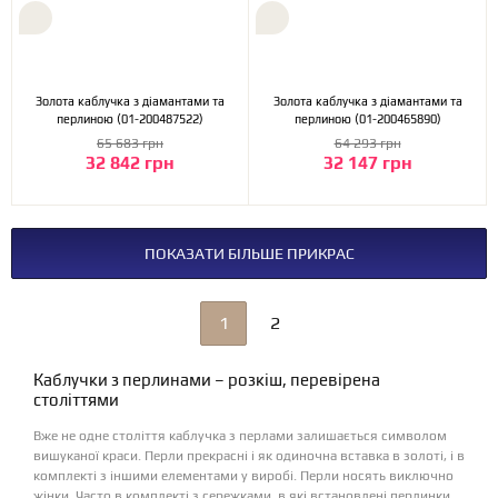
Золота каблучка з діамантами та
Золота каблучка з діамантами та
перлиною (01-200487522)
перлиною (01-200465890)
65 683 грн
64 293 грн
32 842 грн
32 147 грн
ПОКАЗАТИ БІЛЬШЕ ПРИКРАС
1
2
Каблучки з перлинами – розкіш, перевірена
століттями
Вже не одне століття каблучка з перлами залишається символом
вишуканої краси. Перли прекрасні і як одиночна вставка в золоті, і в
комплекті з іншими елементами у виробі. Перли носять виключно
жінки. Часто в комплекті з сережками, в які встановлені перлинки.