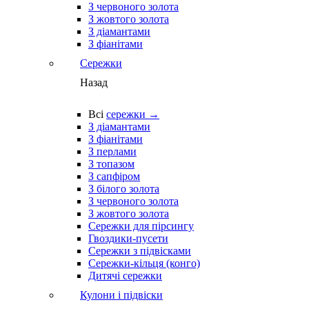
З червоного золота
З жовтого золота
З діамантами
З фіанітами
Сережки
Назад
Всі
сережки →
З діамантами
З фіанітами
З перлами
З топазом
З сапфіром
З білого золота
З червоного золота
З жовтого золота
Сережки для пірсингу
Гвоздики-пусети
Сережки з підвісками
Сережки-кільця (конго)
Дитячі сережки
Кулони і підвіски