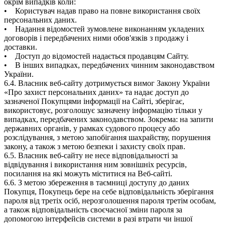
окрім випадків коли:
• Користувач надав право на повне використання своїх
персональних даних.
• Надання відомостей зумовлене виконанням укладених
договорів і передбачених ними обов'язків з продажу і
доставки.
• Доступ до відомостей надається продавцям Сайту.
• В інших випадках, передбачених чинним законодавством
України.
6.4. Власник веб-сайту дотримується вимог Закону України
«Про захист персональних даних» та надає доступ до
зазначеної Покупцями інформації на Сайті, зберігає,
використовує, розголошує зазначену інформацію тільки у
випадках, передбачених законодавством. Зокрема: на запити
державних органів, у рамках судового процесу або
розслідування, з метою запобігання шахрайству, порушення
закону, а також з метою безпеки і захисту своїх прав.
6.5. Власник веб-сайту не несе відповідальності за
відвідування і використання ним зовнішніх ресурсів,
посилання на які можуть міститися на Веб-сайті.
6.6. З метою збереження в таємниці доступу до даних
Покупця, Покупець бере на себе відповідальність зберігання
пароля від третіх осіб, нерозголошення пароля третім особам,
а також відповідальність своєчасної зміни пароля за
допомогою інтерфейсів системи в разі втрати чи іншої