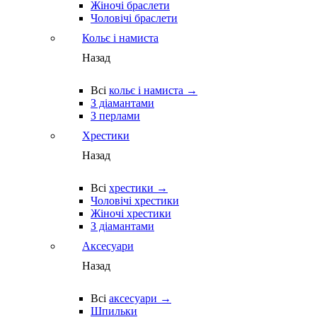
Жіночі браслети
Чоловічі браслети
Кольє і намиста
Назад
Всі
кольє і намиста →
З діамантами
З перлами
Хрестики
Назад
Всі
хрестики →
Чоловічі хрестики
Жіночі хрестики
З діамантами
Аксесуари
Назад
Всі
аксесуари →
Шпильки