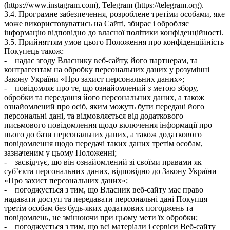
(https://www.instagram.com), Telegram (https://telegram.org).
3.4. Програмне забезпечення, розроблене третіми особами, яке
може використовуватись на Сайті, збирає і обробляє
інформацію відповідно до власної політики конфіденційності.
3.5. Прийняттям умов цього Положення про конфіденційність
Покупець також:
- надає згоду Власнику веб-сайту, його партнерам, та
контрагентам на обробку персональних даних у розумінні
Закону України «Про захист персональних даних»;
- повідомляє про те, що ознайомлений з метою збору,
обробки та передання його персональних даних, а також
ознайомлений про осіб, яким можуть бути передані його
персональні дані, та відмовляється від додаткового
письмового повідомлення щодо включення інформації про
нього до бази персональних даних, а також додаткового
повідомлення щодо передачі таких даних третім особам,
зазначеним у цьому Положенні;
- засвідчує, що він ознайомлений зі своїми правами як
суб’єкта персональних даних, відповідно до Закону України
«Про захист персональних даних»;
- погоджується з тим, що Власник веб-сайту має право
надавати доступ та передавати персональні дані Покупця
третім особам без будь-яких додаткових погоджень та
повідомлень, не змінюючи при цьому мети їх обробки;
- погоджується з тим, що всі матеріали і сервіси Веб-сайту