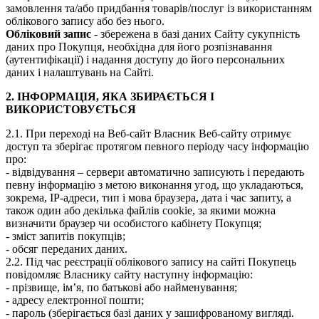
замовлення та/або придбання товарів/послуг із використанням
облікового запису або без нього.
Обліковий запис
- збережена в базі даних Сайту сукупність
даних про Покупця, необхідна для його розпізнавання
(аутентифікації) і надання доступу до його персональних
даних і налаштувань на Сайті.
2. ІНФОРМАЦІЯ, ЯКА ЗБИРАЄТЬСЯ І
ВИКОРИСТОВУЄТЬСЯ
2.1. При переході на Веб-сайт Власник Веб-сайту отримує
доступ та зберігає протягом певного періоду часу інформацію
про:
- відвідування – сервери автоматично записують і передають
певну інформацію з метою виконання угод, що укладаються,
зокрема, IP-адреси, тип і мова браузера, дата і час запиту, а
також один або декілька файлів cookie, за якими можна
визначити браузер чи особистого кабінету Покупця;
- зміст запитів покупців;
- обсяг переданих даних.
2.2. Під час реєстрації облікового запису на сайті Покупець
повідомляє Власнику сайту наступну інформацію:
- прізвище, ім’я, по батькові або найменування;
- адресу електронної пошти;
- пароль (зберігається базі даних у зашифрованому вигляді.