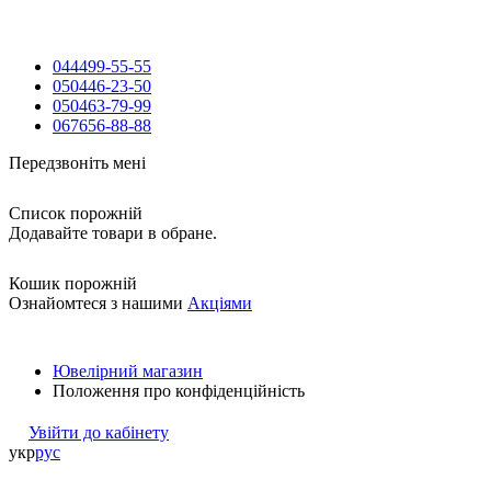
044
499-55-55
050
446-23-50
050
463-79-99
067
656-88-88
Передзвоніть мені
Список порожній
Додавайте товари в обране.
Кошик порожній
Ознайомтеся з нашими
Акціями
Ювелірний магазин
Положення про конфіденційність
Увійти до кабінету
укр
рус