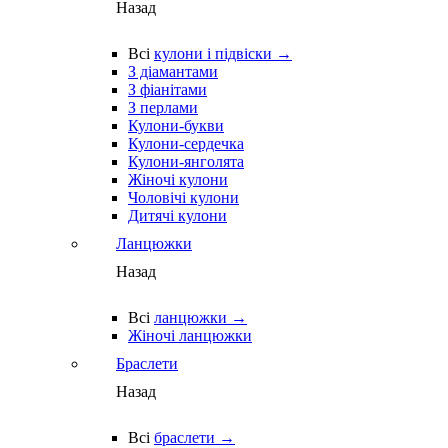
Назад
Всі
кулони і підвіски →
З діамантами
З фіанітами
З перлами
Кулони-букви
Кулони-сердечка
Кулони-янголята
Жіночі кулони
Чоловічі кулони
Дитячі кулони
Ланцюжки
Назад
Всі
ланцюжки →
Жіночі ланцюжки
Браслети
Назад
Всі
браслети →