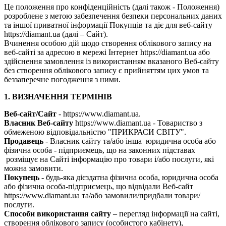
Це положення про конфіденційність (далі також - Положення)
розроблене з метою забезпечення безпеки персональних даних
та іншої приватної інформації Покупців та діє для веб-сайту
https://diamant.ua (далі – Сайт).
Вчинення особою дій щодо створення облікового запису на
веб-сайті за адресою в мережі Інтернет https://diamant.ua або
здійснення замовлення із використанням вказаного Веб-сайту
без створення облікового запису є прийняттям цих умов та
беззаперечне погодження з ними.
1. ВИЗНАЧЕННЯ ТЕРМІНІВ
Веб-сайт/Сайт
- https://www.diamant.ua.
Власник Веб-сайту
https://www.diamant.ua - Товариство з
обмеженою відповідальністю "ПРИКРАСИ СВІТУ".
Продавець
- Власник сайту та/або інша юридична особа або
фізична особа - підприємець, що на законних підставах
розміщує на Сайті інформацію про товари і/або послуги, які
можна замовити.
Покупець
- будь-яка дієздатна фізична особа, юридична особа
або фізична особа-підприємець, що відвідали Веб-сайт
https://www.diamant.ua та/або замовили/придбали товари/
послуги.
Способи використання сайту
– перегляд інформації на сайті,
створення облікового запису (особистого кабінету),