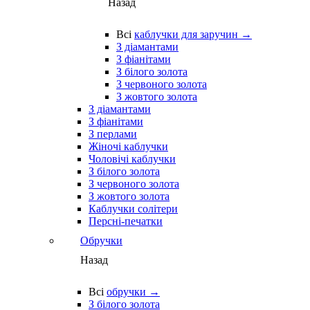
Назад
Всі
каблучки для заручин →
З діамантами
З фіанітами
З білого золота
З червоного золота
З жовтого золота
З діамантами
З фіанітами
З перлами
Жіночі каблучки
Чоловічі каблучки
З білого золота
З червоного золота
З жовтого золота
Каблучки солітери
Персні-печатки
Обручки
Назад
Всі
обручки →
З білого золота