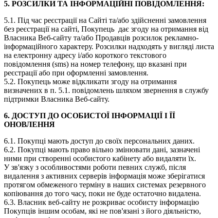
5. РОЗСИЛКИ ТА ІНФОРМАЦІЙНІ ПОВІДОМЛЕННЯ:
5.1. Під час реєстрації на Сайті та/або здійсненні замовлення
без реєстрації на сайті, Покупець дає згоду на отримання від
Власника Веб-сайту та/або Продавців розсилок рекламно-
інформаційного характеру. Розсилки надходять у вигляді листа
на електронну адресу і/або короткого текстового
повідомлення (sms) на номер телефону, що вказані при
реєстрації або при оформленні замовлення.
5.2. Покупець може відкликати згоду на отримання
визначених в п. 5.1. повідомлень шляхом звернення в службу
підтримки Власника Веб-сайту.
6. ДОСТУП ДО ОСОБИСТОЇ ІНФОРМАЦІЇ І ЇЇ
ОНОВЛЕННЯ
6.1. Покупці мають доступ до своїх персональних даних.
6.2. Покупці мають право вільно змінювати дані, зазначені
ними при створенні особистого кабінету або видаляти їх.
У зв'язку з особливостями роботи певних служб, після
видалення з активних серверів інформація може зберігатися
протягом обмеженого терміну в наших системах резервного
копіювання до того часу, поки не буде остаточно видалена.
6.3. Власник веб-сайту не розкриває особисту інформацію
Покупців іншим особам, які не пов'язані з його діяльністю,