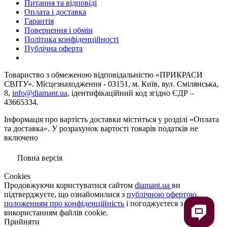
Питання та відповіді
Оплата і доставка
Гарантія
Повернення і обмін
Політика конфіденційності
Публічна оферта
Товариство з обмеженою вiдповiдальнiстю «ПРИКРАСИ
СВІТУ». Місцезнаходження - 03151, м. Київ, вул. Смілянська,
8,
info@diamant.ua
, ідентифікаційний код згідно ЄДР –
43665334.
Інформація про вартість доставки міститься у розділі «Оплата
та доставка». У розрахунок вартості товарів податків не
включено
Повна версія
Сookies
Продовжуючи користуватися сайтом
diamant.ua
ви
підтверджуєте, що ознайомилися з
публічною офертою
,
положенням про конфіденційність
і погоджуєтеся з
використанням файлів cookie.
Прийняти