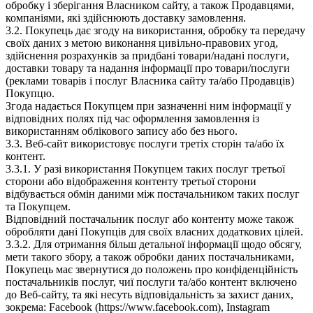
обробку і зберігання Власником сайту, а також Продавцями,
компаніями, які здійснюють доставку замовлення.
3.2. Покупець дає згоду на використання, обробку та передачу
своїх даних з метою виконання цивільно-правових угод,
здійснення розрахунків за придбані товари/надані послуги,
доставки товару та надання інформації про товари/послуги
(реклами товарів і послуг Власника сайту та/або Продавців)
Покупцю.
Згода надається Покупцем при зазначенні ним інформації у
відповідних полях під час оформлення замовлення із
використанням облікового запису або без нього.
3.3. Веб-сайт використовує послуги третіх сторін та/або їх
контент.
3.3.1. У разі використання Покупцем таких послуг третьої
сторони або відображення контенту третьої сторони
відбувається обмін даними між постачальником таких послуг
та Покупцем.
Відповідний постачальник послуг або контенту може також
обробляти дані Покупців для своїх власних додаткових цілей.
3.3.2. Для отримання більш детальної інформації щодо обсягу,
мети такого збору, а також обробки даних постачальниками,
Покупець має звернутися до положень про конфіденційність
постачальників послуг, чиї послуги та/або контент включено
до Веб-сайту, та які несуть відповідальність за захист даних,
зокрема: Facebook (https://www.facebook.com), Instagram