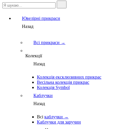
Ювелірні прикраси
Назад
Всі прикраси →
Колекції
Назад
Колекція ексклюзивних прикрас
Весільна колекція прикрас
Колекція Symbol
Каблучки
Назад
Всі
каблучки →
Каблучки для заручин