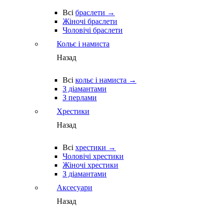
Всі
браслети →
Жіночі браслети
Чоловічі браслети
Кольє і намиста
Назад
Всі
кольє і намиста →
З діамантами
З перлами
Хрестики
Назад
Всі
хрестики →
Чоловічі хрестики
Жіночі хрестики
З діамантами
Аксесуари
Назад