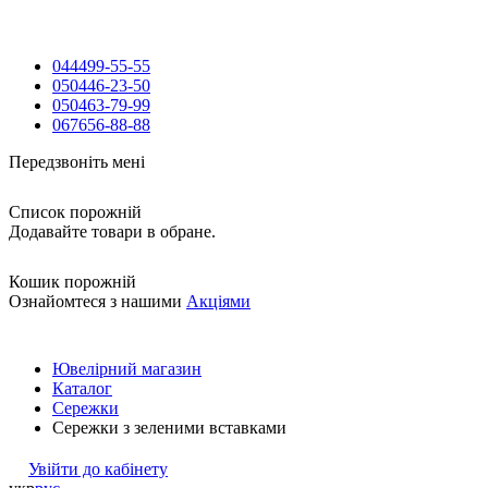
044
499-55-55
050
446-23-50
050
463-79-99
067
656-88-88
Передзвоніть мені
Список порожній
Додавайте товари в обране.
Кошик порожній
Ознайомтеся з нашими
Акціями
Ювелірний магазин
Каталог
Сережки
Сережки з зеленими вставками
Увійти до кабінету