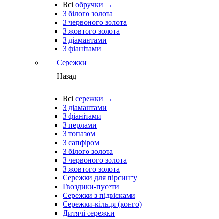
Всі
обручки →
З білого золота
З червоного золота
З жовтого золота
З діамантами
З фіанітами
Сережки
Назад
Всі
сережки →
З діамантами
З фіанітами
З перлами
З топазом
З сапфіром
З білого золота
З червоного золота
З жовтого золота
Сережки для пірсингу
Гвоздики-пусети
Сережки з підвісками
Сережки-кільця (конго)
Дитячі сережки