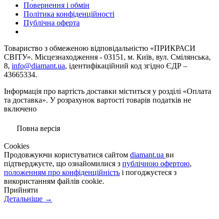
Повернення і обмін
Політика конфіденційності
Публічна оферта
Товариство з обмеженою вiдповiдальнiстю «ПРИКРАСИ
СВІТУ». Місцезнаходження - 03151, м. Київ, вул. Смілянська,
8,
info@diamant.ua
, ідентифікаційний код згідно ЄДР –
43665334.
Інформація про вартість доставки міститься у розділі «Оплата
та доставка». У розрахунок вартості товарів податків не
включено
Повна версія
Сookies
Продовжуючи користуватися сайтом
diamant.ua
ви
підтверджуєте, що ознайомилися з
публічною офертою
,
положенням про конфіденційність
і погоджуєтеся з
використанням файлів cookie.
Прийняти
Детальніше →