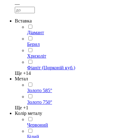
—
Вставка
Діамант
Берил
Хризоліт
Фіаніт (Цирконій куб.)
Ще +
14
Метал
Золото 585°
Золото 750°
Ще +
1
Колір металу
Червоний
Білий