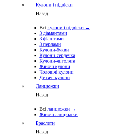
Кулони і підвіски
Назад
Всі
кулони і підвіски →
З діамантами
З фіанітами
З перлами
Кулони-букви
Кулони-сердечка
Кулони-янголята
Жіночі кулони
Чоловічі кулони
Дитячі кулони
Ланцюжки
Назад
Всі
ланцюжки →
Жіночі ланцюжки
Браслети
Назад