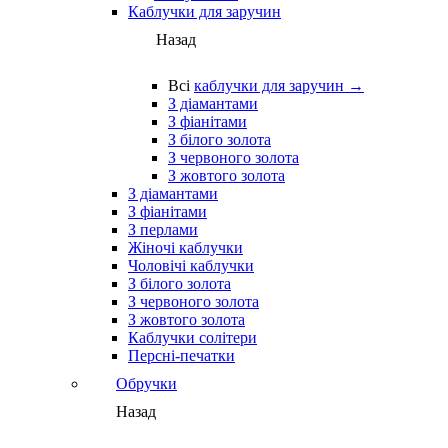
Каблучки для заручин
Назад
Всі
каблучки для заручин →
З діамантами
З фіанітами
З білого золота
З червоного золота
З жовтого золота
З діамантами
З фіанітами
З перлами
Жіночі каблучки
Чоловічі каблучки
З білого золота
З червоного золота
З жовтого золота
Каблучки солітери
Персні-печатки
Обручки
Назад