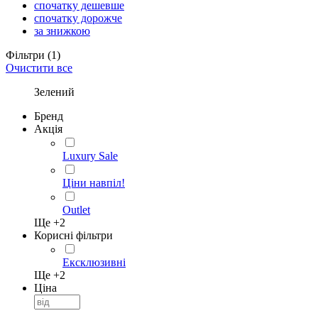
спочатку дешевше
спочатку дорожче
за знижкою
Фільтри
(1)
Очистити все
Зелений
Бренд
Акція
Luxury Sale
Ціни навпіл!
Outlet
Ще +
2
Корисні фільтри
Ексклюзивні
Ще +
2
Ціна