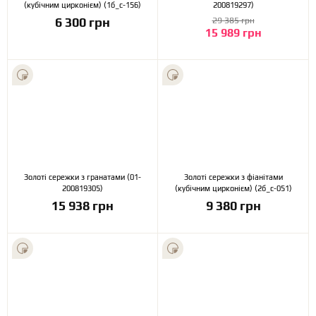
(кубічним цирконієм) (1б_с-156)
200819297)
6 300 грн
29 385 грн
15 989 грн
Золоті сережки з гранатами (01-
Золоті сережки з фіанітами
200819305)
(кубічним цирконієм) (2б_с-051)
15 938 грн
9 380 грн