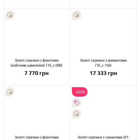
Золоті сережки з фіанітами
Золоті сережки з діамантами
(кубічним цирконієм) (1б_с-090)
(1б_с-156)
7 770 грн
17 333 грн
-46%
Золоті сережки з фіанітами
Золоті сережки з гранатами (01-