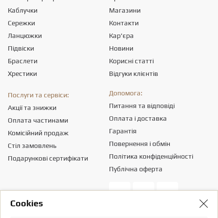
Каблучки
Магазини
Сережки
Контакти
Ланцюжки
Кар'єра
Підвіски
Новини
Браслети
Корисні статті
Хрестики
Відгуки клієнтів
Допомога:
Послуги та сервіси:
Питання та відповіді
Акції та знижки
Оплата і доставка
Оплата частинами
Гарантія
Комісійний продаж
Повернення і обмін
Стіл замовлень
Політика конфіденційності
Подарункові сертифікати
Публічна оферта
Сookies
Товариство з обмеженою вiдповiдальнiстю «ПРИКРАСИ СВІТУ».