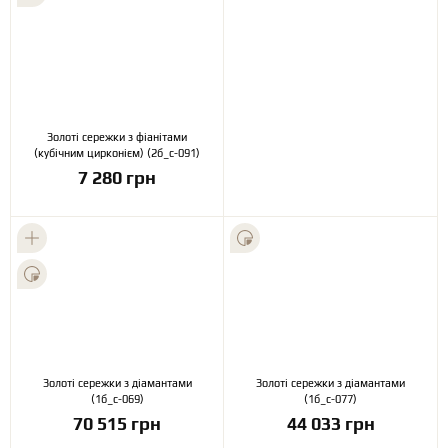
Золоті сережки з фіанітами
(кубічним цирконієм) (2б_с-091)
7 280 грн
Золоті сережки з діамантами
Золоті сережки з діамантами
(1б_с-069)
(1б_с-077)
70 515 грн
44 033 грн