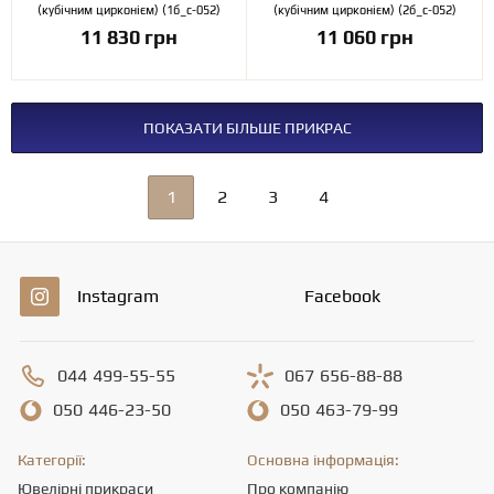
(кубічним цирконієм) (1б_с-052)
(кубічним цирконієм) (2б_с-052)
11 830 грн
11 060 грн
ПОКАЗАТИ БІЛЬШЕ ПРИКРАС
1
2
3
4
Instagram
Facebook
044
499-55-55
067
656-88-88
050
446-23-50
050
463-79-99
Категорії:
Основна інформація:
Ювелірні прикраси
Про компанію