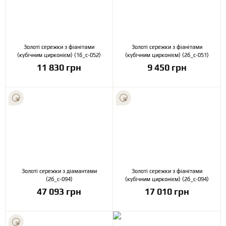
Золоті сережки з фіанітами
Золоті сережки з фіанітами
(кубічним цирконієм) (1б_с-052)
(кубічним цирконієм) (2б_с-051)
11 830 грн
9 450 грн
Золоті сережки з діамантами
Золоті сережки з фіанітами
(2б_с-094)
(кубічним цирконієм) (2б_с-094)
47 093 грн
17 010 грн