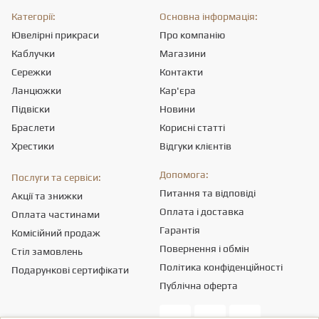
Категорії:
Основна інформація:
Ювелірні прикраси
Про компанію
Каблучки
Магазини
Сережки
Контакти
Ланцюжки
Кар'єра
Підвіски
Новини
Браслети
Корисні статті
Хрестики
Відгуки клієнтів
Допомога:
Послуги та сервіси:
Питання та відповіді
Акції та знижки
Оплата і доставка
Оплата частинами
Гарантія
Комісійний продаж
Повернення і обмін
Стіл замовлень
Політика конфіденційності
Подарункові сертифікати
Публічна оферта