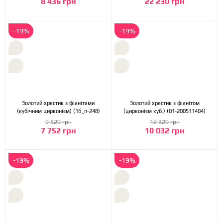
8 436 грн
22 230 грн
-19%
-19%
Золотий хрестик з фіанітами
Золотий хрестик з фіанітом
(кубічним цирконієм) (1б_п-248)
(цирконієм куб.) (01-200511404)
9 520 грн
12 320 грн
7 752 грн
10 032 грн
-19%
-19%