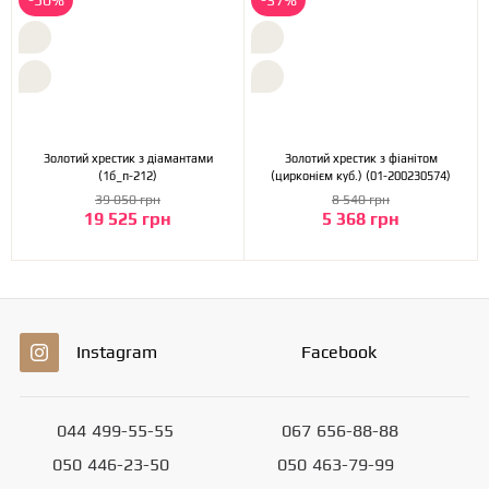
-50%
-37%
Золотий хрестик з діамантами
Золотий хрестик з фіанітом
(1б_п-212)
(цирконієм куб.) (01-200230574)
39 050 грн
8 540 грн
19 525 грн
5 368 грн
Instagram
Facebook
044
499-55-55
067
656-88-88
050
446-23-50
050
463-79-99