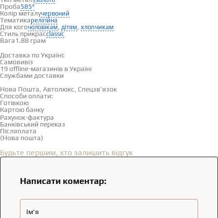
Проба
585°
Колір металу
червоний
Тематика
релігійна
Для кого
,
,
чоловікам
дітям
хлопчикам
Стиль прикрас
classic
Вага
1.88 грам
Доставка і оплата
Доставка по Україні:
Самовивіз
Дивитися на карті →
19 offline-магазинів в Україні
Службами доставки
Нова Пошта, Автолюкс, Спецзв'язок
Способи оплати:
Готівкою
Картою банку
Рахунок-фактура
Банківський переказ
Післяплата
(Нова пошта)
Відгуки
(0)
Будьте першим, хто залишить відгук
Написати коментар:
Ім'я