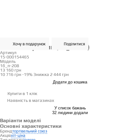
Хочу в подарунок
Поділитися
Золотий хрестик (1б_п-208)
Артикул
15-000154465
Модель
1б_п-208
13 160 грн
10 716 грн
-19%
Знижка
2 444 грн
Додати до кошика
Купити в 1 клік
Наявність
в магазинах
У список бажань
32 людини додали
Варіанти моделі
Основні характеристики
Бренд
торгівельний союз
Акція
хіт-ціна
Тип металу
золото