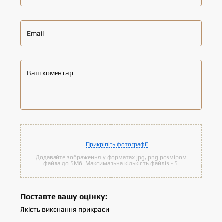
Email
Ваш коментар
Прикріпіть фотографії
Додавайте зображення у форматах jpg, png розміром
файла до 5Мб. Максимальна кількість файлів - 5.
Поставте вашу оцінку:
Якість виконання прикраси