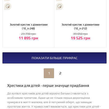
Золотий хрестик з діамантами
Золотий хрестик з діамантами
(1б_п-248)
(1б_п-212)
23 790 грн
39 050 грн
11 895 грн
19 525 грн
ПОКАЗАТИ БІЛЬШЕ ПРИКРАС
1
2
Хрестики для дітей - перше значуще придбання
До купівлі хрестиків для дітей віруючі батьки ставляться з
особливим трепетом. Адже це не тільки перша дорогоцінна
прикраса в житті малюка, але й потужний оберіг, що захищає
протягом життя. У православ'ї вважається, що хрестики для дітей -