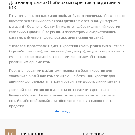
Для найдорожчих! Вибираємо хрестик для дитини в
ЮК
Готуєтесь до такої важливої події, як бути хрещеними, або ж просто
шукаєте релігійний оберіг своїй дитині? У ювелірному інтернет-
магазині «Ювелірна Карта» Ви можете підібрати дитячий хрестик
(хлопчику і дівчинці) за різними параметрами, скориставшись
системою фільтрів (фото, розмір, ціна вказані на сайті).
У каталозі представлені дитячі хрестики самих різних типів і стилів
(з розп'яттям і без), латинський (без декору), ажурні з чорнінням, з
емаллю різних кольорів, з гронами винограду або іншим
рослинним орнаментом.
Поряд із простими варіантами можна підібрати хрестик для
хлопчика з біблійною композицією. За бажанням хрестик для
дівчинки доповнюють легкими розсипами дорогоцінних каменів.
Дитячий хрестик високої якості можна купити з доставкою по
Києву та Україні. З метою економії часу замовляйте прикраси
онлайн, або приїжджайте за обновкою в одну з наших точок
продажу.
Читати далі ⟶
Instagram
Facebook