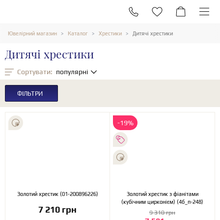
Ювелірний магазин
Каталог
Хрестики
Дитячі хрестики
Дитячі хрестики
Сортувати:
популярні
ФІЛЬТРИ
-19%
Золотий хрестик (01-200896226)
Золотий хрестик з фіанітами
(кубічним цирконієм) (4б_п-248)
7 210 грн
9 310 грн