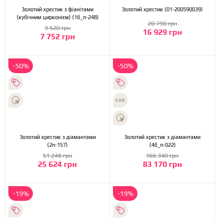
Золотий хрестик з фіанітами
Золотий хрестик (01-200590039)
(кубічним цирконієм) (1б_п-248)
20 790 грн
9 520 грн
16 929 грн
7 752 грн
-50%
-50%
Золотий хрестик з діамантами
Золотий хрестик з діамантами
(2п-157)
(4б_п-022)
51 248 грн
166 340 грн
25 624 грн
83 170 грн
-19%
-19%