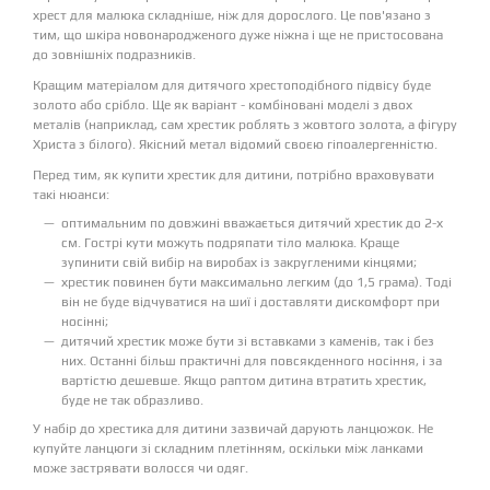
хрест для малюка складніше, ніж для дорослого. Це пов'язано з
тим, що шкіра новонародженого дуже ніжна і ще не пристосована
до зовнішніх подразників.
Кращим матеріалом для дитячого хрестоподібного підвісу буде
золото або срібло. Ще як варіант - комбіновані моделі з двох
металів (наприклад, сам хрестик роблять з жовтого золота, а фігуру
Христа з білого). Якісний метал відомий своєю гіпоалергенністю.
Перед тим, як купити хрестик для дитини, потрібно враховувати
такі нюанси:
оптимальним по довжині вважається дитячий хрестик до 2-х
см. Гострі кути можуть подряпати тіло малюка. Краще
зупинити свій вибір на виробах із закругленими кінцями;
хрестик повинен бути максимально легким (до 1,5 грама). Тоді
він не буде відчуватися на шиї і доставляти дискомфорт при
носінні;
дитячий хрестик може бути зі вставками з каменів, так і без
них. Останні більш практичні для повсякденного носіння, і за
вартістю дешевше. Якщо раптом дитина втратить хрестик,
буде не так образливо.
У набір до хрестика для дитини зазвичай дарують ланцюжок. Не
купуйте ланцюги зі складним плетінням, оскільки між ланками
може застрявати волосся чи одяг.