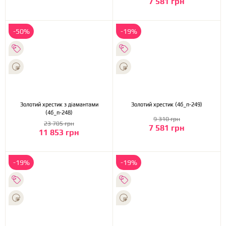
7 581 грн
-50%
-19%
Золотий хрестик з діамантами
Золотий хрестик (4б_п-249)
(4б_п-248)
9 310 грн
23 705 грн
7 581 грн
11 853 грн
-19%
-19%