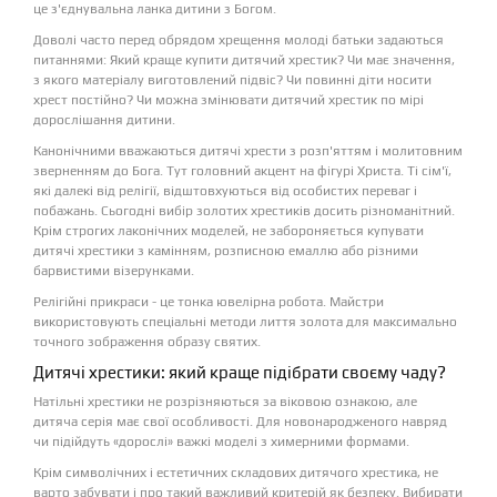
це з'єднувальна ланка дитини з Богом.
Доволі часто перед обрядом хрещення молоді батьки задаються
питаннями: Який краще купити дитячий хрестик? Чи має значення,
з якого матеріалу виготовлений підвіс? Чи повинні діти носити
хрест постійно? Чи можна змінювати дитячий хрестик по мірі
дорослішання дитини.
Канонічними вважаються дитячі хрести з розп'яттям і молитовним
зверненням до Бога. Тут головний акцент на фігурі Христа. Ті сім'ї,
які далекі від релігії, відштовхуються від особистих переваг і
побажань. Сьогодні вибір золотих хрестиків досить різноманітний.
Крім строгих лаконічних моделей, не забороняється купувати
дитячі хрестики з камінням, розписною емаллю або різними
барвистими візерунками.
Релігійні прикраси - це тонка ювелірна робота. Майстри
використовують спеціальні методи лиття золота для максимально
точного зображення образу святих.
Дитячі хрестики: який краще підібрати своєму чаду?
Натільні хрестики не розрізняються за віковою ознакою, але
дитяча серія має свої особливості. Для новонародженого навряд
чи підійдуть «дорослі» важкі моделі з химерними формами.
Крім символічних і естетичних складових дитячого хрестика, не
варто забувати і про такий важливий критерій як безпеку. Вибирати