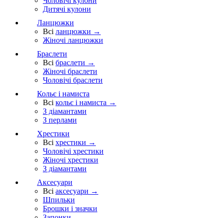
Чоловічі кулони
Дитячі кулони
Ланцюжки
Всі
ланцюжки →
Жіночі ланцюжки
Браслети
Всі
браслети →
Жіночі браслети
Чоловічі браслети
Кольє і намиста
Всі
кольє і намиста →
З діамантами
З перлами
Хрестики
Всі
хрестики →
Чоловічі хрестики
Жіночі хрестики
З діамантами
Аксесуари
Всі
аксесуари →
Шпильки
Брошки і значки
Запонки