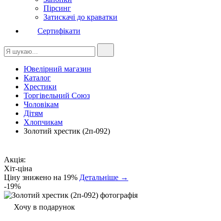
Пірсинг
Затискачі до краватки
Сертифікати
Ювелірний магазин
Каталог
Хрестики
Торгівельний Союз
Чоловікам
Дітям
Хлопчикам
Золотий хрестик (2п-092)
Акція:
Хіт-ціна
Ціну знижено на 19%
Детальніше →
-19%
Хочу в подарунок