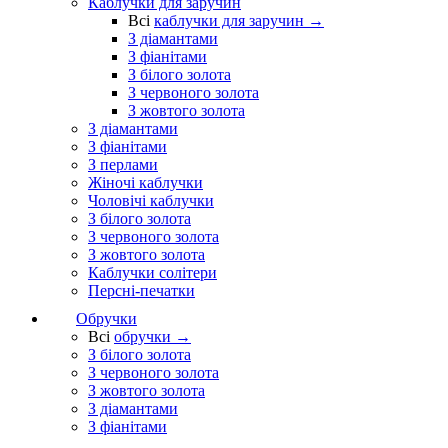
Каблучки для заручин
Всі
каблучки для заручин →
З діамантами
З фіанітами
З білого золота
З червоного золота
З жовтого золота
З діамантами
З фіанітами
З перлами
Жіночі каблучки
Чоловічі каблучки
З білого золота
З червоного золота
З жовтого золота
Каблучки солітери
Персні-печатки
Обручки
Всі
обручки →
З білого золота
З червоного золота
З жовтого золота
З діамантами
З фіанітами