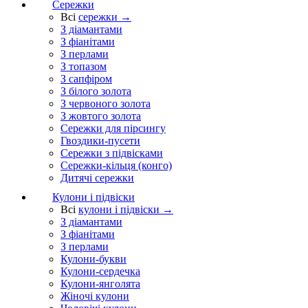
Сережки
Всі
сережки →
З діамантами
З фіанітами
З перлами
З топазом
З сапфіром
З білого золота
З червоного золота
З жовтого золота
Сережки для пірсингу
Гвоздики-пусети
Сережки з підвісками
Сережки-кільця (конго)
Дитячі сережки
Кулони і підвіски
Всі
кулони і підвіски →
З діамантами
З фіанітами
З перлами
Кулони-букви
Кулони-сердечка
Кулони-янголята
Жіночі кулони