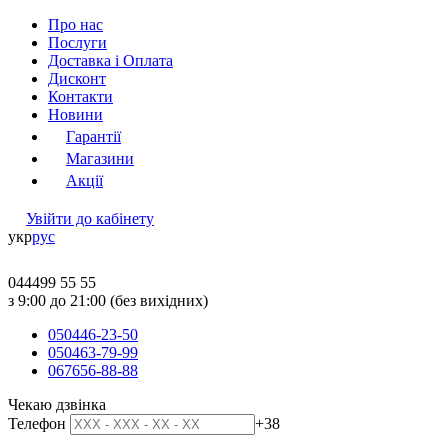
Про нас
Послуги
Доставка і Оплата
Дисконт
Контакти
Новини
Гарантії
Магазини
Акції
Увійти до кабінету
укр
рус
044
499 55 55
з 9:00 до 21:00 (без вихідних)
050
446-23-50
050
463-79-99
067
656-88-88
Чекаю дзвінка
Телефон
+38