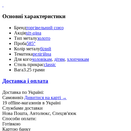
Основні характеристики
Бренд
торгівельний союз
Акція
хіт-ціна
Тип металу
золото
Проба
585°
Колір металу
білий
Тематика
релігійна
Для кого
чоловікам
,
дітям
,
хлопчикам
Стиль прикрас
classic
Вага
3.25 грами
Доставка і оплата
Доставка по Україні:
Самовивіз
Дивитися на карті →
19 offline-магазинів в Україні
Службами доставки
Нова Пошта, Автолюкс, Спецзв'язок
Способи оплати:
Готівкою
Картою банку