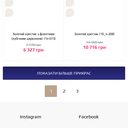
Золотий хрестик з фіанітами
Золотий хрестик (1б_п-208)
(кубічним цирконієм) (1п-013)
13 160 грн
7 770 грн
10 716 грн
6 327 грн
ПОКАЗАТИ БІЛЬШЕ ПРИКРАС
1
2
3
Instagram
Facebook