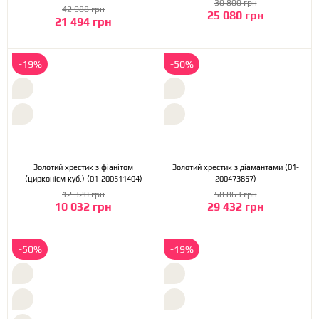
30 800 грн
200552644)
42 988 грн
25 080 грн
21 494 грн
-19%
-50%
Золотий хрестик з фіанітом
Золотий хрестик з діамантами (01-
(цирконієм куб.) (01-200511404)
200473857)
12 320 грн
58 863 грн
10 032 грн
29 432 грн
-50%
-19%