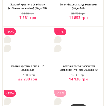
Золотий хрестик з фіанітами
Золотий хрестик з діамантами
(кубічним цирконієм) (4б_п-248)
(4б_п-248)
9 310 грн
23 705 грн
7 581 грн
11 853 грн
-19%
-19%
Золотий хрестик з емаль (01-
Золотий хрестик з фіанітом
200838300)
(цирконієм куб.) (01-200838316)
27 300 грн
17 360 грн
22 230 грн
14 136 грн
-19%
-19%