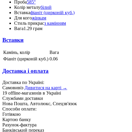
Проба
585°
Колір металу
білий
Вставка
фіаніт (цирконій куб.)
Для кого
жінкам
Стиль прикрас
з камінням
Вага
1.29 грам
Вставки
Камінь, колір
Вага
Фіаніт (цирконій куб.)
0.06
Доставка і оплата
Доставка по Україні:
Самовивіз
Дивитися на карті →
19 offline-магазинів в Україні
Службами доставки
Нова Пошта, Автолюкс, Спецзв'язок
Способи оплати:
Готівкою
Картою банку
Рахунок-фактура
Банківський переказ