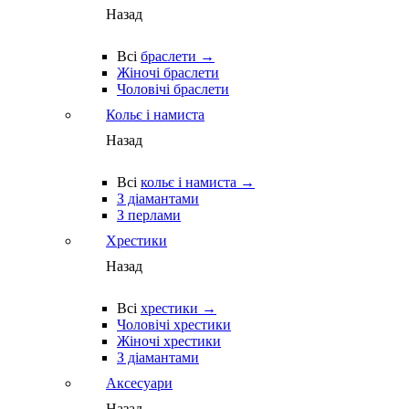
Назад
Всі
браслети →
Жіночі браслети
Чоловічі браслети
Кольє і намиста
Назад
Всі
кольє і намиста →
З діамантами
З перлами
Хрестики
Назад
Всі
хрестики →
Чоловічі хрестики
Жіночі хрестики
З діамантами
Аксесуари
Назад