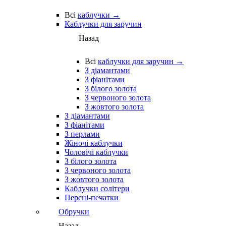
Всі
каблучки →
Каблучки для заручин
Назад
Всі
каблучки для заручин →
З діамантами
З фіанітами
З білого золота
З червоного золота
З жовтого золота
З діамантами
З фіанітами
З перлами
Жіночі каблучки
Чоловічі каблучки
З білого золота
З червоного золота
З жовтого золота
Каблучки солітери
Персні-печатки
Обручки
Назад