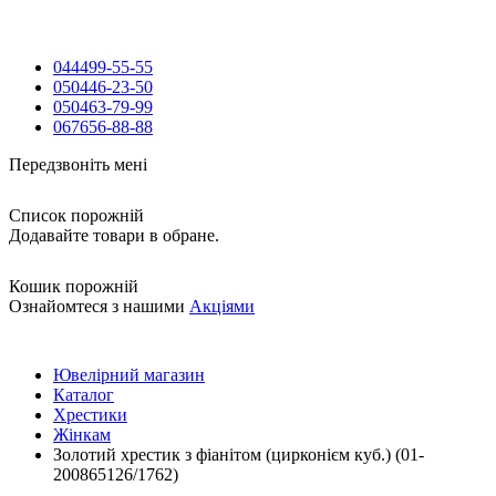
044
499-55-55
050
446-23-50
050
463-79-99
067
656-88-88
Передзвоніть мені
Список порожній
Додавайте товари в обране.
Кошик порожній
Ознайомтеся з нашими
Акціями
Ювелірний магазин
Каталог
Хрестики
Жінкам
Золотий хрестик з фіанітом (цирконієм куб.) (01-
200865126/1762)