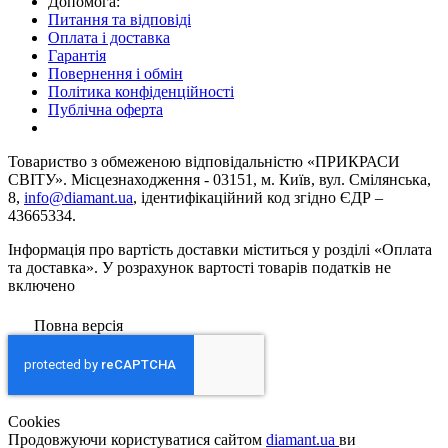
Допомога:
Питання та відповіді
Оплата і доставка
Гарантія
Повернення і обмін
Політика конфіденційності
Публічна оферта
Товариство з обмеженою вiдповiдальнiстю «ПРИКРАСИ
СВІТУ». Місцезнаходження - 03151, м. Київ, вул. Смілянська,
8,
info@diamant.ua
, ідентифікаційний код згідно ЄДР –
43665334.
Інформація про вартість доставки міститься у розділі «Оплата
та доставка». У розрахунок вартості товарів податків не
включено
Повна версія
Сookies
Продовжуючи користуватися сайтом
diamant.ua
ви