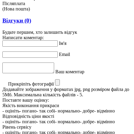
Післяплата
(Нова пошта)
Відгуки
(0)
Будьте першим, хто залишить відгук
Написати коментар:
Ім'я
Email
Ваш коментар
Прикріпіть фотографії
Додавайте зображення у форматах jpg, png розміром файла до
5Мб. Максимальна кількість файлів - 5.
Поставте вашу оцінку:
Якість виконання прикраси
- оцініть
- погано
- так собі
- нормально
- добре
- відмінно
Відповідність ціни якості
- оцініть
- погано
- так собі
- нормально
- добре
- відмінно
Рівень сервісу
- оцініть
- погано
- так собі
- нормально
- добре
- відмінно