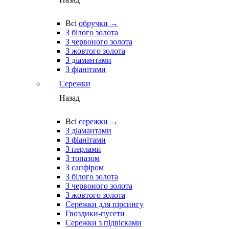
Всі
обручки →
З білого золота
З червоного золота
З жовтого золота
З діамантами
З фіанітами
Сережки
Назад
Всі
сережки →
З діамантами
З фіанітами
З перлами
З топазом
З сапфіром
З білого золота
З червоного золота
З жовтого золота
Сережки для пірсингу
Гвоздики-пусети
Сережки з підвісками