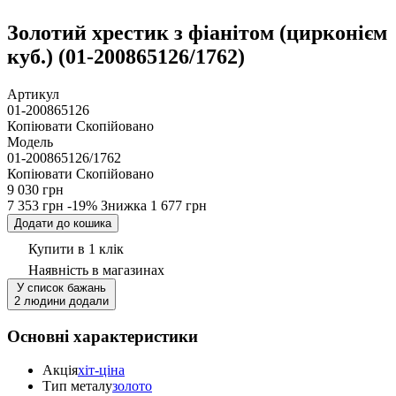
Золотий хрестик з фіанітом (цирконієм
куб.) (01-200865126/1762)
Артикул
01-200865126
Копіювати
Скопійовано
Модель
01-200865126/1762
Копіювати
Скопійовано
9 030 грн
7 353 грн
-19%
Знижка
1 677 грн
Додати до кошика
Купити в 1 клік
Наявність
в магазинах
У список бажань
2 людини додали
Основні характеристики
Акція
хіт-ціна
Тип металу
золото