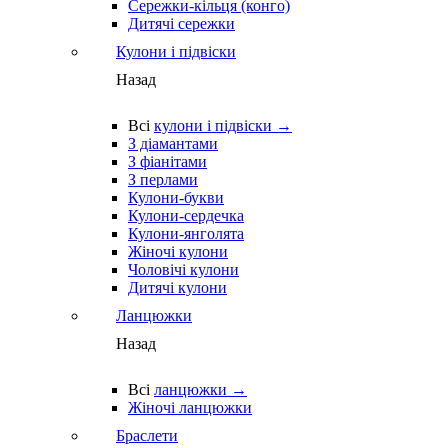
Сережки-кільця (конго)
Дитячі сережки
Кулони і підвіски
Назад
Всі
кулони і підвіски →
З діамантами
З фіанітами
З перлами
Кулони-букви
Кулони-сердечка
Кулони-янголята
Жіночі кулони
Чоловічі кулони
Дитячі кулони
Ланцюжки
Назад
Всі
ланцюжки →
Жіночі ланцюжки
Браслети