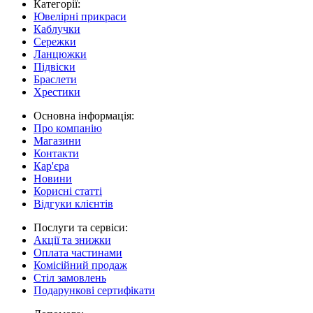
Категорії:
Ювелірні прикраси
Каблучки
Сережки
Ланцюжки
Підвіски
Браслети
Хрестики
Основна інформація:
Про компанію
Магазини
Контакти
Кар'єра
Новини
Корисні статті
Відгуки клієнтів
Послуги та сервіси:
Акції та знижки
Оплата частинами
Комісійний продаж
Стіл замовлень
Подарункові сертифікати