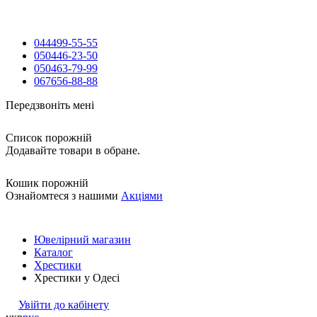
044
499-55-55
050
446-23-50
050
463-79-99
067
656-88-88
Передзвоніть мені
Список порожній
Додавайте товари в обране.
Кошик порожній
Ознайомтеся з нашими
Акціями
Ювелірний магазин
Каталог
Хрестики
Хрестики у Одесі
Увійти до кабінету