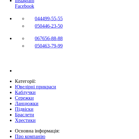
Instagram
Facebook
044
499-55-55
050
446-23-50
067
656-88-88
050
463-79-99
Категорії:
Ювелірні прикраси
Каблучки
Сережки
Ланцюжки
Підвіски
Браслети
Хрестики
Основна інформація:
Про компанію