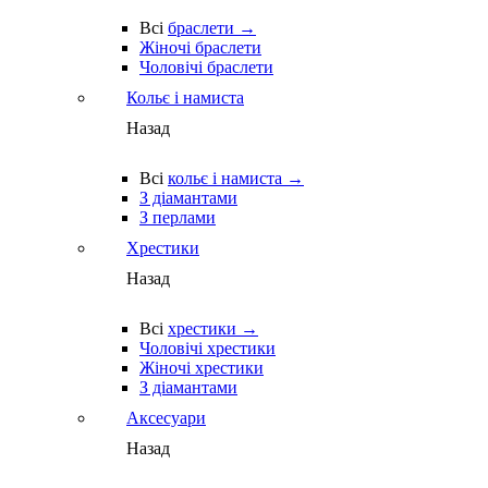
Всі
браслети →
Жіночі браслети
Чоловічі браслети
Кольє і намиста
Назад
Всі
кольє і намиста →
З діамантами
З перлами
Хрестики
Назад
Всі
хрестики →
Чоловічі хрестики
Жіночі хрестики
З діамантами
Аксесуари
Назад