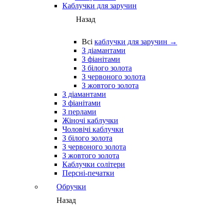
Каблучки для заручин
Назад
Всі
каблучки для заручин →
З діамантами
З фіанітами
З білого золота
З червоного золота
З жовтого золота
З діамантами
З фіанітами
З перлами
Жіночі каблучки
Чоловічі каблучки
З білого золота
З червоного золота
З жовтого золота
Каблучки солітери
Персні-печатки
Обручки
Назад