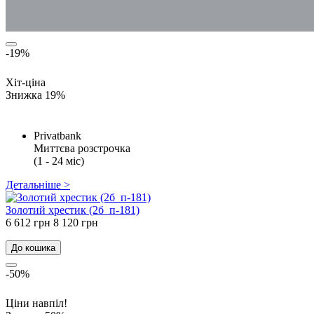
-19%
Хіт-ціна
Знижка 19%
Privatbank
Миттєва розстрочка
(1 - 24 міс)
Детальніше >
Золотий хрестик (2б_п-181)
6 612 грн
8 120 грн
До кошика
-50%
Ціни навпіл!