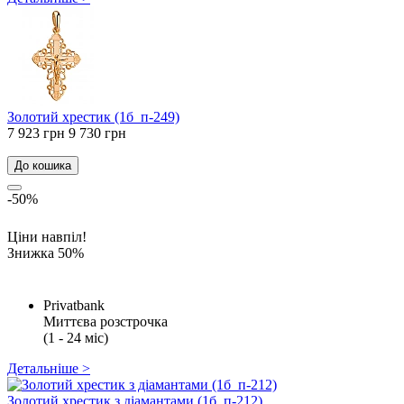
Золотий хрестик (1б_п-249)
7 923 грн
9 730 грн
До кошика
-50%
Ціни навпіл!
Знижка 50%
Privatbank
Миттєва розстрочка
(1 - 24 міс)
Детальніше >
Золотий хрестик з діамантами (1б_п-212)