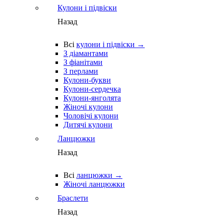
Кулони і підвіски
Назад
Всі
кулони і підвіски →
З діамантами
З фіанітами
З перлами
Кулони-букви
Кулони-сердечка
Кулони-янголята
Жіночі кулони
Чоловічі кулони
Дитячі кулони
Ланцюжки
Назад
Всі
ланцюжки →
Жіночі ланцюжки
Браслети
Назад