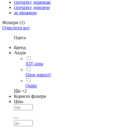
спочатку дешевше
спочатку дорожче
за знижкою
Фільтри
(1)
Очистити все
Одеса
Бренд
Акція
ХІТ-ціна
Ціни навпіл!
Outlet
Ще +
2
Корисні фільтри
Ціна
—