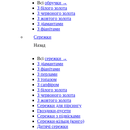
Всі
обручки →
З білого золота
З червоного золота
З жовтого золота
З діамантами
З фіанітами
Сережки
Назад
Всі
сережки →
З діамантами
З фіанітами
З перлами
З топазом
З сапфіром
З білого золота
З червоного золота
З жовтого золота
Сережки для пірсингу
Гвоздики-пусети
Сережки з підвісками
Сережки-кільця (конго)
Дитячі сережки