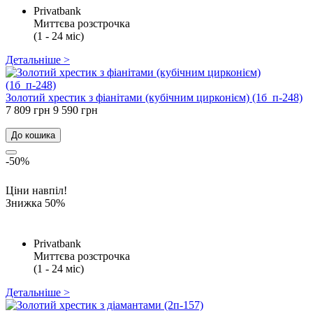
Privatbank
Миттєва розстрочка
(1 - 24 міс)
Детальніше >
Золотий хрестик з фіанітами (кубічним цирконієм) (1б_п-248)
7 809 грн
9 590 грн
До кошика
-50%
Ціни навпіл!
Знижка 50%
Privatbank
Миттєва розстрочка
(1 - 24 міс)
Детальніше >