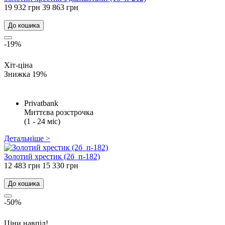
19 932 грн
39 863 грн
До кошика
-19%
Хіт-ціна
Знижка 19%
Privatbank
Миттєва розстрочка
(1 - 24 міс)
Детальніше >
Золотий хрестик (2б_п-182)
12 483 грн
15 330 грн
До кошика
-50%
Ціни навпіл!