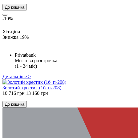
До кошика
-19%
Хіт-ціна
Знижка 19%
Privatbank
Миттєва розстрочка
(1 - 24 міс)
Детальніше >
Золотий хрестик (1б_п-208)
10 716 грн
13 160 грн
До кошика