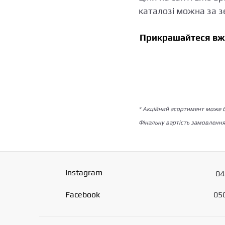
каталозі можна за 
Прикрашайтеся вже
* Акційний асортимент може б
Фінальну вартість замовленн
Instagram
04
Facebook
05