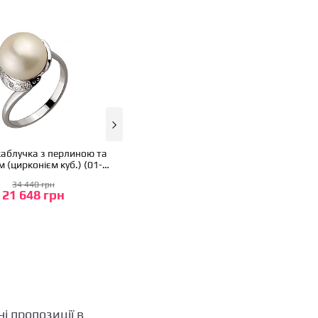
-37%
аблучка з перлиною та
м (цирконієм куб.) (01-
Золота каблучка з перлиною та
18962166)
34 440 грн
фіанітом (цирконієм куб.) (01-
21 648 грн
18967549)
26 040 грн
16 368 грн
і пропозиції в