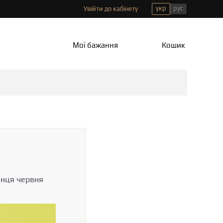
укр
рус
Увійти до кабінету
Мої бажання
Кошик
інця червня