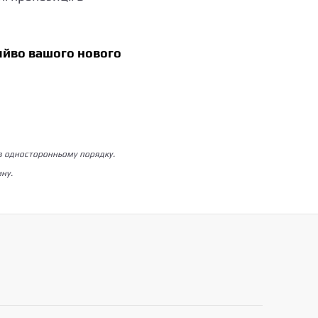
яйво вашого нового
 в односторонньому порядку.
зину.