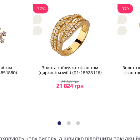
-37%
-37%
анітом
Золота каблучка з фіанітом
Золота к
18891880)
(цирконієм куб.) (01-18928116)
фіаніто
34 720 грн
21 824 грн
аховують нову вигоду, а швидко відрізнити такі акційн