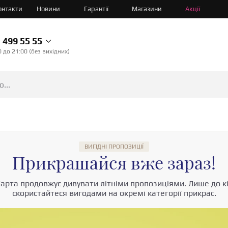
онтакти
Новини
Гарантії
Магазини
Акції
499 55 55
0 до 21:00 (без вихідних)
ВИГІДНІ ПРОПОЗИЦІЇ
Прикрашайся вже зараз!
арта продовжує дивувати літніми пропозиціями. Лише до к
скористайтеся вигодами на окремі категорії прикрас.