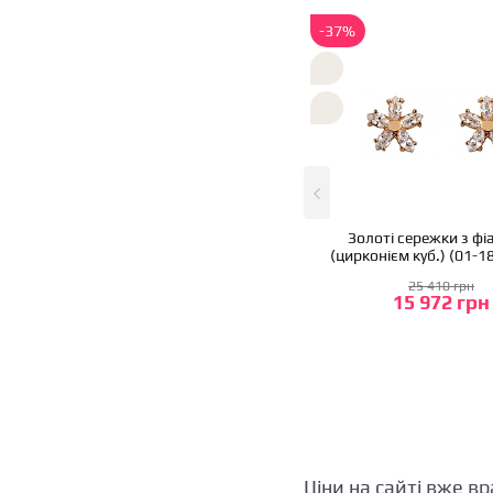
-37%
Золоті сережки з фі
(цирконієм куб.) (01-
25 410 грн
15 972 грн
Ціни на сайті вже вр