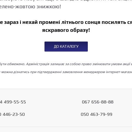
зелено-жовтою знижкою!
 зараз і нехай промені літнього сонця посилять с
яскравого образу!
ДО КАТАЛОГУ
ути обмежено. Адміністрація залишає за собою право змінювати умови акції
я можна дізнатись при підтвердженні замовлення менеджером інтернет-мага
4
499-55-55
067
656-88-88
0
446-23-50
050
463-79-99