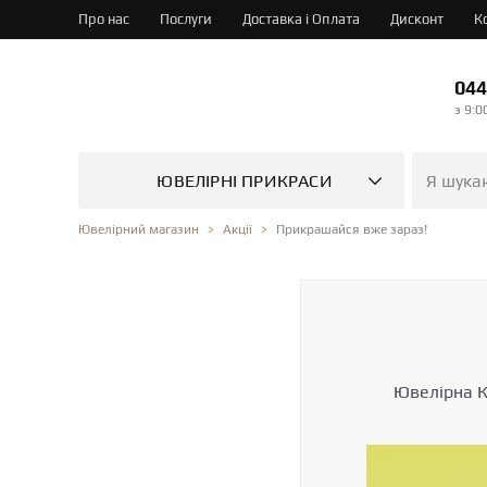
Про нас
Послуги
Доставка і Оплата
Дисконт
К
044
з 9:0
ЮВЕЛІРНІ ПРИКРАСИ
Прикрашайся вже зараз!
Ювелірний магазин
Акції
Ювелірна К