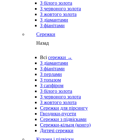
З білого золота
З червоного золота
З жовтого золота
З діамантами
З фіанітами
Сережки
Назад
Всі
сережки →
З діамантами
З фіанітами
З перлами
З топазом
З сапфіром
З білого золота
З червоного золота
З жовтого золота
Сережки для пірсингу
Гвоздики-пусети
Сережки з підвісками
Сережки-кільця (конго)
Дитячі сережки
Кулони і підвіски