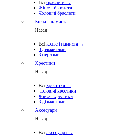
Всі
браслети →
Жіночі браслети
Чоловічі браслети
Кольє і намиста
Назад
Всі
кольє і намиста →
З діамантами
З перлами
Хрестики
Назад
Всі
хрестики →
Чоловічі хрестики
Жіночі хрестики
З діамантами
Аксесуари
Назад
Всі
аксесуари →