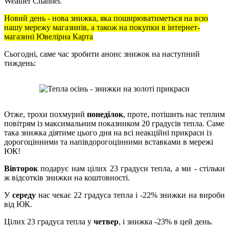
Weather Channel.
Новий день - нова знижка, яка поширюватиметься на всю
нашу мережу магазинів, а також на покупки в інтернет-
магазині Ювелірна Карта
Сьогодні, саме час зробити анонс знижок на наступний
тиждень:
Отже, трохи похмурий
понеділок
, проте, потішить нас теплим
повітрям із максимальним показником 20 градусів тепла. Саме
така знижка діятиме цього дня на всі неакційні прикраси із
дорогоцінними та напівдорогоцінними вставками в мережі
ЮК!
Вівторок
подарує нам цілих 23 градуси тепла, а ми - стільки
ж відсотків знижки на коштовності.
У
середу
нас чекає 22 градуса тепла і -22% знижки на вироби
від ЮК.
Цілих 23 градуса тепла у
четвер
, і знижка -23% в цей день.