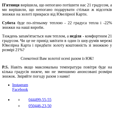
П'ятниця
вирішила, що непогано потішити нас 21 градусом, а
ми вирішили, що непогано подарувати стільки ж відсотків
знижки на золоті прикраси від Ювелірної Карти.
Субота
буде по-літньому теплою - 22 градуса тепла і -22%
знижки на наші вироби.
Тиждень запам'ятається нам теплом, а
неділя
- комфортним 21
градусом. Чи це не привід завітати в один із шоу-румів мережі
Ювелірна Карта і придбати золоту коштовність зі знижкою у
розмірі 21%?
Спекотної Вам золотої осені разом із ЮК!
P.S.
Навіть якщо максимальна температура повітря буде на
кілька градусів нижче, ми не зменшимо анонсовані розміри
знижок. Звіряйте погоду разом з нами!
Instagram
Facebook
044
499-55-55
050
446-23-50