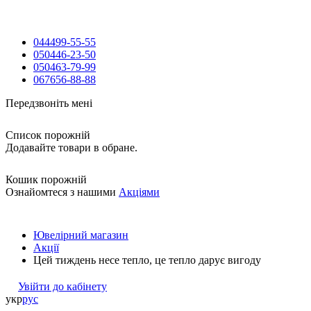
044
499-55-55
050
446-23-50
050
463-79-99
067
656-88-88
Передзвоніть мені
Список порожній
Додавайте товари в обране.
Кошик порожній
Ознайомтеся з нашими
Акціями
Ювелірний магазин
Акції
Цей тиждень несе тепло, це тепло дарує вигоду
Увійти до кабінету
укр
рус