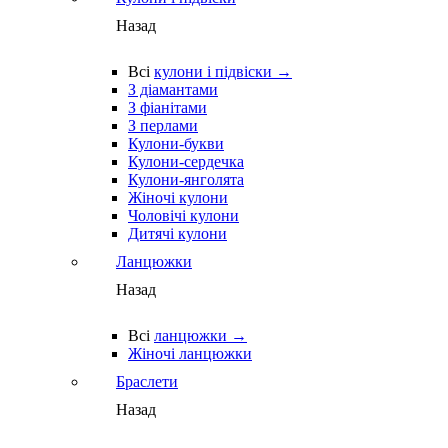
Назад
Всі
кулони і підвіски →
З діамантами
З фіанітами
З перлами
Кулони-букви
Кулони-сердечка
Кулони-янголята
Жіночі кулони
Чоловічі кулони
Дитячі кулони
Ланцюжки
Назад
Всі
ланцюжки →
Жіночі ланцюжки
Браслети
Назад