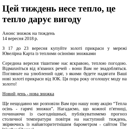
Цей тиждень несе тепло, це
тепло дарує вигоду
Анонс знижок на тиждень
14 вересня 2018 р.
З 17 до 23 вересня купуйте золоті прикраси у мережі
Ювелірна Карта із теплими осінніми знижками
Середина вересня тішитиме нас яскравою, теплою погодою.
Відмахніться від в'язаних речей - вони Вам не знадобляться.
Погляньте на улюблений одяг, з якими будете надягати Ваші
нові золоті прикраси від ЮК. Ця пора року оголошує моду на
золото!
Новий день - нова знижка
Ще нещодавно ми розповіли Вам про нашу нову акцію “Тепла
осінь - гарячі знижки”. Нагадаємо, що кожної п'ятниці,
починаючи із сьогоднішньої, публікуватимемо прогноз
столичної температури повітря на наступний тиждень,
звіряючись із найавторитетнішим барометром - сайтом The