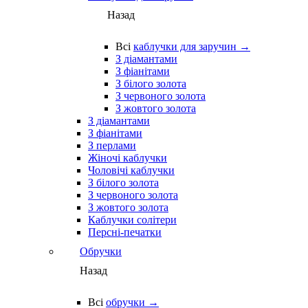
Назад
Всі
каблучки для заручин →
З діамантами
З фіанітами
З білого золота
З червоного золота
З жовтого золота
З діамантами
З фіанітами
З перлами
Жіночі каблучки
Чоловічі каблучки
З білого золота
З червоного золота
З жовтого золота
Каблучки солітери
Персні-печатки
Обручки
Назад
Всі
обручки →