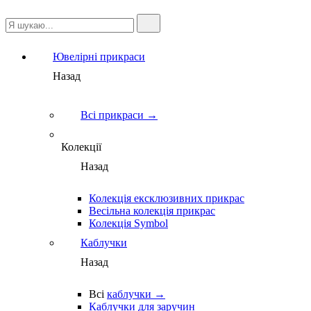
Ювелірні прикраси
Назад
Всі прикраси →
Колекції
Назад
Колекція ексклюзивних прикрас
Весільна колекція прикрас
Колекція Symbol
Каблучки
Назад
Всі
каблучки →
Каблучки для заручин