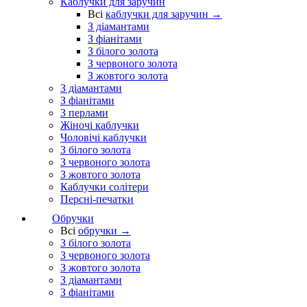
Каблучки для заручин
Всі
каблучки для заручин →
З діамантами
З фіанітами
З білого золота
З червоного золота
З жовтого золота
З діамантами
З фіанітами
З перлами
Жіночі каблучки
Чоловічі каблучки
З білого золота
З червоного золота
З жовтого золота
Каблучки солітери
Персні-печатки
Обручки
Всі
обручки →
З білого золота
З червоного золота
З жовтого золота
З діамантами
З фіанітами