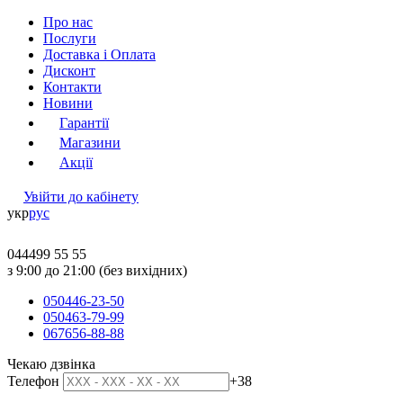
Про нас
Послуги
Доставка і Оплата
Дисконт
Контакти
Новини
Гарантії
Магазини
Акції
Увійти до кабінету
укр
рус
044
499 55 55
з 9:00 до 21:00 (без вихідних)
050
446-23-50
050
463-79-99
067
656-88-88
Чекаю дзвінка
Телефон
+38