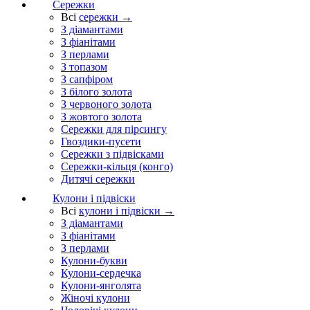
Сережки
Всі
сережки →
З діамантами
З фіанітами
З перлами
З топазом
З сапфіром
З білого золота
З червоного золота
З жовтого золота
Сережки для пірсингу
Гвоздики-пусети
Сережки з підвісками
Сережки-кільця (конго)
Дитячі сережки
Кулони і підвіски
Всі
кулони і підвіски →
З діамантами
З фіанітами
З перлами
Кулони-букви
Кулони-сердечка
Кулони-янголята
Жіночі кулони