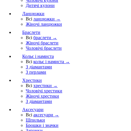
Чоловічі кулони
Дитячі кулони
Ланцюжки
Всі
ланцюжки →
Жіночі ланцюжки
Браслети
Всі
браслети →
Жіночі браслети
Чоловічі браслети
Кольє і намиста
Всі
кольє і намиста →
З діамантами
З перлами
Хрестики
Всі
хрестики →
Чоловічі хрестики
Жіночі хрестики
З діамантами
Аксесуари
Всі
аксесуари →
Шпильки
Брошки і значки
Запонки