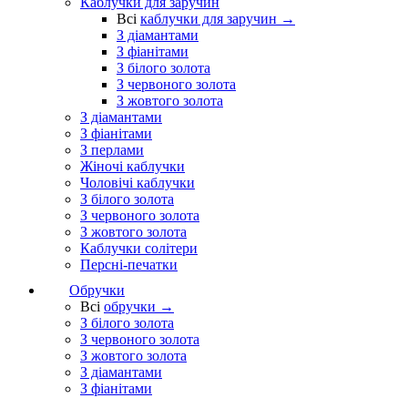
Каблучки для заручин
Всі
каблучки для заручин →
З діамантами
З фіанітами
З білого золота
З червоного золота
З жовтого золота
З діамантами
З фіанітами
З перлами
Жіночі каблучки
Чоловічі каблучки
З білого золота
З червоного золота
З жовтого золота
Каблучки солітери
Персні-печатки
Обручки
Всі
обручки →
З білого золота
З червоного золота
З жовтого золота
З діамантами
З фіанітами