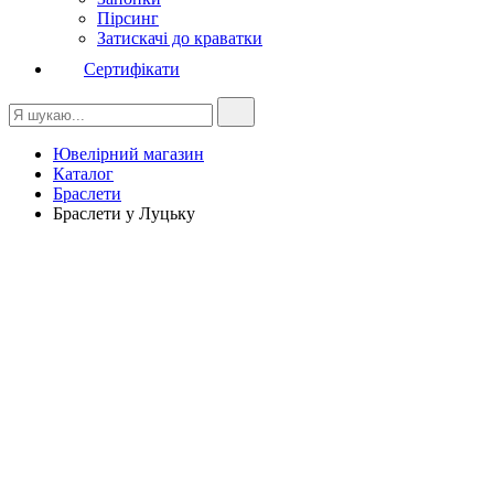
Пірсинг
Затискачі до краватки
Сертифікати
Ювелірний магазин
Каталог
Браслети
Браслети у Луцьку