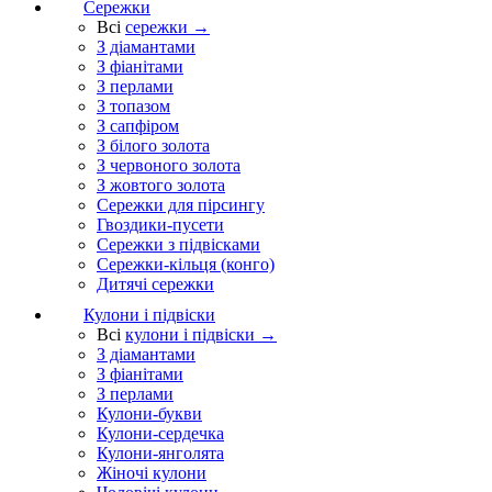
Сережки
Всі
сережки →
З діамантами
З фіанітами
З перлами
З топазом
З сапфіром
З білого золота
З червоного золота
З жовтого золота
Сережки для пірсингу
Гвоздики-пусети
Сережки з підвісками
Сережки-кільця (конго)
Дитячі сережки
Кулони і підвіски
Всі
кулони і підвіски →
З діамантами
З фіанітами
З перлами
Кулони-букви
Кулони-сердечка
Кулони-янголята
Жіночі кулони