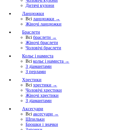
Чоловічі кулони
Дитячі кулони
Ланцюжки
Всі
ланцюжки →
Жіночі ланцюжки
Браслети
Всі
браслети →
Жіночі браслети
Чоловічі браслети
Кольє і намиста
Всі
кольє і намиста →
З діамантами
З перлами
Хрестики
Всі
хрестики →
Чоловічі хрестики
Жіночі хрестики
З діамантами
Аксесуари
Всі
аксесуари →
Шпильки
Брошки і значки
Запонки