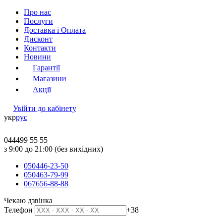
Про нас
Послуги
Доставка і Оплата
Дисконт
Контакти
Новини
Гарантії
Магазини
Акції
Увійти до кабінету
укр
рус
044
499 55 55
з 9:00 до 21:00 (без вихідних)
050
446-23-50
050
463-79-99
067
656-88-88
Чекаю дзвінка
Телефон
+38