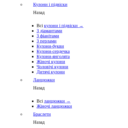
Кулони і підвіски
Назад
Всі
кулони і підвіски →
З діамантами
З фіанітами
З перлами
Кулони-букви
Кулони-сердечка
Кулони-янголята
Жіночі кулони
Чоловічі кулони
Дитячі кулони
Ланцюжки
Назад
Всі
ланцюжки →
Жіночі ланцюжки
Браслети
Назад