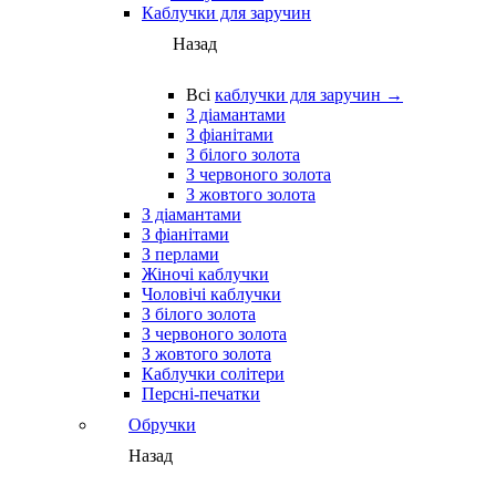
Каблучки для заручин
Назад
Всі
каблучки для заручин →
З діамантами
З фіанітами
З білого золота
З червоного золота
З жовтого золота
З діамантами
З фіанітами
З перлами
Жіночі каблучки
Чоловічі каблучки
З білого золота
З червоного золота
З жовтого золота
Каблучки солітери
Персні-печатки
Обручки
Назад