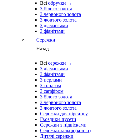
Всі
обручки →
З білого золота
З червоного золота
З жовтого золота
З діамантами
З фіанітами
Сережки
Назад
Всі
сережки →
З діамантами
З фіанітами
З перлами
З топазом
З сапфіром
З білого золота
З червоного золота
З жовтого золота
Сережки для пірсингу
Гвоздики-пусети
Сережки з підвісками
Сережки-кільця (конго)
Дитячі сережки