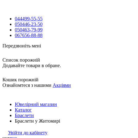
044
499-55-55
050
446-23-50
050
463-79-99
067
656-88-88
Передзвоніть мені
Список порожній
Додавайте товари в обране.
Кошик порожній
Ознайомтеся з нашими
Акціями
Ювелірний магазин
Каталог
Браслети
Браслети у Житомирі
Увійти до кабінету