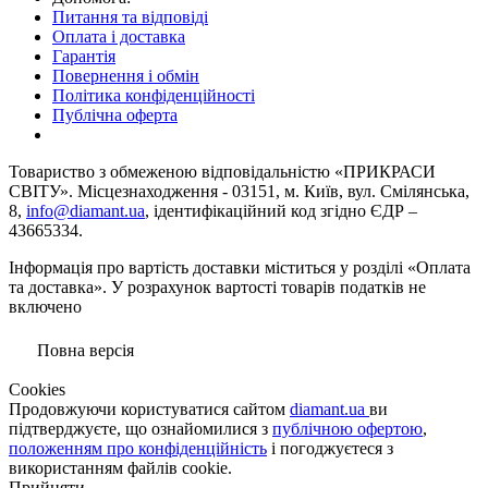
Питання та відповіді
Оплата і доставка
Гарантія
Повернення і обмін
Політика конфіденційності
Публічна оферта
Товариство з обмеженою вiдповiдальнiстю «ПРИКРАСИ
СВІТУ». Місцезнаходження - 03151, м. Київ, вул. Смілянська,
8,
info@diamant.ua
, ідентифікаційний код згідно ЄДР –
43665334.
Інформація про вартість доставки міститься у розділі «Оплата
та доставка». У розрахунок вартості товарів податків не
включено
Повна версія
Сookies
Продовжуючи користуватися сайтом
diamant.ua
ви
підтверджуєте, що ознайомилися з
публічною офертою
,
положенням про конфіденційність
і погоджуєтеся з
використанням файлів cookie.
Прийняти