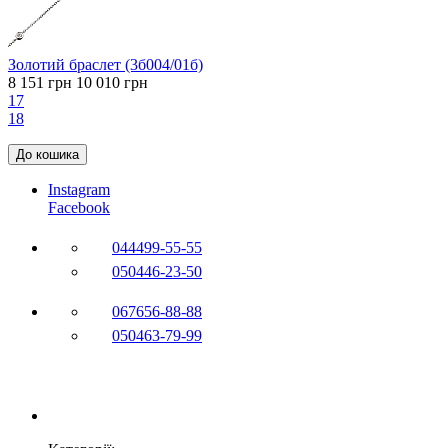
Золотий браслет (3б004/01б)
8 151 грн
10 010 грн
17
18
До кошика
Instagram
Facebook
044
499-55-55
050
446-23-50
067
656-88-88
050
463-79-99