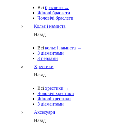
Всі
браслети →
Жіночі браслети
Чоловічі браслети
Кольє і намиста
Назад
Всі
кольє і намиста →
З діамантами
З перлами
Хрестики
Назад
Всі
хрестики →
Чоловічі хрестики
Жіночі хрестики
З діамантами
Аксесуари
Назад