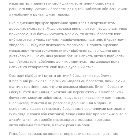
намагаються прививати своїй дитині естетичний смак вже з
раннього віку, купуючи браслети для дітей, каблучки або ланцюжки
з улюбленим мультяшним героєм.
Вибір дитячих прикрас практично зрівнявся з асортиментом
дорослих аксесуарів. Якщо сережки виявляються першою дитячою
прикрасою, яку батьки купують малюку, то дитячі браслети вже
вибираються з урахуванням індивідуальності дитини, її характеру і
уподобань. На думку психологів, формування понять «красиво-
некрасиво», «вульгарно-елегантно» відбувається у людини ще в
дитячому віці. Тому, чим раніше батьки навчать дитину підбирати
одяг/аксесуари і дбайливо до них ставитися, тим швидше вона
навчиться створювати свій індивідуальний стиль.
Сьогодні підібрати і купити дитячий браслет - не проблема.
Ювелірний ринок рясніє різними моделями браслетів, починаючи
від типу плетіння і закінчуючи декором підвісок. Дитячі браслети
можуть бути іменними, з казковими персонажами, з улюбленими
фруктами, милими звірятами, інкрустовані невеликим камінчиком
(наприклад, фіанітом) чи розсипом дрібних. Юні модниці в
основному віддають перевагу браслетам з рослинними мотивами
(у вигляді гілочки або квіточки). Якщо мова йде про хлопчиків, то в
дизайні дитячих виробів переважають морська, піратська,
автомобільна тематики, а також різні символи.
Різнобарвна емаль дозволяє створювати на поверхні дитячих