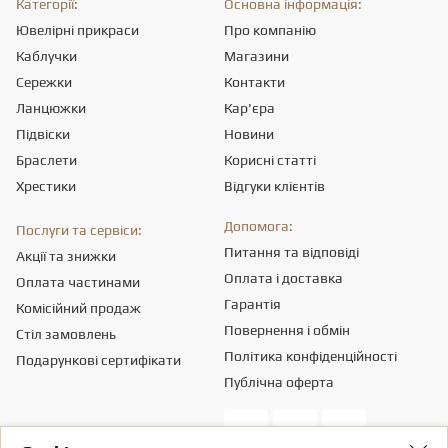
Категорії:
Основна інформація:
Ювелірні прикраси
Про компанію
Каблучки
Магазини
Сережки
Контакти
Ланцюжки
Кар'єра
Підвіски
Новини
Браслети
Корисні статті
Хрестики
Відгуки клієнтів
Допомога:
Послуги та сервіси:
Питання та відповіді
Акції та знижки
Оплата і доставка
Оплата частинами
Гарантія
Комісійний продаж
Повернення і обмін
Стіл замовлень
Політика конфіденційності
Подарункові сертифікати
Публічна оферта