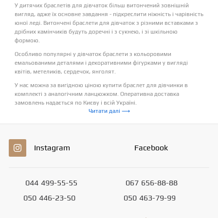
У дитячих браслетів для дівчаток більш витончений зовнішній
вигляд, адже їх основне завдання - підкреслити ніжність і чарівність
юної леді. Витончені браслети для дівчаток з різними вставками з
дрібних камінчиків будуть доречні і з сукнею, і зі шкільною
формою.
Особливо популярні у дівчаток браслети з кольоровими
емальованими деталями і декоративними фігурками у вигляді
квітів, метеликів, сердечок, янголят.
У нас можна за вигідною ціною купити браслет для дівчинки в
комплекті з аналогічним ланцюжком. Оперативна доставка
замовлень надається по Києву і всій Україні.
Читати далі ⟶
Instagram
Facebook
044
499-55-55
067
656-88-88
050
446-23-50
050
463-79-99