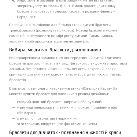
Якщо хочете розбавити благородний метал вставками,
зверніть увагу на емаль, фіаніт. Емаль додасть дитячому
браслету яскравості і зносостійкості, а розсипи фіаніту -
нарядності.
Справжньою знахідкою для батьків стали дитячі браслети-
трансформери (розімкнута прикраса). Розмір браслета можна
самостійно регулювати по мірі росту дитини. Таким чином,
золотий виріб прослужить дитині не один рік.
Вибираємо дитячі браслети для хлопчиків
Найпоширенішим залишається консервативний дизайн дитячих
браслетів для хлопчиків: у вигляді фігурного ланцюжка з простими
ланками, без вставок. Лаконічність, легкість, яскравий, але не
кричущий дизайн, - такі основні властивості дитячих хлопчачих
браслетів.
В каталозі ювелірного інтернет-магазину «Ювелірна Карта» Ви
можете купити браслет для хлопчика з різним дизайном:
гладкий цілісний браслет - широкий або вузький;
у вигляді ланцюжка з плетінням (якірним, подвійним або
«бісмарк»);
з емаллю, позолотою і чорнінням;
зі вставками, інкрустацією фіанітами, оніксом.
Браслети для дівчаток - поєднання ніжності й краси