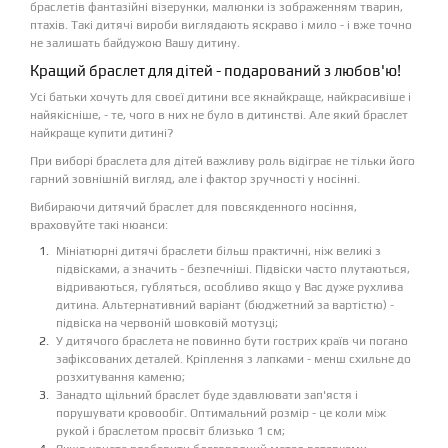
браслетів фантазійні візерунки, малюнки із зображенням тварин,
птахів. Такі дитячі вироби виглядають яскраво і мило - і вже точно
не залишать байдужою Вашу дитину.
Кращий браслет для дітей - подарований з любов'ю!
Усі батьки хочуть для своєї дитини все якнайкраще, найкрасивіше і
найякісніше, - те, чого в них не було в дитинстві. Але який браслет
найкраще купити дитині?
При виборі браслета для дітей важливу роль відіграє не тільки його
гарний зовнішній вигляд, але і фактор зручності у носінні.
Вибираючи дитячий браслет для повсякденного носіння,
враховуйте такі нюанси:
Мініатюрні дитячі браслети більш практичні, ніж великі з
підвісками, а значить - безпечніші. Підвіски часто плутаються,
відриваються, губляться, особливо якщо у Вас дуже рухлива
дитина. Альтернативний варіант (бюджетний за вартістю) -
підвіска на червоній шовковій мотузці;
У дитячого браслета не повинно бути гострих країв чи погано
зафіксованих деталей. Кріплення з лапками - менш схильне до
розхитування каменю;
Занадто щільний браслет буде здавлювати зап'ястя і
порушувати кровообіг. Оптимальний розмір - це коли між
рукой і браслетом просвіт близько 1 см;