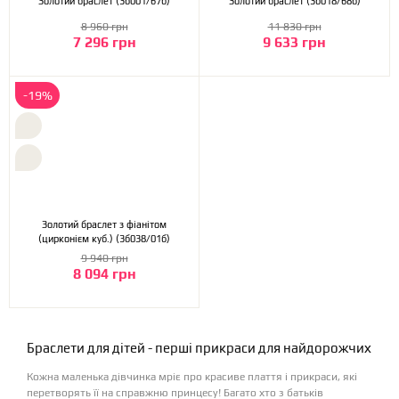
Золотий браслет (3б001/67б)
Золотий браслет (3б018/68б)
8 960 грн
11 830 грн
7 296 грн
9 633 грн
-19%
Золотий браслет з фіанітом
(цирконієм куб.) (3б038/01б)
9 940 грн
8 094 грн
Браслети для дітей - перші прикраси для найдорожчих
Кожна маленька дівчинка мріє про красиве плаття і прикраси, які
перетворять її на справжню принцесу! Багато хто з батьків