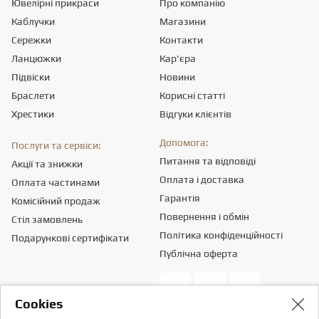
Ювелірні прикраси
Про компанію
Каблучки
Магазини
Сережки
Контакти
Ланцюжки
Кар'єра
Підвіски
Новини
Браслети
Корисні статті
Хрестики
Відгуки клієнтів
Допомога:
Послуги та сервіси:
Питання та відповіді
Акції та знижки
Оплата і доставка
Оплата частинами
Гарантія
Комісійний продаж
Повернення і обмін
Стіл замовлень
Політика конфіденційності
Подарункові сертифікати
Публічна оферта
Сookies
Товариство з обмеженою вiдповiдальнiстю «ПРИКРАСИ СВІТУ».