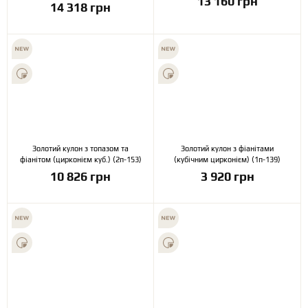
13 160 грн
14 318 грн
Золотий кулон з топазом та
Золотий кулон з фіанітами
фіанітом (цирконієм куб.) (2п-153)
(кубічним цирконієм) (1п-139)
10 826 грн
3 920 грн