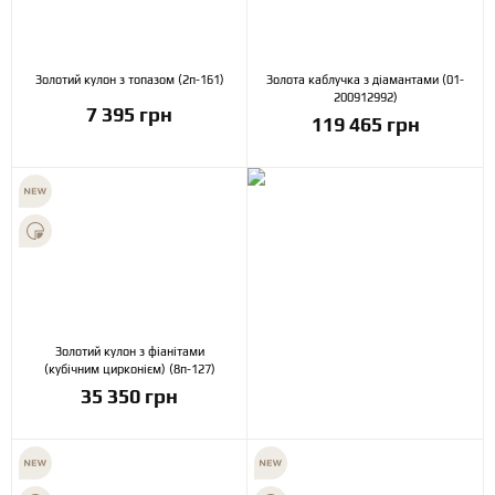
Золотий кулон з топазом (2п-161)
Золота каблучка з діамантами (01-
200912992)
7 395 грн
119 465 грн
Золотий кулон з фіанітами
(кубічним цирконієм) (8п-127)
35 350 грн