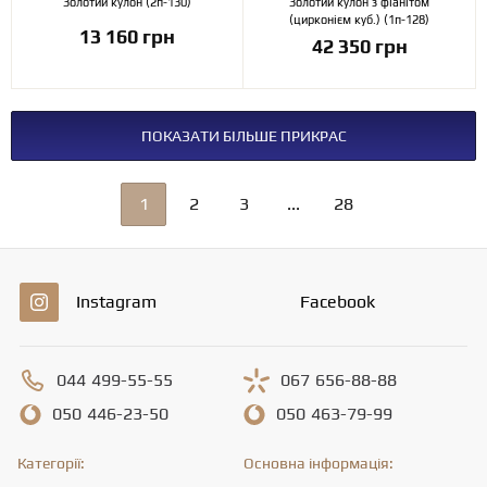
Золотий кулон (2п-130)
Золотий кулон з фіанітом
(цирконієм куб.) (1п-128)
13 160 грн
42 350 грн
ПОКАЗАТИ БІЛЬШЕ ПРИКРАС
1
2
3
...
28
Instagram
Facebook
044
499-55-55
067
656-88-88
050
446-23-50
050
463-79-99
Категорії:
Основна інформація: