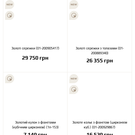
Золоті сережки (01-200905417)
Золоті сережки з топазами (01-
200889340)
29 750 грн
26 355 грн
Золотий кулон з фіанітами
Золоте кольє з фіанітом (цирконієм
(кубічним цирконієм) (1п-153)
куб.) (01-200929867)
7 140 грн
16 520 грн