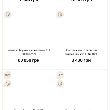
Золота каблучка з діамантами (01-
Золотий кулон з фіанітом
200896212)
(цирконієм куб.) (1п-182)
89 850 грн
3 430 грн