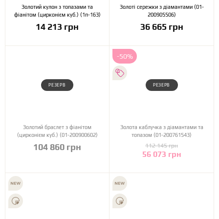
Золотий кулон з топазами та
Золоті сережки з діамантами (01-
фіанітом (цирконієм куб.) (1п-163)
200905506)
14 213 грн
36 665 грн
-50%
РЕЗЕРВ
РЕЗЕРВ
Золотий браслет з фіанітом
Золота каблучка з діамантами та
(цирконієм куб.) (01-200900602)
топазом (01-200761543)
104 860 грн
112 145 грн
56 073 грн