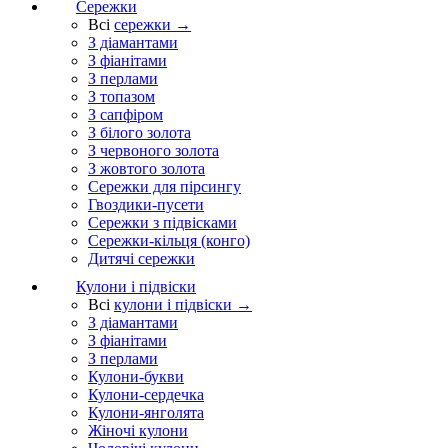
Сережки
Всі
сережки →
З діамантами
З фіанітами
З перлами
З топазом
З сапфіром
З білого золота
З червоного золота
З жовтого золота
Сережки для пірсингу
Гвоздики-пусети
Сережки з підвісками
Сережки-кільця (конго)
Дитячі сережки
Кулони і підвіски
Всі
кулони і підвіски →
З діамантами
З фіанітами
З перлами
Кулони-букви
Кулони-сердечка
Кулони-янголята
Жіночі кулони