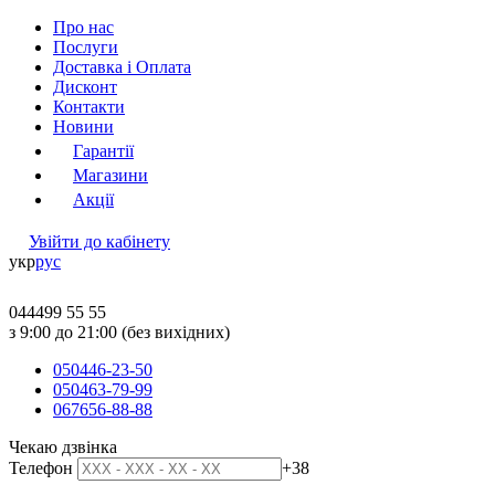
Про нас
Послуги
Доставка і Оплата
Дисконт
Контакти
Новини
Гарантії
Магазини
Акції
Увійти до кабінету
укр
рус
044
499 55 55
з 9:00 до 21:00 (без вихідних)
050
446-23-50
050
463-79-99
067
656-88-88
Чекаю дзвінка
Телефон
+38