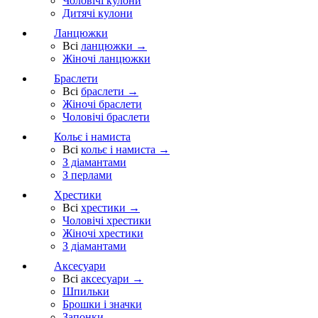
Чоловічі кулони
Дитячі кулони
Ланцюжки
Всі
ланцюжки →
Жіночі ланцюжки
Браслети
Всі
браслети →
Жіночі браслети
Чоловічі браслети
Кольє і намиста
Всі
кольє і намиста →
З діамантами
З перлами
Хрестики
Всі
хрестики →
Чоловічі хрестики
Жіночі хрестики
З діамантами
Аксесуари
Всі
аксесуари →
Шпильки
Брошки і значки
Запонки