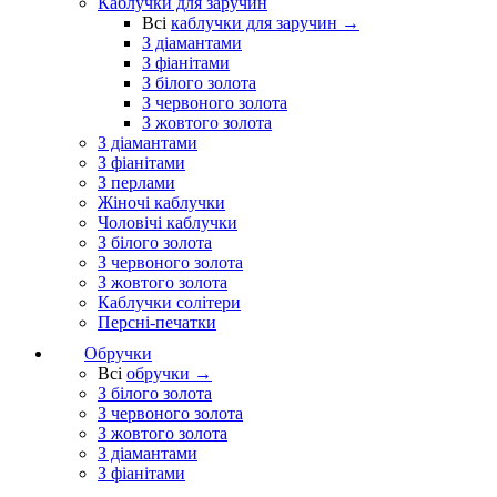
Каблучки для заручин
Всі
каблучки для заручин →
З діамантами
З фіанітами
З білого золота
З червоного золота
З жовтого золота
З діамантами
З фіанітами
З перлами
Жіночі каблучки
Чоловічі каблучки
З білого золота
З червоного золота
З жовтого золота
Каблучки солітери
Персні-печатки
Обручки
Всі
обручки →
З білого золота
З червоного золота
З жовтого золота
З діамантами
З фіанітами