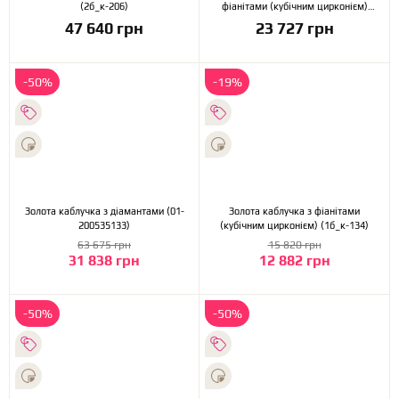
(2б_к-206)
фіанітами (кубічним цирконієм)
(1б_к-123)
47 640 грн
23 727 грн
-50%
-19%
Золота каблучка з діамантами (01-
Золота каблучка з фіанітами
200535133)
(кубічним цирконієм) (1б_к-134)
63 675 грн
15 820 грн
31 838 грн
12 882 грн
-50%
-50%