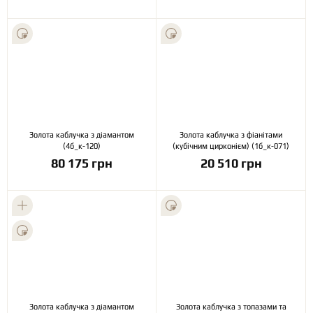
Золота каблучка з діамантом
Золота каблучка з фіанітами
(4б_к-120)
(кубічним цирконієм) (1б_к-071)
80 175 грн
20 510 грн
Золота каблучка з діамантом
Золота каблучка з топазами та