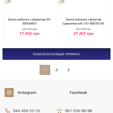
Золота каблучка з діамантом (01-
Золота каблучка з фіанітом
200542667)
(цирконієм куб.) (01-200530734)
34 510 грн
26 110 грн
17 255 грн
21 261 грн
ПОКАЗАТИ БІЛЬШЕ ПРИКРАС
1
2
3
Instagram
Facebook
044
499-55-55
067
656-88-88