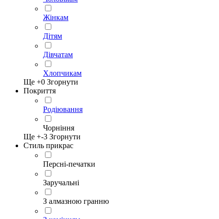
Жінкам
Дітям
Дівчатам
Хлопчикам
Ще +
0
Згорнути
Покриття
Родіювання
Чорніння
Ще +
-3
Згорнути
Стиль прикрас
Персні-печатки
Заручальні
З алмазною гранню