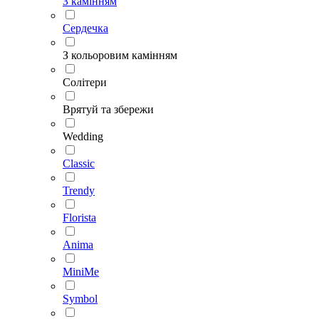
З камінням
Сердечка
З кольоровим камінням
Солітери
Врятуй та збережи
Wedding
Classic
Trendy
Florista
Anima
MiniMe
Symbol