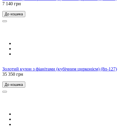
7 140 грн
До кошика
Золотий кулон з фіанітами (кубічним цирконієм) (8п-127)
35 350 грн
До кошика