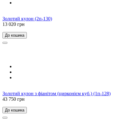
Золотий кулон (2п-130)
13 020 грн
До кошика
Золотий кулон з фіанітом (цирконієм куб.) (1п-128)
43 750 грн
До кошика