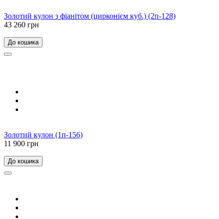
Золотий кулон з фіанітом (цирконієм куб.) (2п-128)
43 260 грн
До кошика
Золотий кулон (1п-156)
11 900 грн
До кошика