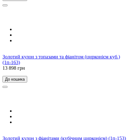
Золотий кулон з топазами та фіанітом (цирконієм куб.)
(1п-163)
13 898 грн
До кошика
Золотий кулон з фіанітами (кубічним цирконієм) (1п-153)