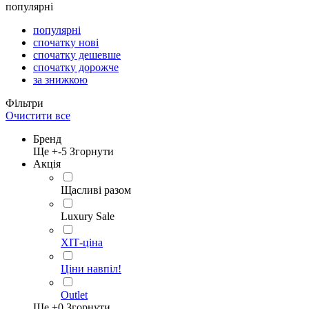
популярні
популярні
спочатку нові
спочатку дешевше
спочатку дорожче
за знижкою
Фільтри
Очистити все
Бренд
Ще +
-5
Згорнути
Акція
Щасливі разом
Luxury Sale
ХІТ-ціна
Ціни навпіл!
Outlet
Ще +
0
Згорнути