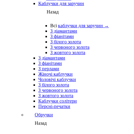
Каблучки для заручин
Назад
Всі
каблучки для заручин →
З діамантами
З фіанітами
З білого золота
З червоного золота
З жовтого золота
З діамантами
З фіанітами
З перлами
Жіночі каблучки
Чоловічі каблучки
З білого золота
З червоного золота
З жовтого золота
Каблучки солітери
Персні-печатки
Обручки
Назад