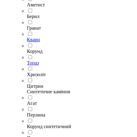
Аметист
Берил
Гранат
Кварц
Корунд
Топаз
Хризоліт
Цитрин
Синтетичне каміння
Агат
Перлина
Корунд синтетичний