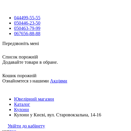
044
499-55-55
050
446-23-50
050
463-79-99
067
656-88-88
Передзвоніть мені
Список порожній
Додавайте товари в обране.
Кошик порожній
Ознайомтеся з нашими
Акціями
Ювелірний магазин
Каталог
Кулони
Кулони у Києві, вул. Старовокзальна, 14-16
Увійти до кабінету