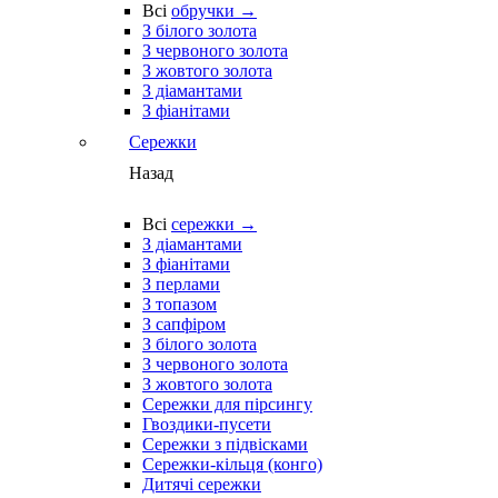
Всі
обручки →
З білого золота
З червоного золота
З жовтого золота
З діамантами
З фіанітами
Сережки
Назад
Всі
сережки →
З діамантами
З фіанітами
З перлами
З топазом
З сапфіром
З білого золота
З червоного золота
З жовтого золота
Сережки для пірсингу
Гвоздики-пусети
Сережки з підвісками
Сережки-кільця (конго)
Дитячі сережки