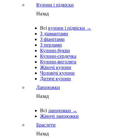
Кулони і підвіски
Назад
Всі
кулони і підвіски →
З діамантами
З фіанітами
З перлами
Кулони-букви
Кулони-сердечка
Кулони-янголята
Жіночі кулони
Чоловічі кулони
Дитячі кулони
Ланцюжки
Назад
Всі
ланцюжки →
Жіночі ланцюжки
Браслети
Назад