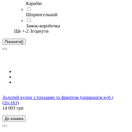
Карабін
Шпрингельний
Замок-коробочка
Ще +
-2
Згорнути
Показати
(
)
Золотий кулон з топазами та фіанітом (цирконієм куб.)
(2п-163)
14 003 грн
До кошика