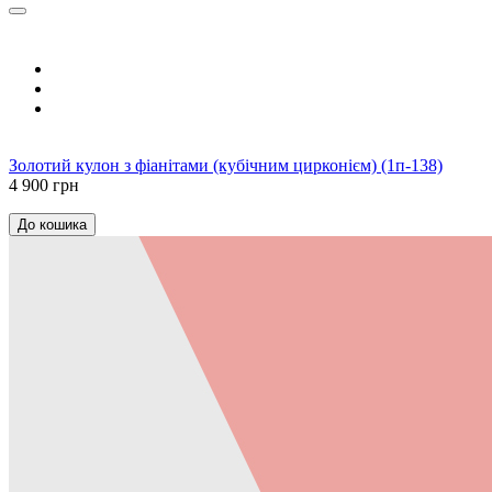
Золотий кулон з фіанітами (кубічним цирконієм) (1п-138)
4 900 грн
До кошика