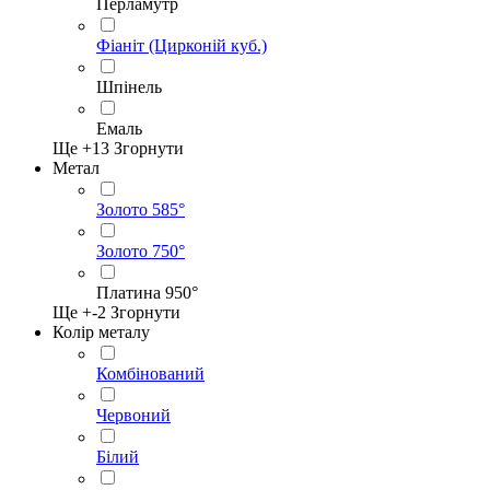
Перламутр
Фіаніт (Цирконій куб.)
Шпінель
Емаль
Ще +
13
Згорнути
Метал
Золото 585°
Золото 750°
Платина 950°
Ще +
-2
Згорнути
Колір металу
Комбінований
Червоний
Білий