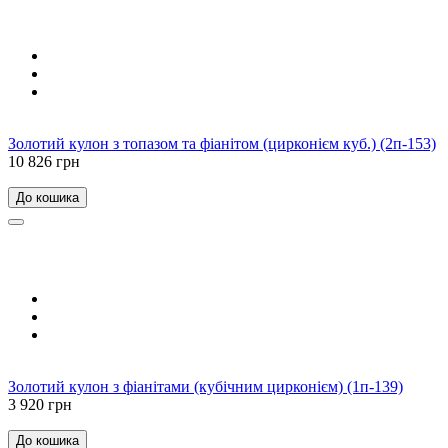
Золотий кулон з топазом та фіанітом (цирконієм куб.) (2п-153)
10 826 грн
До кошика
Золотий кулон з фіанітами (кубічним цирконієм) (1п-139)
3 920 грн
До кошика