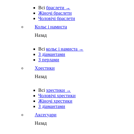
Всі
браслети →
Жіночі браслети
Чоловічі браслети
Кольє і намиста
Назад
Всі
кольє і намиста →
З діамантами
З перлами
Хрестики
Назад
Всі
хрестики →
Чоловічі хрестики
Жіночі хрестики
З діамантами
Аксесуари
Назад