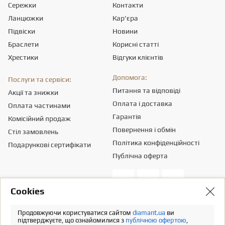
Сережки
Контакти
Ланцюжки
Кар'єра
Підвіски
Новини
Браслети
Корисні статті
Хрестики
Відгуки клієнтів
Допомога:
Послуги та сервіси:
Питання та відповіді
Акції та знижки
Оплата і доставка
Оплата частинами
Гарантія
Комісійний продаж
Повернення і обмін
Стіл замовлень
Політика конфіденційності
Подарункові сертифікати
Публічна оферта
Сookies
Товариство з обмеженою вiдповiдальнiстю «ПРИКРАСИ СВІТУ».
Місцезнаходження - 03151, м. Київ, вул. Смілянська, 8,
info@diamant.ua
,
Продовжуючи користуватися сайтом
diamant.ua
ви
ідентифікаційний код згідно ЄДР – 43665334.
підтверджуєте, що ознайомилися з
публічною офертою
,