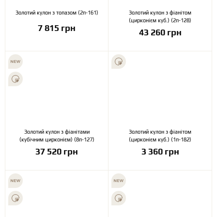
Золотий кулон з топазом (2п-161)
Золотий кулон з фіанітом
(цирконієм куб.) (2п-128)
7 815 грн
43 260 грн
Золотий кулон з фіанітами
Золотий кулон з фіанітом
(кубічним цирконієм) (8п-127)
(цирконієм куб.) (1п-182)
37 520 грн
3 360 грн