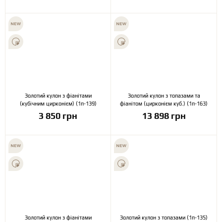
Золотий кулон з фіанітами
Золотий кулон з топазами та
(кубічним цирконієм) (1п-139)
фіанітом (цирконієм куб.) (1п-163)
3 850 грн
13 898 грн
Золотий кулон з фіанітами
Золотий кулон з топазами (1п-135)