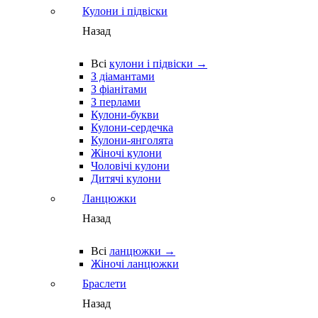
Кулони і підвіски
Назад
Всі
кулони і підвіски →
З діамантами
З фіанітами
З перлами
Кулони-букви
Кулони-сердечка
Кулони-янголята
Жіночі кулони
Чоловічі кулони
Дитячі кулони
Ланцюжки
Назад
Всі
ланцюжки →
Жіночі ланцюжки
Браслети
Назад