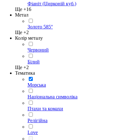
Фіаніт (Цирконій куб.)
Ще +
16
Метал
Золото 585°
Ще +
2
Колір металу
Червоний
Білий
Ще +
2
Тематика
Морська
Національна символіка
Птахи та комахи
Релігійна
Love