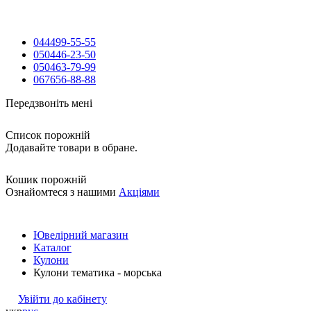
044
499-55-55
050
446-23-50
050
463-79-99
067
656-88-88
Передзвоніть мені
Список порожній
Додавайте товари в обране.
Кошик порожній
Ознайомтеся з нашими
Акціями
Ювелірний магазин
Каталог
Кулони
Кулони тематика - морська
Увійти до кабінету