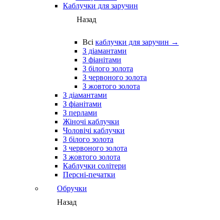
Каблучки для заручин
Назад
Всі
каблучки для заручин →
З діамантами
З фіанітами
З білого золота
З червоного золота
З жовтого золота
З діамантами
З фіанітами
З перлами
Жіночі каблучки
Чоловічі каблучки
З білого золота
З червоного золота
З жовтого золота
Каблучки солітери
Персні-печатки
Обручки
Назад