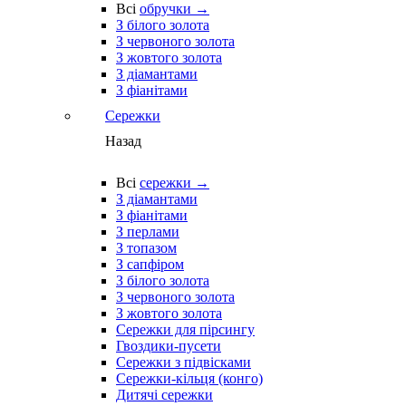
Всі
обручки →
З білого золота
З червоного золота
З жовтого золота
З діамантами
З фіанітами
Сережки
Назад
Всі
сережки →
З діамантами
З фіанітами
З перлами
З топазом
З сапфіром
З білого золота
З червоного золота
З жовтого золота
Сережки для пірсингу
Гвоздики-пусети
Сережки з підвісками
Сережки-кільця (конго)
Дитячі сережки