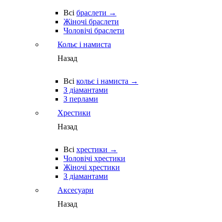
Всі
браслети →
Жіночі браслети
Чоловічі браслети
Кольє і намиста
Назад
Всі
кольє і намиста →
З діамантами
З перлами
Хрестики
Назад
Всі
хрестики →
Чоловічі хрестики
Жіночі хрестики
З діамантами
Аксесуари
Назад