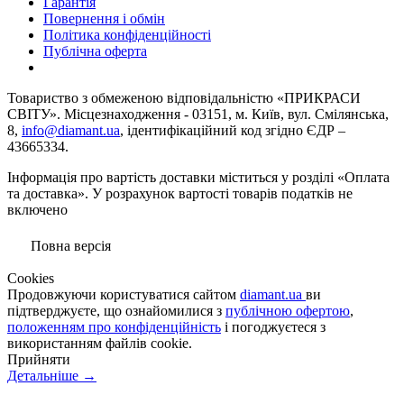
Гарантія
Повернення і обмін
Політика конфіденційності
Публічна оферта
Товариство з обмеженою вiдповiдальнiстю «ПРИКРАСИ
СВІТУ». Місцезнаходження - 03151, м. Київ, вул. Смілянська,
8,
info@diamant.ua
, ідентифікаційний код згідно ЄДР –
43665334.
Інформація про вартість доставки міститься у розділі «Оплата
та доставка». У розрахунок вартості товарів податків не
включено
Повна версія
Сookies
Продовжуючи користуватися сайтом
diamant.ua
ви
підтверджуєте, що ознайомилися з
публічною офертою
,
положенням про конфіденційність
і погоджуєтеся з
використанням файлів cookie.
Прийняти
Детальніше →