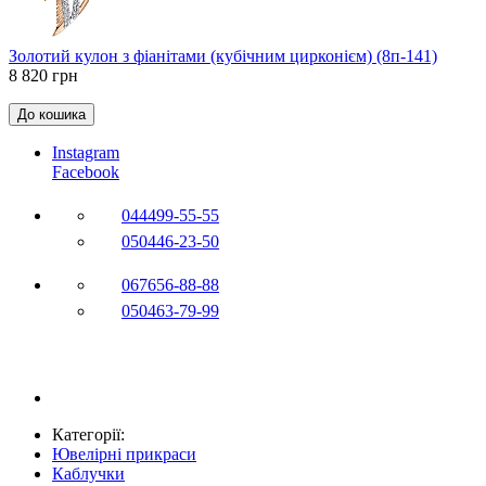
Золотий кулон з фіанітами (кубічним цирконієм) (8п-141)
8 820 грн
До кошика
Instagram
Facebook
044
499-55-55
050
446-23-50
067
656-88-88
050
463-79-99
Категорії:
Ювелірні прикраси
Каблучки