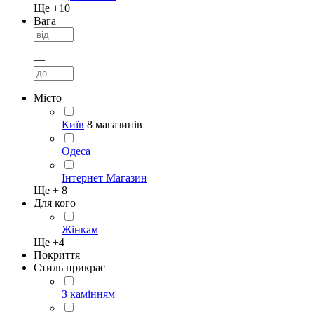
Ще +
10
Вага
—
Місто
Київ
8 магазинів
Одеса
Інтернет Магазин
Ще +
8
Для кого
Жінкам
Ще +
4
Покриття
Стиль прикрас
З камінням