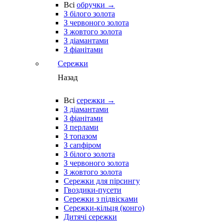
Всі
обручки →
З білого золота
З червоного золота
З жовтого золота
З діамантами
З фіанітами
Сережки
Назад
Всі
сережки →
З діамантами
З фіанітами
З перлами
З топазом
З сапфіром
З білого золота
З червоного золота
З жовтого золота
Сережки для пірсингу
Гвоздики-пусети
Сережки з підвісками
Сережки-кільця (конго)
Дитячі сережки