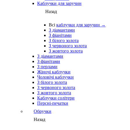
Каблучки для заручин
Назад
Всі
каблучки для заручин →
З діамантами
З фіанітами
З білого золота
З червоного золота
З жовтого золота
З діамантами
З фіанітами
З перлами
Жіночі каблучки
Чоловічі каблучки
З білого золота
З червоного золота
З жовтого золота
Каблучки солітери
Персні-печатки
Обручки
Назад