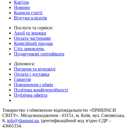
Кар'єра
Новини
Корисні статті
Відгуки клієнтів
Послуги та сервіси:
Акції та знижки
Оплата частинами
Комісійний продаж
Стіл замовлень
Подарункові сертифікати
Допомога:
Питання та відповіді
Оплата і доставка
Гарантія
Повернення і обмін
Політика конфіденційності
Публічна оферта
Товариство з обмеженою вiдповiдальнiстю «ПРИКРАСИ
СВІТУ». Місцезнаходження - 03151, м. Київ, вул. Смілянська,
8,
info@diamant.ua
, ідентифікаційний код згідно ЄДР –
43665334.