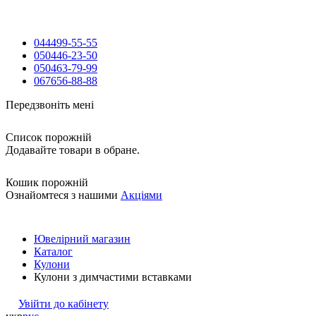
044
499-55-55
050
446-23-50
050
463-79-99
067
656-88-88
Передзвоніть мені
Список порожній
Додавайте товари в обране.
Кошик порожній
Ознайомтеся з нашими
Акціями
Ювелірний магазин
Каталог
Кулони
Кулони з димчастими вставками
Увійти до кабінету