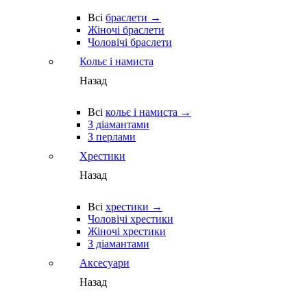
Всі
браслети →
Жіночі браслети
Чоловічі браслети
Кольє і намиста
Назад
Всі
кольє і намиста →
З діамантами
З перлами
Хрестики
Назад
Всі
хрестики →
Чоловічі хрестики
Жіночі хрестики
З діамантами
Аксесуари
Назад