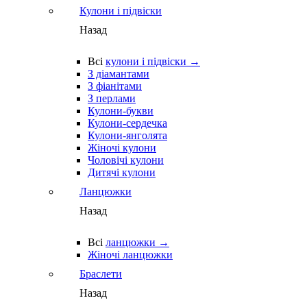
Кулони і підвіски
Назад
Всі
кулони і підвіски →
З діамантами
З фіанітами
З перлами
Кулони-букви
Кулони-сердечка
Кулони-янголята
Жіночі кулони
Чоловічі кулони
Дитячі кулони
Ланцюжки
Назад
Всі
ланцюжки →
Жіночі ланцюжки
Браслети
Назад