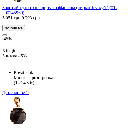
Золотий кулон з кварцом та фіанітом (цирконієм куб.) (01-
200745960)
5 051 грн
9 293 грн
До кошика
-45%
Хіт-ціна
Знижка 45%
Privatbank
Миттєва розстрочка
(1 - 24 міс)
Детальніше >