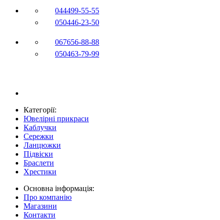
044
499-55-55
050
446-23-50
067
656-88-88
050
463-79-99
Категорії:
Ювелірні прикраси
Каблучки
Сережки
Ланцюжки
Підвіски
Браслети
Хрестики
Основна інформація:
Про компанію
Магазини
Контакти