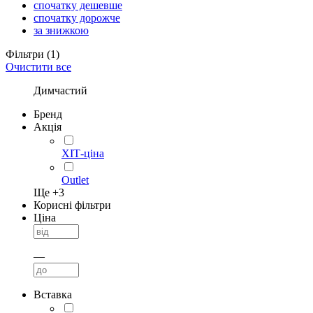
спочатку дешевше
спочатку дорожче
за знижкою
Фільтри
(1)
Очистити все
Димчастий
Бренд
Акція
ХІТ-ціна
Outlet
Ще +
3
Корисні фільтри
Ціна
—
Вставка