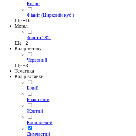
Кварц
Фіаніт (Цирконій куб.)
Ще +
16
Метал
Золото 585°
Ще +
2
Колір металу
Червоний
Ще +
3
Тематика
Колір вставки
Білий
Блакитний
Жовтий
Коричневий
Димчастий