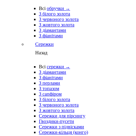
Всі
обручки →
З білого золота
З червоного золота
З жовтого золота
З діамантами
З фіанітами
Сережки
Назад
Всі
сережки →
З діамантами
З фіанітами
З перлами
З топазом
З сапфіром
З білого золота
З червоного золота
З жовтого золота
Сережки для пірсингу
Гвоздики-пусети
Сережки з підвісками
Сережки-кільця (конго)