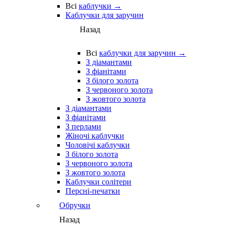
Всі
каблучки →
Каблучки для заручин
Назад
Всі
каблучки для заручин →
З діамантами
З фіанітами
З білого золота
З червоного золота
З жовтого золота
З діамантами
З фіанітами
З перлами
Жіночі каблучки
Чоловічі каблучки
З білого золота
З червоного золота
З жовтого золота
Каблучки солітери
Персні-печатки
Обручки
Назад