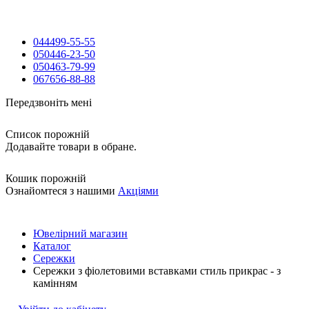
044
499-55-55
050
446-23-50
050
463-79-99
067
656-88-88
Передзвоніть мені
Список порожній
Додавайте товари в обране.
Кошик порожній
Ознайомтеся з нашими
Акціями
Ювелірний магазин
Каталог
Сережки
Сережки з фіолетовими вставками стиль прикрас - з
камінням