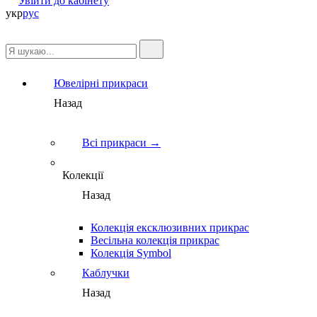
Увійти до кабінету
укр
рус
Ювелірні прикраси
Назад
Всі прикраси →
Колекції
Назад
Колекція ексклюзивних прикрас
Весільна колекція прикрас
Колекція Symbol
Каблучки
Назад