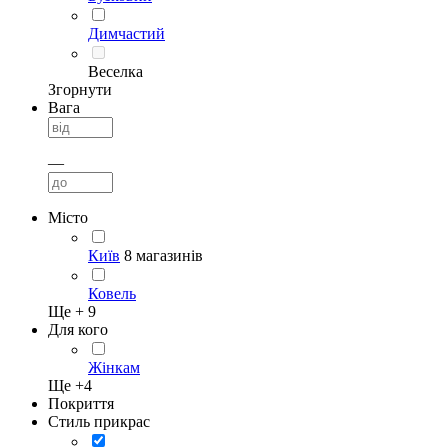
Димчастий
Веселка
Згорнути
Вага
—
Місто
Київ
8 магазинів
Ковель
Ще +
9
Для кого
Жінкам
Ще +
4
Покриття
Стиль прикрас