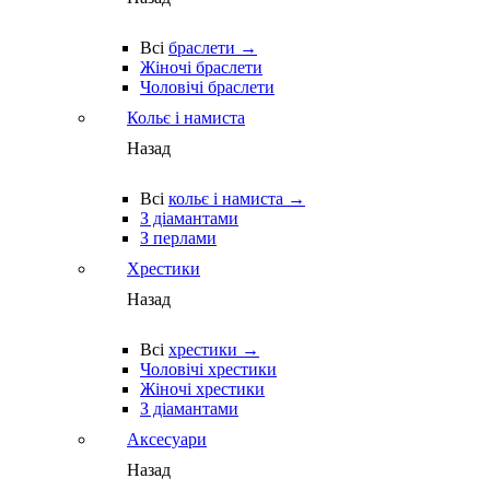
Всі
браслети →
Жіночі браслети
Чоловічі браслети
Кольє і намиста
Назад
Всі
кольє і намиста →
З діамантами
З перлами
Хрестики
Назад
Всі
хрестики →
Чоловічі хрестики
Жіночі хрестики
З діамантами
Аксесуари
Назад