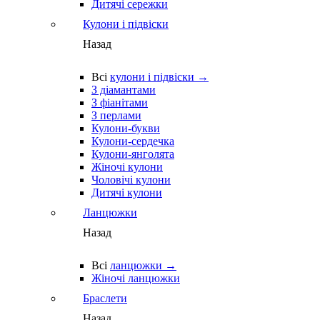
Дитячі сережки
Кулони і підвіски
Назад
Всі
кулони і підвіски →
З діамантами
З фіанітами
З перлами
Кулони-букви
Кулони-сердечка
Кулони-янголята
Жіночі кулони
Чоловічі кулони
Дитячі кулони
Ланцюжки
Назад
Всі
ланцюжки →
Жіночі ланцюжки
Браслети
Назад