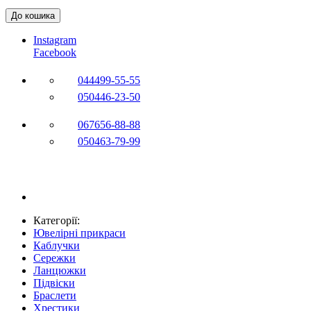
До кошика
Instagram
Facebook
044
499-55-55
050
446-23-50
067
656-88-88
050
463-79-99
Категорії:
Ювелірні прикраси
Каблучки
Сережки
Ланцюжки
Підвіски
Браслети
Хрестики