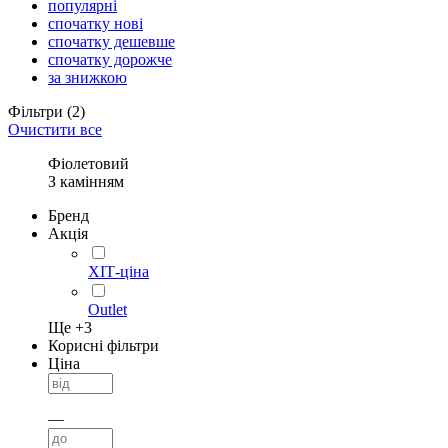
популярні
спочатку нові
спочатку дешевше
спочатку дорожче
за знижкою
Фільтри
(2)
Очистити все
Фіолетовий
З камінням
Бренд
Акція
ХІТ-ціна
Outlet
Ще +
3
Корисні фільтри
Ціна
—