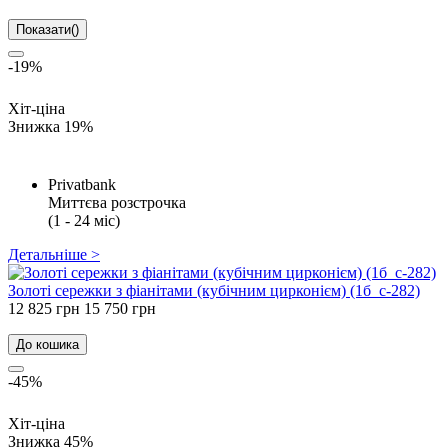
Показати
(
)
-19%
Хіт-ціна
Знижка 19%
Privatbank
Миттєва розстрочка
(1 - 24 міс)
Детальніше >
Золоті сережки з фіанітами (кубічним цирконієм) (1б_с-282)
12 825 грн
15 750 грн
До кошика
-45%
Хіт-ціна
Знижка 45%