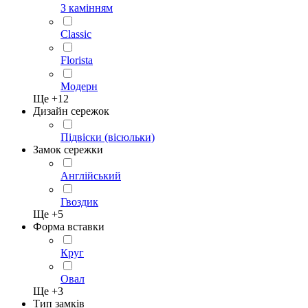
З камінням
Classic
Florista
Модерн
Ще +
12
Дизайн сережок
Підвіски (вісюльки)
Замок сережки
Англійський
Гвоздик
Ще +
5
Форма вставки
Круг
Овал
Ще +
3
Тип замків