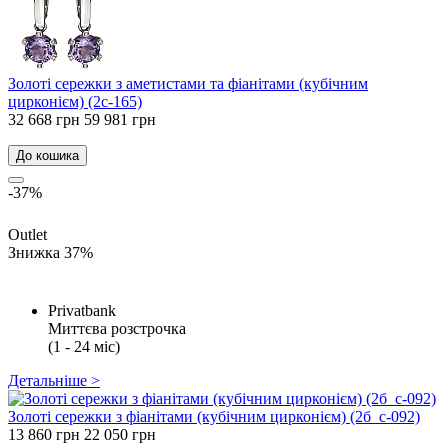
Золоті сережки з аметистами та фіанітами (кубічним
цирконієм) (2с-165)
32 668 грн
59 981 грн
До кошика
-37%
Outlet
Знижка 37%
Privatbank
Миттєва розстрочка
(1 - 24 міс)
Детальніше >
Золоті сережки з фіанітами (кубічним цирконієм) (2б_с-092)
13 860 грн
22 050 грн