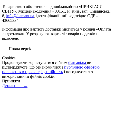
Товариство з обмеженою вiдповiдальнiстю «ПРИКРАСИ
СВІТУ». Місцезнаходження - 03151, м. Київ, вул. Смілянська,
8,
info@diamant.ua
, ідентифікаційний код згідно ЄДР –
43665334.
Інформація про вартість доставки міститься у розділі «Оплата
та доставка». У розрахунок вартості товарів податків не
включено
Повна версія
Сookies
Продовжуючи користуватися сайтом
diamant.ua
ви
підтверджуєте, що ознайомилися з
публічною офертою
,
положенням про конфіденційність
і погоджуєтеся з
використанням файлів cookie.
Прийняти
Детальніше →