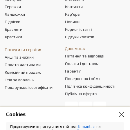
Сережки
Контакти
Ланцюжки
Кар'єра
Підвіски
Новини
Браслети
Корисні статті
Хрестики
Відгуки клієнтів
Допомога:
Послуги та сервіси:
Питання та відповіді
Акції та знижки
Оплата і доставка
Оплата частинами
Гарантія
Комісійний продаж
Повернення і обмін
Стіл замовлень
Політика конфіденційності
Подарункові сертифікати
Публічна оферта
Сookies
Товариство з обмеженою вiдповiдальнiстю «ПРИКРАСИ СВІТУ».
Місцезнаходження - 03151, м. Київ, вул. Смілянська, 8,
info@diamant.ua
,
Продовжуючи користуватися сайтом
diamant.ua
ви
ідентифікаційний код згідно ЄДР – 43665334.