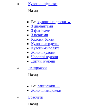
Кулони і підвіски
Назад
Всі
кулони і підвіски →
З діамантами
З фіанітами
З перлами
Кулони-букви
Кулони-сердечка
Кулони-янголята
Жіночі кулони
Чоловічі кулони
Дитячі кулони
Ланцюжки
Назад
Всі
ланцюжки →
Жіночі ланцюжки
Браслети
Назад