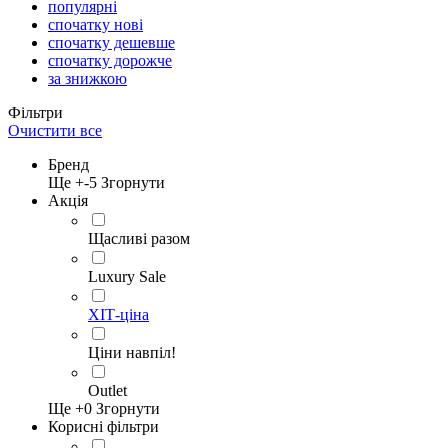
популярні
спочатку нові
спочатку дешевше
спочатку дорожче
за знижкою
Фільтри
Очистити все
Бренд
Ще +
-5
Згорнути
Акція
Щасливі разом
Luxury Sale
ХІТ-ціна
Ціни навпіл!
Outlet
Ще +
0
Згорнути
Корисні фільтри