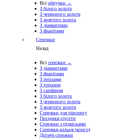
Всі
обручки →
З білого золота
З червоного золота
З жовтого золота
З діамантами
З фіанітами
Сережки
Назад
Всі
сережки →
З діамантами
З фіанітами
З перлами
З топазом
З сапфіром
З білого золота
З червоного золота
З жовтого золота
Сережки для пірсингу
Гвоздики-пусети
Сережки з підвісками
Сережки-кільця (конго)
Дитячі сережки