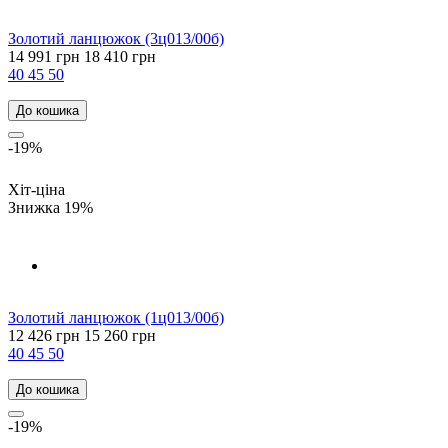
Золотий ланцюжок (3ц013/00б)
14 991 грн
18 410 грн
40
45
50
До кошика
-19%
Хіт-ціна
Знижка 19%
Золотий ланцюжок (1ц013/00б)
12 426 грн
15 260 грн
40
45
50
До кошика
-19%