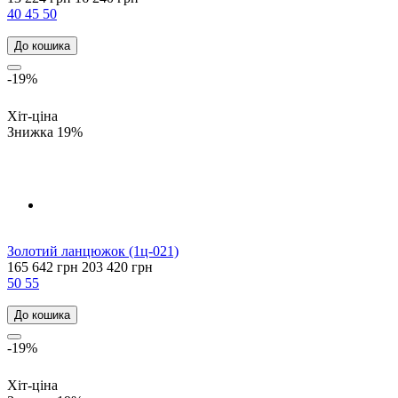
40
45
50
До кошика
-19%
Хіт-ціна
Знижка 19%
Золотий ланцюжок (1ц-021)
165 642 грн
203 420 грн
50
55
До кошика
-19%
Хіт-ціна