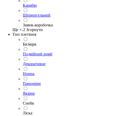
Карабін
Шпрингельний
Замок-коробочка
Ще +
-2
Згорнути
Тип плетіння
Бісмарк
Подвійний ромб
Декоративне
Нонна
Панцирне
Якірне
Снейк
Ліска