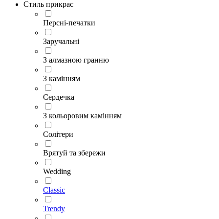
Стиль прикрас
Персні-печатки
Заручальні
З алмазною гранню
З камінням
Сердечка
З кольоровим камінням
Солітери
Врятуй та збережи
Wedding
Classic
Trendy