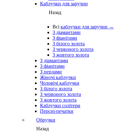
Каблучки для заручин
Назад
Всі
каблучки для заручин →
З діамантами
З фіанітами
З білого золота
З червоного золота
З жовтого золота
З діамантами
З фіанітами
З перлами
Жіночі каблучки
Чоловічі каблучки
З білого золота
З червоного золота
З жовтого золота
Каблучки солітери
Персні-печатки
Обручки
Назад