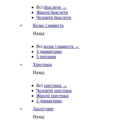
Всі
браслети →
Жіночі браслети
Чоловічі браслети
Кольє і намиста
Назад
Всі
кольє і намиста →
З діамантами
З перлами
Хрестики
Назад
Всі
хрестики →
Чоловічі хрестики
Жіночі хрестики
З діамантами
Аксесуари
Назад