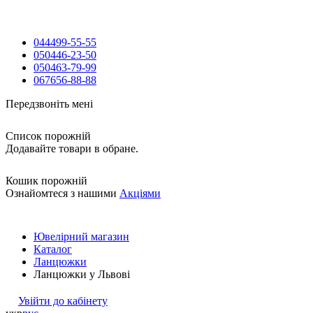
044
499-55-55
050
446-23-50
050
463-79-99
067
656-88-88
Передзвоніть мені
Список порожній
Додавайте товари в обране.
Кошик порожній
Ознайомтеся з нашими
Акціями
Ювелірний магазин
Каталог
Ланцюжки
Ланцюжки у Львові
Увійти до кабінету