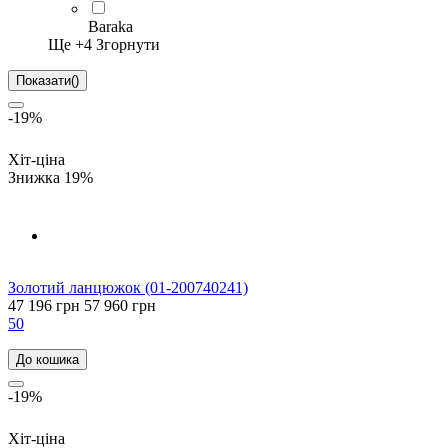
Baraka
Ще +
4
Згорнути
Показати
(
)
-19%
Хіт-ціна
Знижка 19%
Золотий ланцюжок (01-200740241)
47 196 грн
57 960 грн
50
До кошика
-19%
Хіт-ціна