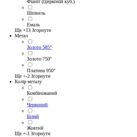
Фіаніт (Цирконій куб.)
Шпінель
Емаль
Ще +
13
Згорнути
Метал
Золото 585°
Золото 750°
Платина 950°
Ще +
-2
Згорнути
Колір металу
Комбінований
Червоний
Білий
Жовтий
Ще +
-1
Згорнути