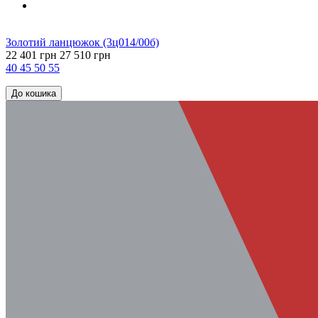
Золотий ланцюжок (3ц014/00б)
22 401 грн
27 510 грн
40
45
50
55
До кошика