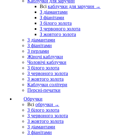
Каблучки для заручин
Всі
каблучки для заручин →
З діамантами
З фіанітами
З білого золота
З червоного золота
З жовтого золота
З діамантами
З фіанітами
З перлами
Жіночі каблучки
Чоловічі каблучки
З білого золота
З червоного золота
З жовтого золота
Каблучки солітери
Персні-печатки
Обручки
Всі
обручки →
З білого золота
З червоного золота
З жовтого золота
З діамантами
З фіанітами