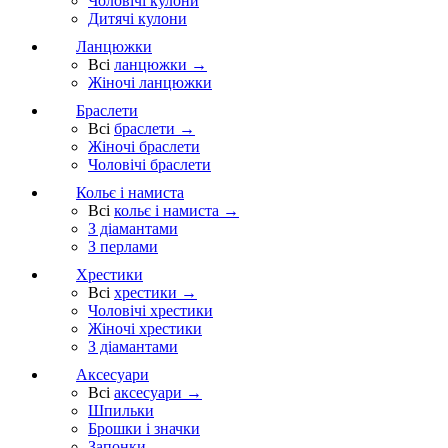
Чоловічі кулони
Дитячі кулони
Ланцюжки
Всі
ланцюжки →
Жіночі ланцюжки
Браслети
Всі
браслети →
Жіночі браслети
Чоловічі браслети
Кольє і намиста
Всі
кольє і намиста →
З діамантами
З перлами
Хрестики
Всі
хрестики →
Чоловічі хрестики
Жіночі хрестики
З діамантами
Аксесуари
Всі
аксесуари →
Шпильки
Брошки і значки
Запонки