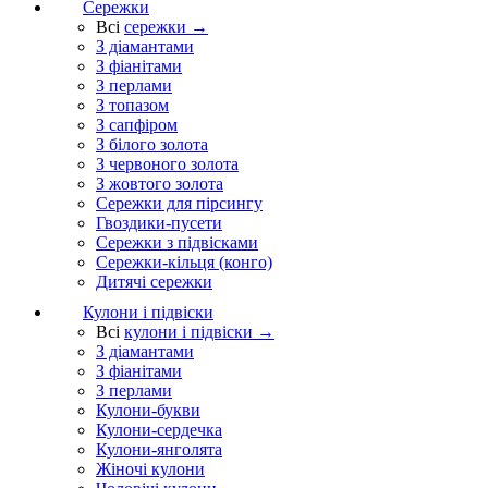
Сережки
Всі
сережки →
З діамантами
З фіанітами
З перлами
З топазом
З сапфіром
З білого золота
З червоного золота
З жовтого золота
Сережки для пірсингу
Гвоздики-пусети
Сережки з підвісками
Сережки-кільця (конго)
Дитячі сережки
Кулони і підвіски
Всі
кулони і підвіски →
З діамантами
З фіанітами
З перлами
Кулони-букви
Кулони-сердечка
Кулони-янголята
Жіночі кулони