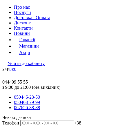
Про нас
Послуги
Доставка і Оплата
Дисконт
Контакти
Новини
Гарантії
Магазини
Акції
Увійти до кабінету
укр
рус
044
499 55 55
з 9:00 до 21:00 (без вихідних)
050
446-23-50
050
463-79-99
067
656-88-88
Чекаю дзвінка
Телефон
+38