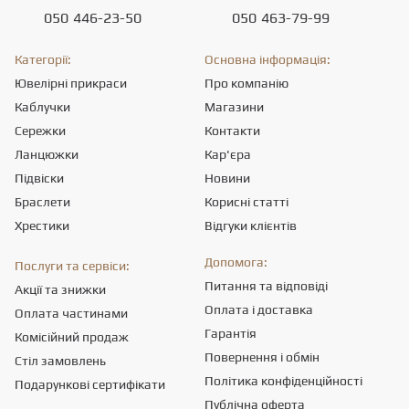
050
446-23-50
050
463-79-99
Категорії:
Основна інформація:
Ювелірні прикраси
Про компанію
Каблучки
Магазини
Сережки
Контакти
Ланцюжки
Кар'єра
Підвіски
Новини
Браслети
Корисні статті
Хрестики
Відгуки клієнтів
Допомога:
Послуги та сервіси:
Питання та відповіді
Акції та знижки
Оплата і доставка
Оплата частинами
Гарантія
Комісійний продаж
Повернення і обмін
Стіл замовлень
Політика конфіденційності
Подарункові сертифікати
Публічна оферта