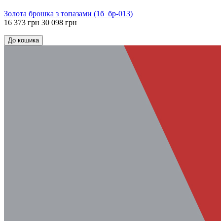
Золота брошка з топазами (1б_бр-013)
16 373 грн
30 098 грн
До кошика