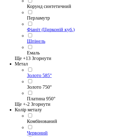
Корунд синтетичний
Перламутр
Фіаніт (Цирконій куб.)
Шпінель
Емаль
Ще +
13
Згорнути
Метал
Золото 585°
Золото 750°
Платина 950°
Ще +
-2
Згорнути
Колір металу
Комбінований
Червоний