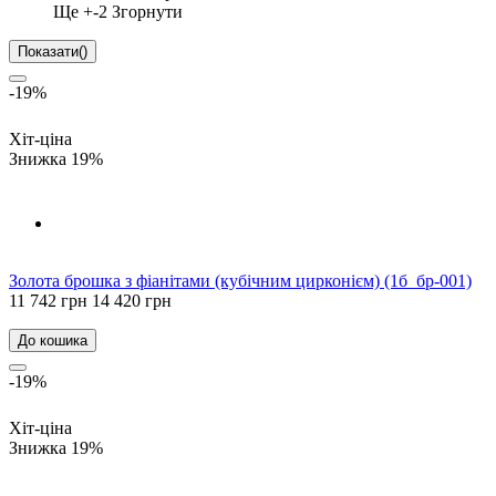
Ще +
-2
Згорнути
Показати
(
)
-19%
Хіт-ціна
Знижка 19%
Золота брошка з фіанітами (кубічним цирконієм) (1б_бр-001)
11 742 грн
14 420 грн
До кошика
-19%
Хіт-ціна
Знижка 19%