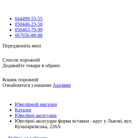
044
499-55-55
050
446-23-50
050
463-79-99
067
656-88-88
Передзвоніть мені
Список порожній
Додавайте товари в обране.
Кошик порожній
Ознайомтеся з нашими
Акціями
Ювелірний магазин
Каталог
Ювелірні аксесуари
Ювелірні аксесуари форма вставки - круг у Львові, вул.
Кульпарківська, 226А