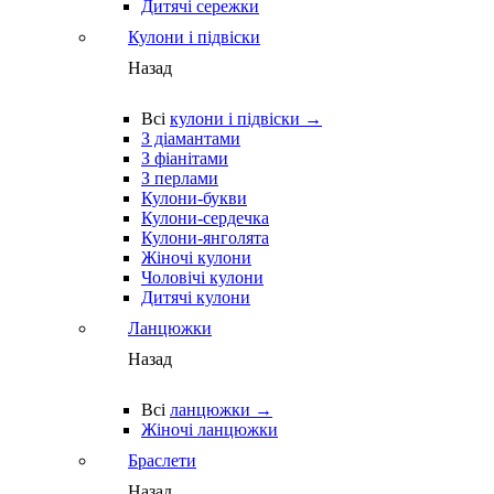
Дитячі сережки
Кулони і підвіски
Назад
Всі
кулони і підвіски →
З діамантами
З фіанітами
З перлами
Кулони-букви
Кулони-сердечка
Кулони-янголята
Жіночі кулони
Чоловічі кулони
Дитячі кулони
Ланцюжки
Назад
Всі
ланцюжки →
Жіночі ланцюжки
Браслети
Назад