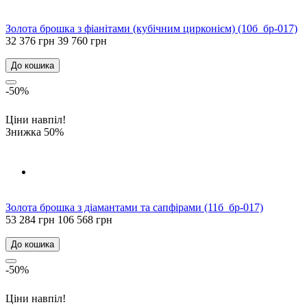
Золота брошка з фіанітами (кубічним цирконієм) (10б_бр-017)
32 376 грн
39 760 грн
До кошика
-50%
Ціни навпіл!
Знижка 50%
Золота брошка з діамантами та сапфірами (11б_бр-017)
53 284 грн
106 568 грн
До кошика
-50%
Ціни навпіл!