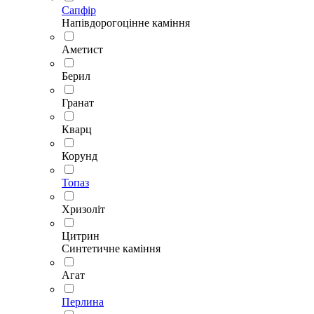
Сапфір
Напівдорогоцінне каміння
Аметист
Берил
Гранат
Кварц
Корунд
Топаз
Хризоліт
Цитрин
Синтетичне каміння
Агат
Перлина