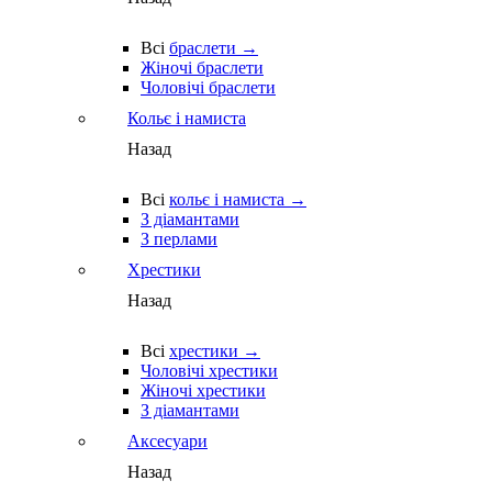
Всі
браслети →
Жіночі браслети
Чоловічі браслети
Кольє і намиста
Назад
Всі
кольє і намиста →
З діамантами
З перлами
Хрестики
Назад
Всі
хрестики →
Чоловічі хрестики
Жіночі хрестики
З діамантами
Аксесуари
Назад