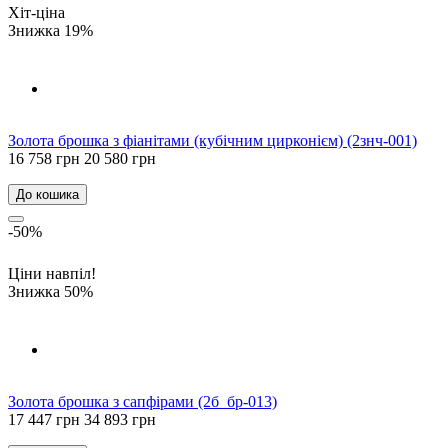
Хіт-ціна
Знижка 19%
Золота брошка з фіанітами (кубічним цирконієм) (2знч-001)
16 758 грн
20 580 грн
До кошика
-50%
Ціни навпіл!
Знижка 50%
Золота брошка з сапфірами (2б_бр-013)
17 447 грн
34 893 грн