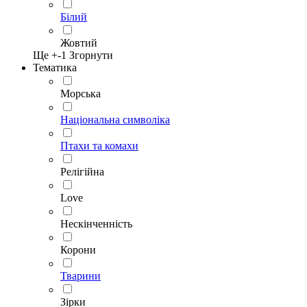
Білий
Жовтий
Ще +
-1
Згорнути
Тематика
Морська
Національна символіка
Птахи та комахи
Релігійна
Love
Нескінченність
Корони
Тварини
Зірки