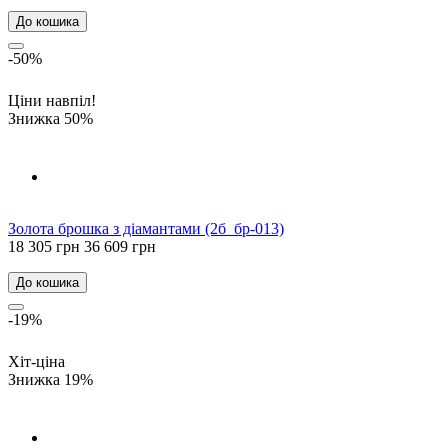
До кошика
-50%
Ціни навпіл!
Знижка 50%
Золота брошка з діамантами (2б_бр-013)
18 305 грн
36 609 грн
До кошика
-19%
Хіт-ціна
Знижка 19%