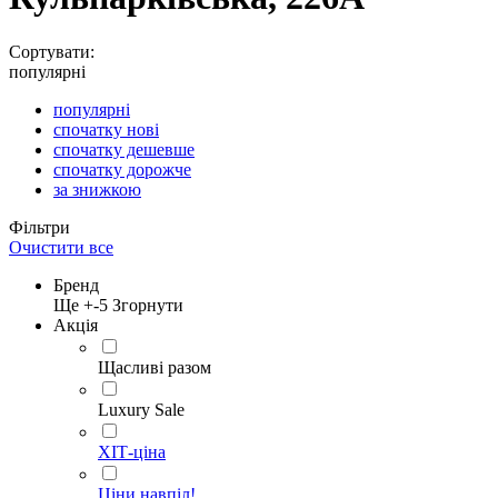
Сортувати:
популярні
популярні
спочатку нові
спочатку дешевше
спочатку дорожче
за знижкою
Фільтри
Очистити все
Бренд
Ще +
-5
Згорнути
Акція
Щасливі разом
Luxury Sale
ХІТ-ціна
Ціни навпіл!