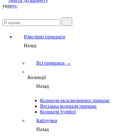
Увійти до кабінету
укр
рус
Ювелірні прикраси
Назад
Всі прикраси →
Колекції
Назад
Колекція ексклюзивних прикрас
Весільна колекція прикрас
Колекція Symbol
Каблучки
Назад