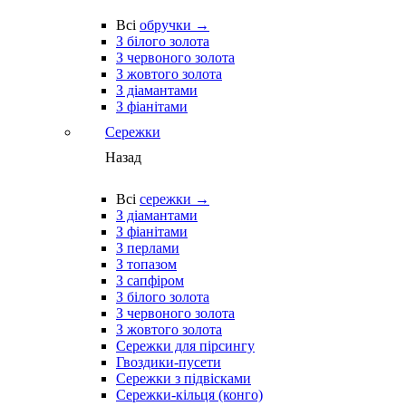
Всі
обручки →
З білого золота
З червоного золота
З жовтого золота
З діамантами
З фіанітами
Сережки
Назад
Всі
сережки →
З діамантами
З фіанітами
З перлами
З топазом
З сапфіром
З білого золота
З червоного золота
З жовтого золота
Сережки для пірсингу
Гвоздики-пусети
Сережки з підвісками
Сережки-кільця (конго)