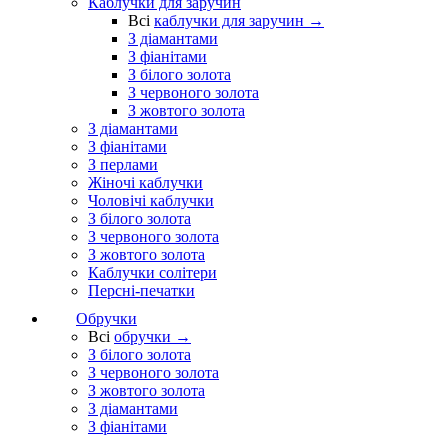
Каблучки для заручин
Всі
каблучки для заручин →
З діамантами
З фіанітами
З білого золота
З червоного золота
З жовтого золота
З діамантами
З фіанітами
З перлами
Жіночі каблучки
Чоловічі каблучки
З білого золота
З червоного золота
З жовтого золота
Каблучки солітери
Персні-печатки
Обручки
Всі
обручки →
З білого золота
З червоного золота
З жовтого золота
З діамантами
З фіанітами