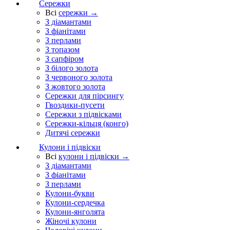
Сережки
Всі
сережки →
З діамантами
З фіанітами
З перлами
З топазом
З сапфіром
З білого золота
З червоного золота
З жовтого золота
Сережки для пірсингу
Гвоздики-пусети
Сережки з підвісками
Сережки-кільця (конго)
Дитячі сережки
Кулони і підвіски
Всі
кулони і підвіски →
З діамантами
З фіанітами
З перлами
Кулони-букви
Кулони-сердечка
Кулони-янголята
Жіночі кулони