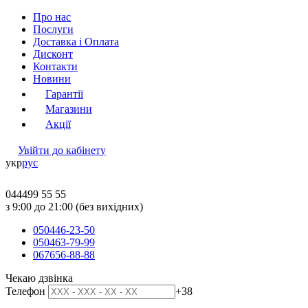
Про нас
Послуги
Доставка і Оплата
Дисконт
Контакти
Новини
Гарантії
Магазини
Акції
Увійти до кабінету
укр
рус
044
499 55 55
з 9:00 до 21:00 (без вихідних)
050
446-23-50
050
463-79-99
067
656-88-88
Чекаю дзвінка
Телефон
+38