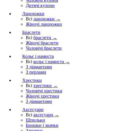
Чоловічі кулони
Дитячі кулони
Ланцюжки
Всі
ланцюжки →
Жіночі ланцюжки
Браслети
Всі
браслети →
Жіночі браслети
Чоловічі браслети
Кольє і намиста
Всі
кольє і намиста →
З діамантами
З перлами
Хрестики
Всі
хрестики →
Чоловічі хрестики
Жіночі хрестики
З діамантами
Аксесуари
Всі
аксесуари →
Шпильки
Брошки і значки
Запонки