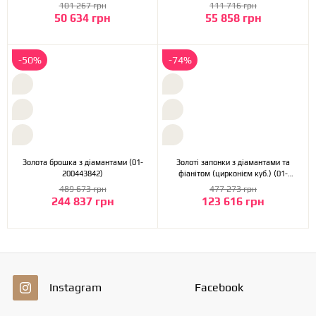
(11б_бр-007)
(11б_бр-012)
101 267 грн
111 716 грн
50 634 грн
55 858 грн
-50%
-74%
Золота брошка з діамантами (01-
Золоті запонки з діамантами та
200443842)
фіанітом (цирконієм куб.) (01-
200257972)
489 673 грн
477 273 грн
244 837 грн
123 616 грн
Instagram
Facebook