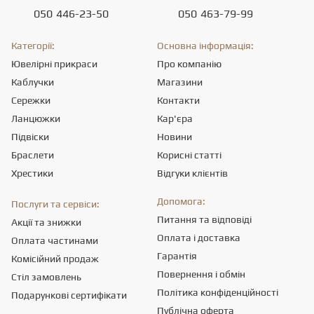
050
446-23-50
050
463-79-99
Категорії:
Основна інформація:
Ювелірні прикраси
Про компанію
Каблучки
Магазини
Сережки
Контакти
Ланцюжки
Кар'єра
Підвіски
Новини
Браслети
Корисні статті
Хрестики
Відгуки клієнтів
Допомога:
Послуги та сервіси:
Питання та відповіді
Акції та знижки
Оплата і доставка
Оплата частинами
Гарантія
Комісійний продаж
Повернення і обмін
Стіл замовлень
Політика конфіденційності
Подарункові сертифікати
Публічна оферта