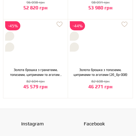
(11б_бр-008)
(11б_бр-008)
96 098 грн
98 091 грн
52 820 грн
53 980 грн
-45%
-44%
Золота брошка з гранатами,
Золота брошка з топазами,
топазами, цитринами та агатами
цитринами та агатами (2б_бр-008)
(10б_бр-008)
82 604 грн
82 608 грн
45 579 грн
46 271 грн
Instagram
Facebook