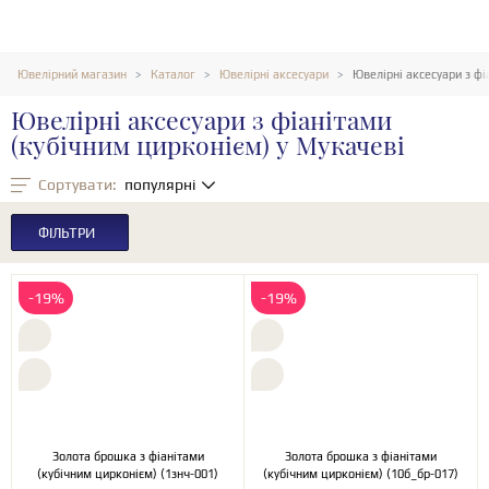
Ювелірний магазин
Каталог
Ювелірні аксесуари
Ювелірні аксесуари з фі
Ювелірні аксесуари з фіанітами
(кубічним цирконієм) у Мукачеві
Сортувати:
популярні
ФІЛЬТРИ
-19%
-19%
Золота брошка з фіанітами
Золота брошка з фіанітами
(кубічним цирконієм) (1знч-001)
(кубічним цирконієм) (10б_бр-017)