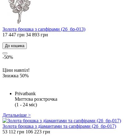
Золота брошка з сапфірами (2б_бр-013)
17 447 грн
34 893 грн
До кошика
-50%
Ціни навпіл!
Знижка 50%
Privatbank
Миттєва розстрочка
(1 - 24 міс)
Детальніше >
Золота брошка з діамантами та сапфірами (2б_бр-017)
53 112 грн
106 223 грн