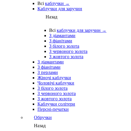
Всі
каблучки →
Каблучки для заручин
Назад
Всі
каблучки для заручин →
З діамантами
З фіанітами
З білого золота
З червоного золота
З жовтого золота
З діамантами
З фіанітами
З перлами
Жіночі каблучки
Чоловічі каблучки
З білого золота
З червоного золота
З жовтого золота
Каблучки солітери
Персні-печатки
Обручки
Назад