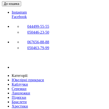
До кошика
Instagram
Facebook
044
499-55-55
050
446-23-50
067
656-88-88
050
463-79-99
Категорії:
Ювелірні прикраси
Каблучки
Сережки
Ланцюжки
Підвіски
Браслети
Хрестики