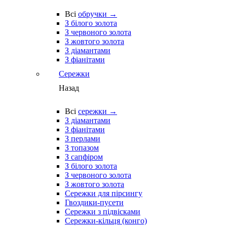
Всі
обручки →
З білого золота
З червоного золота
З жовтого золота
З діамантами
З фіанітами
Сережки
Назад
Всі
сережки →
З діамантами
З фіанітами
З перлами
З топазом
З сапфіром
З білого золота
З червоного золота
З жовтого золота
Сережки для пірсингу
Гвоздики-пусети
Сережки з підвісками
Сережки-кільця (конго)