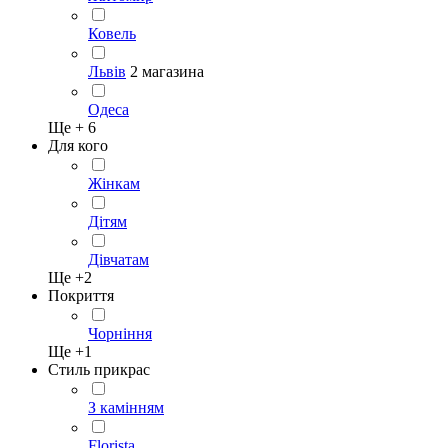
Ковель
Львів
2 магазина
Одеса
Ще +
6
Для кого
Жінкам
Дітям
Дівчатам
Ще +
2
Покриття
Чорніння
Ще +
1
Стиль прикрас
З камінням
Florista