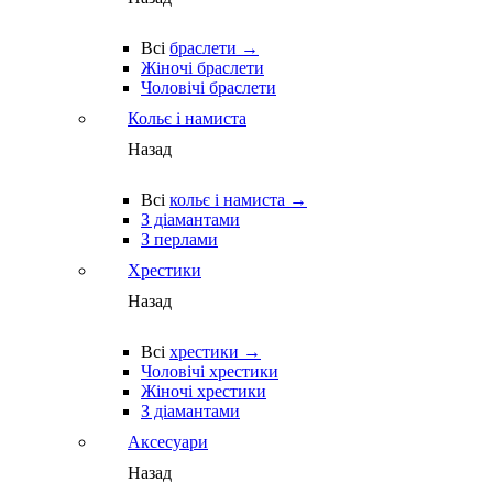
Всі
браслети →
Жіночі браслети
Чоловічі браслети
Кольє і намиста
Назад
Всі
кольє і намиста →
З діамантами
З перлами
Хрестики
Назад
Всі
хрестики →
Чоловічі хрестики
Жіночі хрестики
З діамантами
Аксесуари
Назад