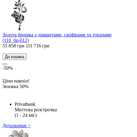
Золота брошка з діамантами, сапфірами та топазами
(11б_бр-012)
55 858 грн
111 716 грн
До кошика
-50%
Ціни навпіл!
Знижка 50%
Privatbank
Миттєва розстрочка
(1 - 24 міс)
Детальніше >