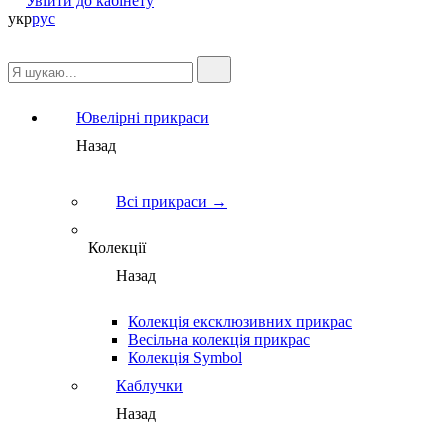
Увійти до кабінету
укр
рус
Ювелірні прикраси
Назад
Всі прикраси →
Колекції
Назад
Колекція ексклюзивних прикрас
Весільна колекція прикрас
Колекція Symbol
Каблучки
Назад