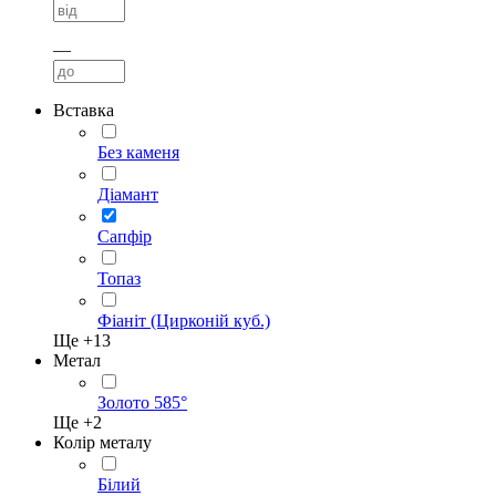
—
Вставка
Без каменя
Діамант
Сапфір
Топаз
Фіаніт (Цирконій куб.)
Ще +
13
Метал
Золото 585°
Ще +
2
Колір металу
Білий