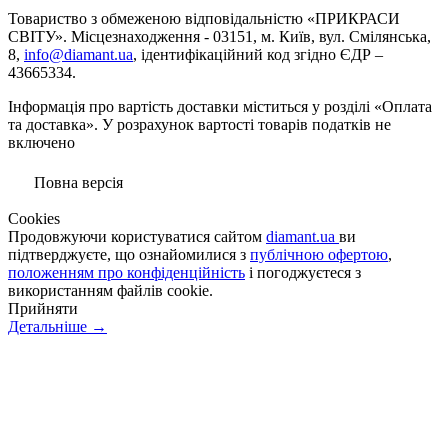
Товариство з обмеженою вiдповiдальнiстю «ПРИКРАСИ
СВІТУ». Місцезнаходження - 03151, м. Київ, вул. Смілянська,
8,
info@diamant.ua
, ідентифікаційний код згідно ЄДР –
43665334.
Інформація про вартість доставки міститься у розділі «Оплата
та доставка». У розрахунок вартості товарів податків не
включено
Повна версія
Сookies
Продовжуючи користуватися сайтом
diamant.ua
ви
підтверджуєте, що ознайомилися з
публічною офертою
,
положенням про конфіденційність
і погоджуєтеся з
використанням файлів cookie.
Прийняти
Детальніше →