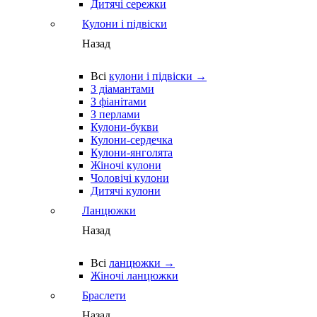
Дитячі сережки
Кулони і підвіски
Назад
Всі
кулони і підвіски →
З діамантами
З фіанітами
З перлами
Кулони-букви
Кулони-сердечка
Кулони-янголята
Жіночі кулони
Чоловічі кулони
Дитячі кулони
Ланцюжки
Назад
Всі
ланцюжки →
Жіночі ланцюжки
Браслети
Назад