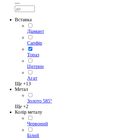
—
Вставка
Діамант
Сапфір
Топаз
Цитрин
Агат
Ще +
13
Метал
Золото 585°
Ще +
2
Колір металу
Червоний
Білий