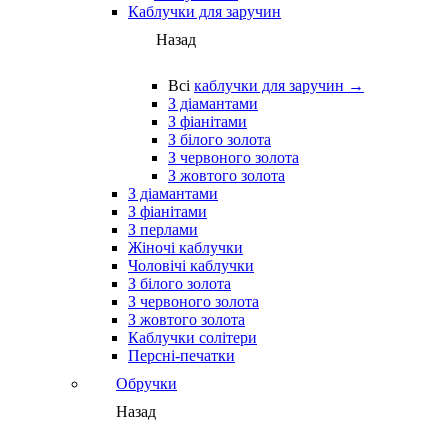
Каблучки для заручин
Назад
Всі
каблучки для заручин →
З діамантами
З фіанітами
З білого золота
З червоного золота
З жовтого золота
З діамантами
З фіанітами
З перлами
Жіночі каблучки
Чоловічі каблучки
З білого золота
З червоного золота
З жовтого золота
Каблучки солітери
Персні-печатки
Обручки
Назад