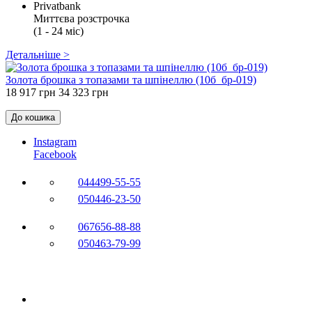
Privatbank
Миттєва розстрочка
(1 - 24 міс)
Детальніше >
Золота брошка з топазами та шпінеллю (10б_бр-019)
18 917 грн
34 323 грн
До кошика
Instagram
Facebook
044
499-55-55
050
446-23-50
067
656-88-88
050
463-79-99