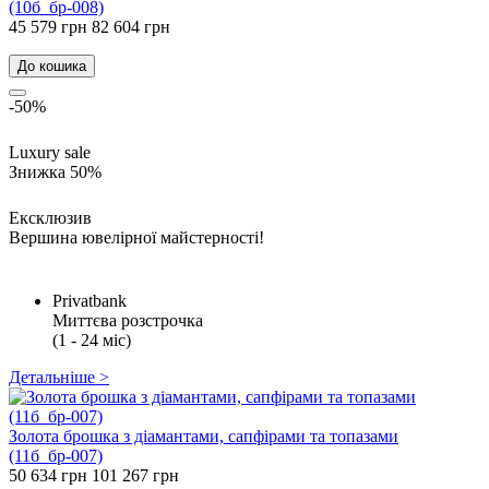
(10б_бр-008)
45 579 грн
82 604 грн
До кошика
-50%
Luxury sale
Знижка 50%
Ексклюзив
Вершина ювелірної майстерності!
Privatbank
Миттєва розстрочка
(1 - 24 міс)
Детальніше >
Золота брошка з діамантами, сапфірами та топазами
(11б_бр-007)
50 634 грн
101 267 грн