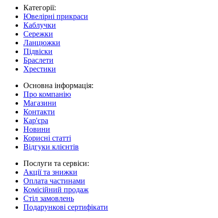
Категорії:
Ювелірні прикраси
Каблучки
Сережки
Ланцюжки
Підвіски
Браслети
Хрестики
Основна інформація:
Про компанію
Магазини
Контакти
Кар'єра
Новини
Корисні статті
Відгуки клієнтів
Послуги та сервіси:
Акції та знижки
Оплата частинами
Комісійний продаж
Стіл замовлень
Подарункові сертифікати