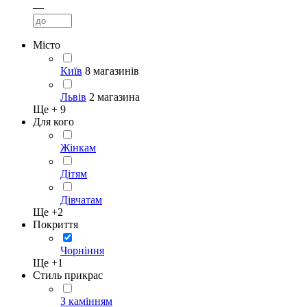
—
Місто
Київ
8 магазинів
Львів
2 магазина
Ще +
9
Для кого
Жінкам
Дітям
Дівчатам
Ще +
2
Покриття
Чорніння
Ще +
1
Стиль прикрас
З камінням