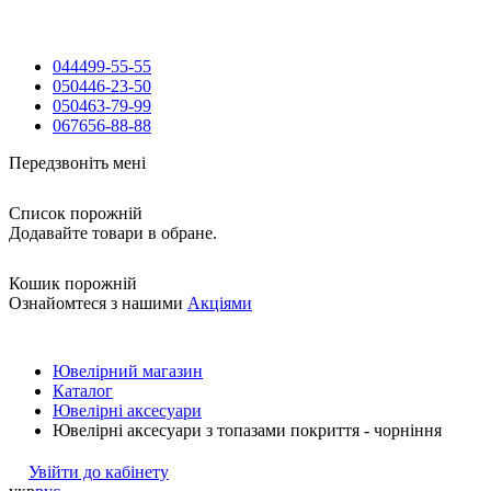
044
499-55-55
050
446-23-50
050
463-79-99
067
656-88-88
Передзвоніть мені
Список порожній
Додавайте товари в обране.
Кошик порожній
Ознайомтеся з нашими
Акціями
Ювелірний магазин
Каталог
Ювелірні аксесуари
Ювелірні аксесуари з топазами покриття - чорніння
Увійти до кабінету