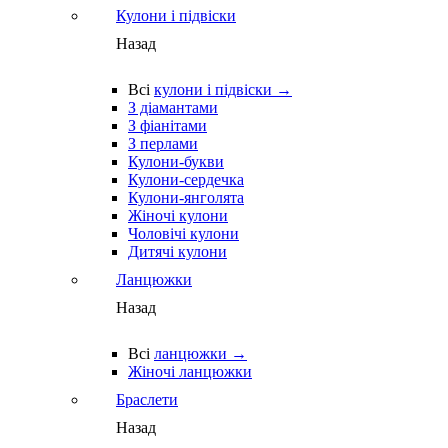
Кулони і підвіски
Назад
Всі
кулони і підвіски →
З діамантами
З фіанітами
З перлами
Кулони-букви
Кулони-сердечка
Кулони-янголята
Жіночі кулони
Чоловічі кулони
Дитячі кулони
Ланцюжки
Назад
Всі
ланцюжки →
Жіночі ланцюжки
Браслети
Назад