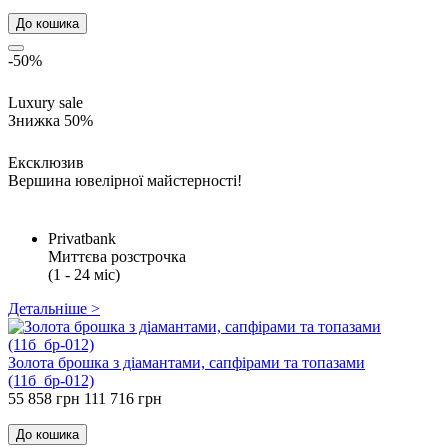
До кошика
-50%
Luxury sale
Знижка 50%
Ексклюзив
Вершина ювелірної майстерності!
Privatbank
Миттєва розстрочка
(1 - 24 міс)
Детальніше >
Золота брошка з діамантами, сапфірами та топазами
(11б_бр-012)
55 858 грн
111 716 грн
До кошика