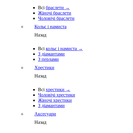
Всі
браслети →
Жіночі браслети
Чоловічі браслети
Кольє і намиста
Назад
Всі
кольє і намиста →
З діамантами
З перлами
Хрестики
Назад
Всі
хрестики →
Чоловічі хрестики
Жіночі хрестики
З діамантами
Аксесуари
Назад