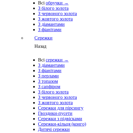
Всі
обручки →
З білого золота
З червоного золота
З жовтого золота
З діамантами
З фіанітами
Сережки
Назад
Всі
сережки →
З діамантами
З фіанітами
З перлами
З топазом
З сапфіром
З білого золота
З червоного золота
З жовтого золота
Сережки для пірсингу
Гвоздики-пусети
Сережки з підвісками
Сережки-кільця (конго)
Дитячі сережки