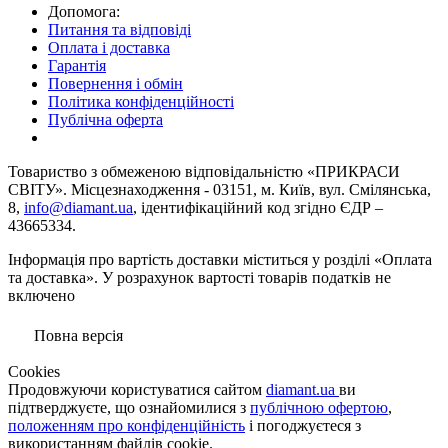
Допомога:
Питання та відповіді
Оплата і доставка
Гарантія
Повернення і обмін
Політика конфіденційності
Публічна оферта
Товариство з обмеженою вiдповiдальнiстю «ПРИКРАСИ
СВІТУ». Місцезнаходження - 03151, м. Київ, вул. Смілянська,
8,
info@diamant.ua
, ідентифікаційний код згідно ЄДР –
43665334.
Інформація про вартість доставки міститься у розділі «Оплата
та доставка». У розрахунок вартості товарів податків не
включено
Повна версія
Сookies
Продовжуючи користуватися сайтом
diamant.ua
ви
підтверджуєте, що ознайомилися з
публічною офертою
,
положенням про конфіденційність
і погоджуєтеся з
використанням файлів cookie.