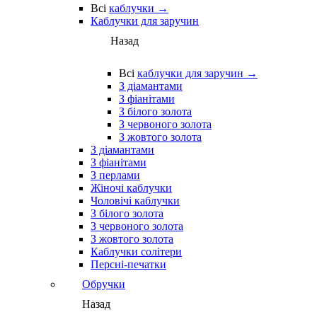
Всі
каблучки →
Каблучки для заручин
Назад
Всі
каблучки для заручин →
З діамантами
З фіанітами
З білого золота
З червоного золота
З жовтого золота
З діамантами
З фіанітами
З перлами
Жіночі каблучки
Чоловічі каблучки
З білого золота
З червоного золота
З жовтого золота
Каблучки солітери
Персні-печатки
Обручки
Назад