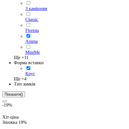
З камінням
Classic
Florista
Anima
MiniMe
Ще +
11
Форма вставки
Круг
Ще +
4
Тип замків
Показати
(
)
-19%
Хіт-ціна
Знижка 19%