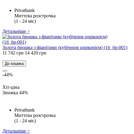
Privatbank
Миттєва розстрочка
(1 - 24 міс)
Детальніше >
Золота брошка з фіанітами (кубічним цирконієм) (1б_бр-001)
11 742 грн
14 420 грн
До кошика
-44%
Хіт-ціна
Знижка 44%
Privatbank
Миттєва розстрочка
(1 - 24 міс)
Детальніше >