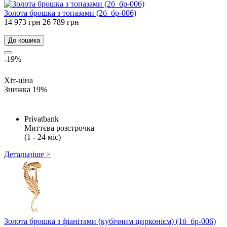
Золота брошка з топазами (2б_бр-006)
14 973 грн
26 789 грн
До кошика
-19%
Хіт-ціна
Знижка 19%
Privatbank
Миттєва розстрочка
(1 - 24 міс)
Детальніше >
Золота брошка з фіанітами (кубічним цирконієм) (1б_бр-006)