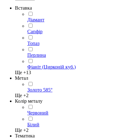
Вставка
Діамант
Сапфір
Топаз
Перлина
Фіаніт (Цирконій куб.)
Ще +
13
Метал
Золото 585°
Ще +
2
Колір металу
Червоний
Білий
Ще +
2
Тематика