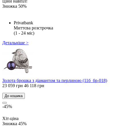
Ціни навпіл!
Знижка 50%
Privatbank
Миттєва розстрочка
(1 - 24 міс)
Детальніше >
Золота брошка з діамантом та перлиною (11б_бр-018)
23 059 грн
46 118 грн
До кошика
-45%
Хіт-ціна
Знижка 45%