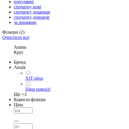
популярні
спочатку нові
спочатку дешевше
спочатку дорожче
за знижкою
Фільтри
(2)
Очистити все
Anima
Круг
Бренд
Акція
ХІТ-ціна
Ціни навпіл!
Ще +
3
Корисні фільтри
Ціна
—