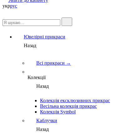
Увійти до кабінету
укр
рус
Ювелірні прикраси
Назад
Всі прикраси →
Колекції
Назад
Колекція ексклюзивних прикрас
Весільна колекція прикрас
Колекція Symbol
Каблучки
Назад