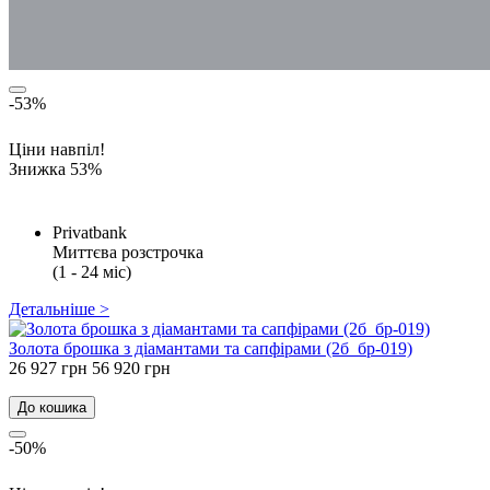
-53%
Ціни навпіл!
Знижка 53%
Privatbank
Миттєва розстрочка
(1 - 24 міс)
Детальніше >
Золота брошка з діамантами та сапфірами (2б_бр-019)
26 927 грн
56 920 грн
До кошика
-50%