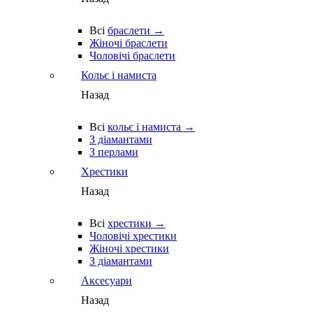
Всі
браслети →
Жіночі браслети
Чоловічі браслети
Кольє і намиста
Назад
Всі
кольє і намиста →
З діамантами
З перлами
Хрестики
Назад
Всі
хрестики →
Чоловічі хрестики
Жіночі хрестики
З діамантами
Аксесуари
Назад