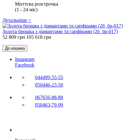
Миттєва розстрочка
(1 - 24 міс)
Детальніше >
Золота брошка з діамантами та сапфірами (2б_бр-017)
52 809 грн
105 618 грн
До кошика
Instagram
Facebook
044
499-55-55
050
446-23-50
067
656-88-88
050
463-79-99