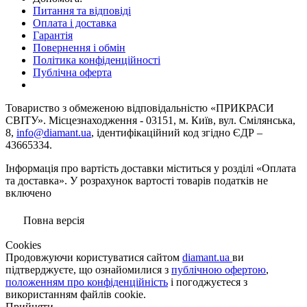
Питання та відповіді
Оплата і доставка
Гарантія
Повернення і обмін
Політика конфіденційності
Публічна оферта
Товариство з обмеженою вiдповiдальнiстю «ПРИКРАСИ
СВІТУ». Місцезнаходження - 03151, м. Київ, вул. Смілянська,
8,
info@diamant.ua
, ідентифікаційний код згідно ЄДР –
43665334.
Інформація про вартість доставки міститься у розділі «Оплата
та доставка». У розрахунок вартості товарів податків не
включено
Повна версія
Сookies
Продовжуючи користуватися сайтом
diamant.ua
ви
підтверджуєте, що ознайомилися з
публічною офертою
,
положенням про конфіденційність
і погоджуєтеся з
використанням файлів cookie.
Прийняти