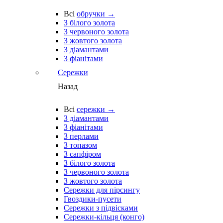
Всі
обручки →
З білого золота
З червоного золота
З жовтого золота
З діамантами
З фіанітами
Сережки
Назад
Всі
сережки →
З діамантами
З фіанітами
З перлами
З топазом
З сапфіром
З білого золота
З червоного золота
З жовтого золота
Сережки для пірсингу
Гвоздики-пусети
Сережки з підвісками
Сережки-кільця (конго)