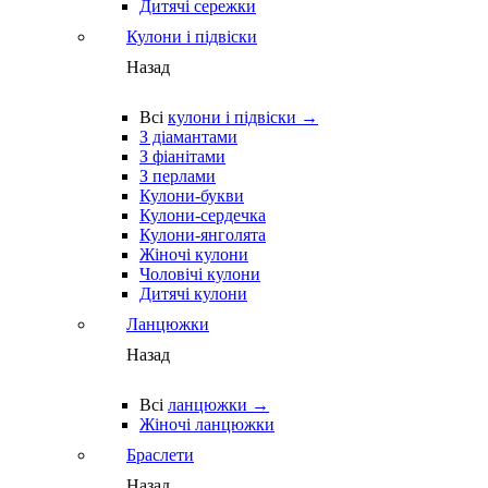
Дитячі сережки
Кулони і підвіски
Назад
Всі
кулони і підвіски →
З діамантами
З фіанітами
З перлами
Кулони-букви
Кулони-сердечка
Кулони-янголята
Жіночі кулони
Чоловічі кулони
Дитячі кулони
Ланцюжки
Назад
Всі
ланцюжки →
Жіночі ланцюжки
Браслети
Назад