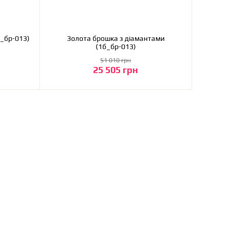
б_бр-013)
Золота брошка з діамантами
(1б_бр-013)
51 010 грн
25 505 грн
До кошика