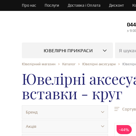
Про нас
Послуги
Доставка і Оплата
Дисконт
К
044
з 9:0
ЮВЕЛІРНІ ПРИКРАСИ
Ювелірн
Ювелірний магазин
Каталог
Ювелірні аксесуари
Ювелірні аксесу
вставки - круг
Сортув
Бренд
Акція
-44%