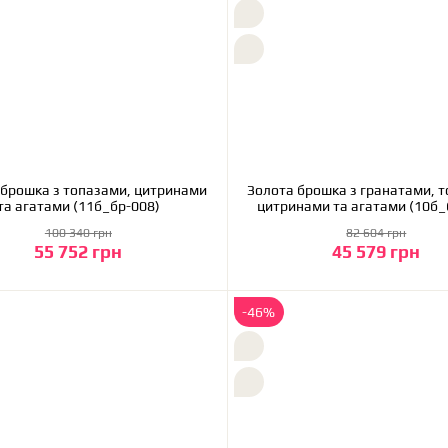
 брошка з топазами, цитринами
Золота брошка з гранатами, 
та агатами (11б_бр-008)
цитринами та агатами (
100 340 грн
82 604 грн
55 752 грн
45 579 грн
До кошика
До кошика
-46%