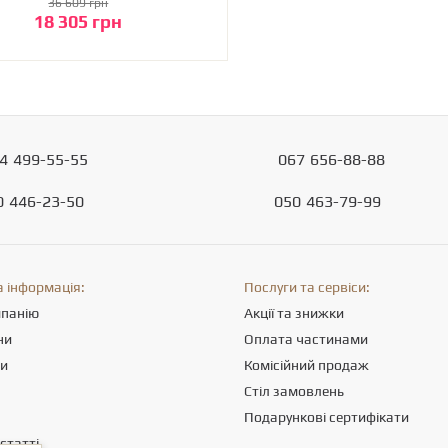
36 609 грн
18 305 грн
До кошика
4
499-55-55
067
656-88-88
0
446-23-50
050
463-79-99
 інформація:
Послуги та сервіси:
мпанію
Акції та знижки
ни
Оплата частинами
ти
Комісійний продаж
Стіл замовлень
Подарункові сертифікати
статті