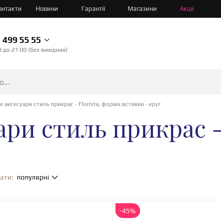
онтакти
Новини
Гарантії
Магазини
Акції
499 55 55
0 до 21:00 (без вихідних)
і аксесуари стиль прикрас - Florista, форма вставки - круг
ари стиль прикрас -
ати:
популярні
-45%