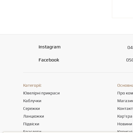
Instagram
04
Facebook
05
Категорії:
Основна
Ювелірні прикраси
Про ко
Каблучки
Магази
Сережки
Контак
Ланцюжки
Кар'єра
Підвіски
Новини
Браслети
Корисні 