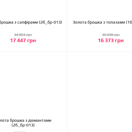
брошка з сапфірами (2б_бр-013)
Золота брошка з топазами (1
34 893 грн
30 098 грн
17 447 грн
16 373 грн
До кошика
До кошика
лота брошка з діамантами
(2б_бр-013)