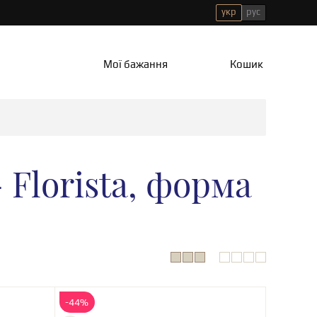
укр
рус
Мої бажання
Кошик
 Florista, форма
-44%