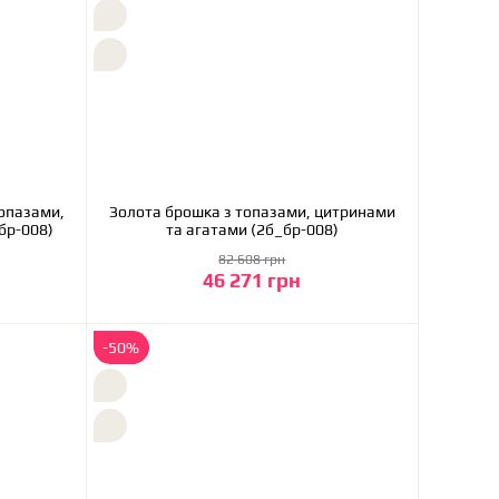
топазами,
Золота брошка з топазами, цитринами
10б_бр-008)
та агатами (2б_бр-008)
82 608 грн
46 271 грн
До кошика
-50%