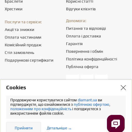
Браслети
Корисні статті
Хрестики
Відгуки клієнтів
Допомога:
Послуги та сервіси:
Питання та відповіді
Акції та знижки
Оплата і доставка
Оплата частинами
Гарантія
Комісійний продаж
Повернення і обмін
Стіл замовлень
Політика конфіденційності
Подарункові сертифікати
Публічна оферта
Сookies
Товариство з обмеженою вiдповiдальнiстю «ПРИКРАСИ СВІТУ».
Місцезнаходження - 03151, м. Київ, вул. Смілянська, 8,
info@diamant.ua
,
Продовжуючи користуватися сайтом
diamant.ua
ви
ідентифікаційний код згідно ЄДР – 43665334.
підтверджуєте, що ознайомилися з
публічною офертою
,
положенням про конфіденційність
і погоджуєтеся з
Інформація про вартість доставки міститься у розділі «Оплата та
використанням файлів cookie.
доставка». У розрахунок вартості товарів податків не включено
Повна версія
Прийняти
Детальніше →