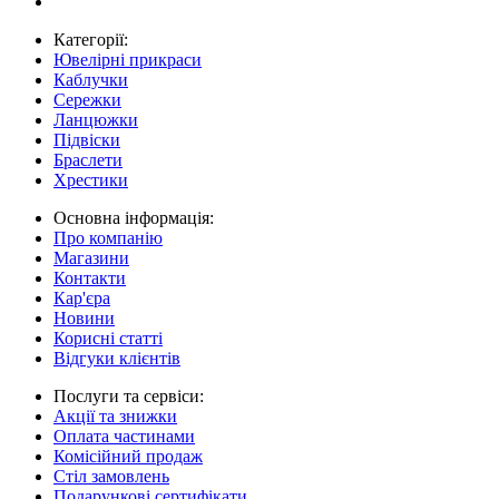
Категорії:
Ювелірні прикраси
Каблучки
Сережки
Ланцюжки
Підвіски
Браслети
Хрестики
Основна інформація:
Про компанію
Магазини
Контакти
Кар'єра
Новини
Корисні статті
Відгуки клієнтів
Послуги та сервіси:
Акції та знижки
Оплата частинами
Комісійний продаж
Стіл замовлень
Подарункові сертифікати