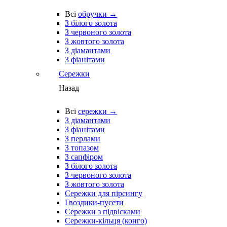
Всі
обручки →
З білого золота
З червоного золота
З жовтого золота
З діамантами
З фіанітами
Сережки
Назад
Всі
сережки →
З діамантами
З фіанітами
З перлами
З топазом
З сапфіром
З білого золота
З червоного золота
З жовтого золота
Сережки для пірсингу
Гвоздики-пусети
Сережки з підвісками
Сережки-кільця (конго)