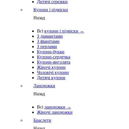
Дитячі сережки
Кулони і підвіски
Назад
Всі
кулони і підвіски →
З діамантами
З фіанітами
З перлами
Кулони-букви
Кулони-сердечка
Кулони-янголята
Жіночі кулони
Чоловічі кулони
Дитячі кулони
Ланцюжки
Назад
Всі
ланцюжки →
Жіночі ланцюжки
Браслети
Назад