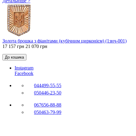
Детальніше >
Золота брошка з фіанітами (кубічним цирконієм) (1знч-001)
17 157 грн
21 070 грн
До кошика
Instagram
Facebook
044
499-55-55
050
446-23-50
067
656-88-88
050
463-79-99