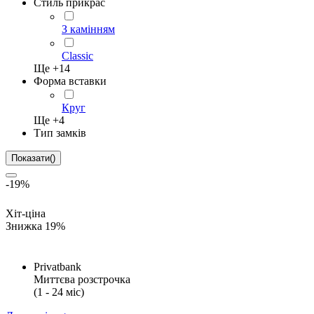
Стиль прикрас
З камінням
Classic
Ще +
14
Форма вставки
Круг
Ще +
4
Тип замків
Показати
(
)
-19%
Хіт-ціна
Знижка 19%
Privatbank
Миттєва розстрочка
(1 - 24 міс)