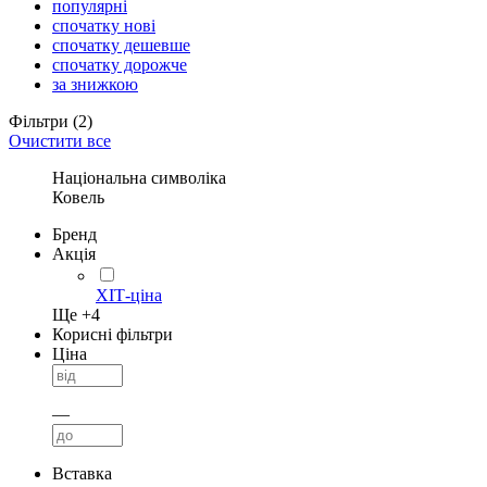
популярні
спочатку нові
спочатку дешевше
спочатку дорожче
за знижкою
Фільтри
(2)
Очистити все
Національна символіка
Ковель
Бренд
Акція
ХІТ-ціна
Ще +
4
Корисні фільтри
Ціна
—
Вставка