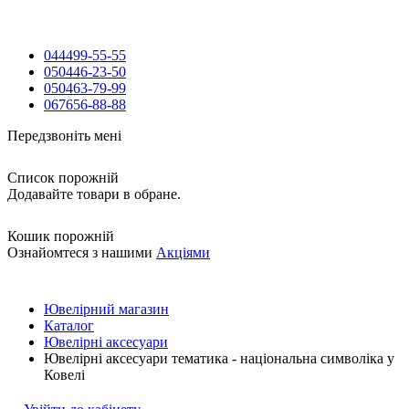
044
499-55-55
050
446-23-50
050
463-79-99
067
656-88-88
Передзвоніть мені
Список порожній
Додавайте товари в обране.
Кошик порожній
Ознайомтеся з нашими
Акціями
Ювелірний магазин
Каталог
Ювелірні аксесуари
Ювелірні аксесуари тематика - національна символіка у
Ковелі