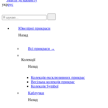
Увійти до кабінету
укр
рус
Ювелірні прикраси
Назад
Всі прикраси →
Колекції
Назад
Колекція ексклюзивних прикрас
Весільна колекція прикрас
Колекція Symbol
Каблучки
Назад