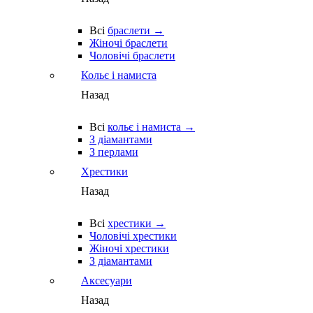
Всі
браслети →
Жіночі браслети
Чоловічі браслети
Кольє і намиста
Назад
Всі
кольє і намиста →
З діамантами
З перлами
Хрестики
Назад
Всі
хрестики →
Чоловічі хрестики
Жіночі хрестики
З діамантами
Аксесуари
Назад