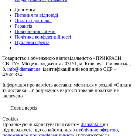
Допомога:
Питання та відповіді
Оплата і доставка
Гарантія
Повернення і обмін
Політика конфіденційності
Публічна оферта
Товариство з обмеженою вiдповiдальнiстю «ПРИКРАСИ
СВІТУ». Місцезнаходження - 03151, м. Київ, вул. Смілянська,
8,
info@diamant.ua
, ідентифікаційний код згідно ЄДР –
43665334.
Інформація про вартість доставки міститься у розділі «Оплата
та доставка». У розрахунок вартості товарів податків не
включено
Повна версія
Сookies
Продовжуючи користуватися сайтом
diamant.ua
ви
підтверджуєте, що ознайомилися з
публічною офертою
,
положенням про конфіденційність
і погоджуєтеся з