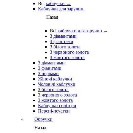
Всі
каблучки →
Каблучки для заручин
Назад
Всі
каблучки для заручин →
З діамантами
З фіанітами
З білого золота
З червоного золота
З жовтого золота
З діамантами
З фіанітами
З перлами
Жіночі каблучки
Чоловічі каблучки
З білого золота
З червоного золота
З жовтого золота
Каблучки солітери
Персні-печатки
Обручки
Назад