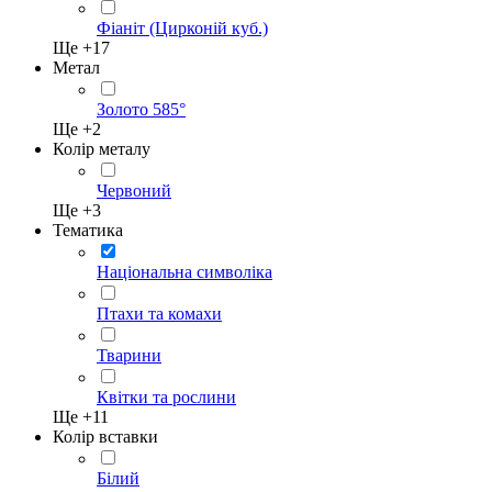
Фіаніт (Цирконій куб.)
Ще +
17
Метал
Золото 585°
Ще +
2
Колір металу
Червоний
Ще +
3
Тематика
Національна символіка
Птахи та комахи
Тварини
Квітки та рослини
Ще +
11
Колір вставки
Білий