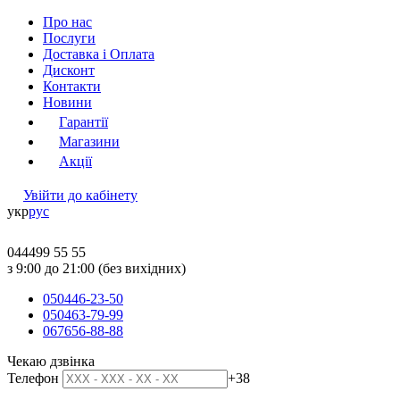
Про нас
Послуги
Доставка і Оплата
Дисконт
Контакти
Новини
Гарантії
Магазини
Акції
Увійти до кабінету
укр
рус
044
499 55 55
з 9:00 до 21:00 (без вихідних)
050
446-23-50
050
463-79-99
067
656-88-88
Чекаю дзвінка
Телефон
+38