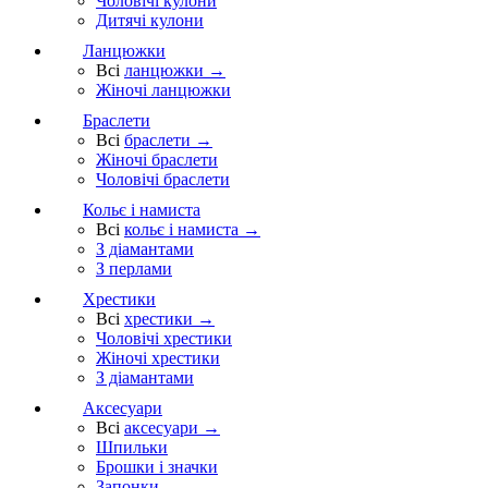
Чоловічі кулони
Дитячі кулони
Ланцюжки
Всі
ланцюжки →
Жіночі ланцюжки
Браслети
Всі
браслети →
Жіночі браслети
Чоловічі браслети
Кольє і намиста
Всі
кольє і намиста →
З діамантами
З перлами
Хрестики
Всі
хрестики →
Чоловічі хрестики
Жіночі хрестики
З діамантами
Аксесуари
Всі
аксесуари →
Шпильки
Брошки і значки
Запонки