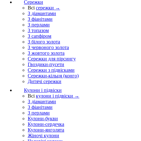
Сережки
Всі
сережки →
З діамантами
З фіанітами
З перлами
З топазом
З сапфіром
З білого золота
З червоного золота
З жовтого золота
Сережки для пірсингу
Гвоздики-пусети
Сережки з підвісками
Сережки-кільця (конго)
Дитячі сережки
Кулони і підвіски
Всі
кулони і підвіски →
З діамантами
З фіанітами
З перлами
Кулони-букви
Кулони-сердечка
Кулони-янголята
Жіночі кулони