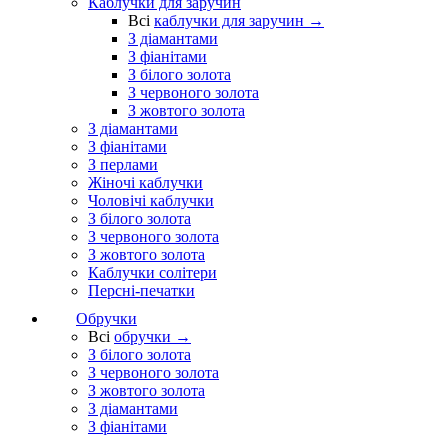
Каблучки для заручин
Всі
каблучки для заручин →
З діамантами
З фіанітами
З білого золота
З червоного золота
З жовтого золота
З діамантами
З фіанітами
З перлами
Жіночі каблучки
Чоловічі каблучки
З білого золота
З червоного золота
З жовтого золота
Каблучки солітери
Персні-печатки
Обручки
Всі
обручки →
З білого золота
З червоного золота
З жовтого золота
З діамантами
З фіанітами