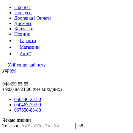
Про нас
Послуги
Доставка і Оплата
Дисконт
Контакти
Новини
Гарантії
Магазини
Акції
Увійти до кабінету
укр
рус
044
499 55 55
з 9:00 до 21:00 (без вихідних)
050
446-23-50
050
463-79-99
067
656-88-88
Чекаю дзвінка
Телефон
+38