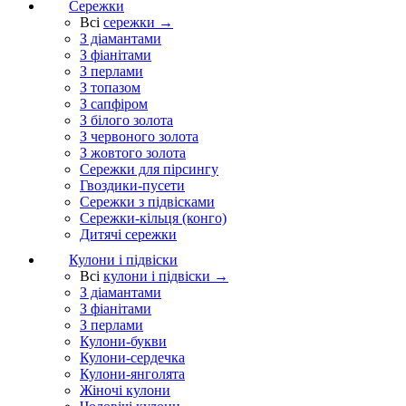
Сережки
Всі
сережки →
З діамантами
З фіанітами
З перлами
З топазом
З сапфіром
З білого золота
З червоного золота
З жовтого золота
Сережки для пірсингу
Гвоздики-пусети
Сережки з підвісками
Сережки-кільця (конго)
Дитячі сережки
Кулони і підвіски
Всі
кулони і підвіски →
З діамантами
З фіанітами
З перлами
Кулони-букви
Кулони-сердечка
Кулони-янголята
Жіночі кулони