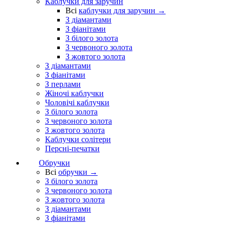
Каблучки для заручин
Всі
каблучки для заручин →
З діамантами
З фіанітами
З білого золота
З червоного золота
З жовтого золота
З діамантами
З фіанітами
З перлами
Жіночі каблучки
Чоловічі каблучки
З білого золота
З червоного золота
З жовтого золота
Каблучки солітери
Персні-печатки
Обручки
Всі
обручки →
З білого золота
З червоного золота
З жовтого золота
З діамантами
З фіанітами