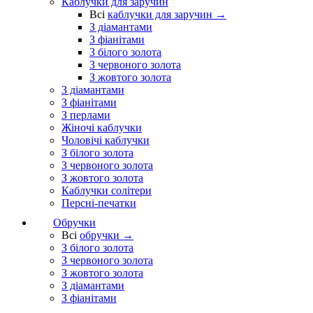
Каблучки для заручин
Всі
каблучки для заручин →
З діамантами
З фіанітами
З білого золота
З червоного золота
З жовтого золота
З діамантами
З фіанітами
З перлами
Жіночі каблучки
Чоловічі каблучки
З білого золота
З червоного золота
З жовтого золота
Каблучки солітери
Персні-печатки
Обручки
Всі
обручки →
З білого золота
З червоного золота
З жовтого золота
З діамантами
З фіанітами