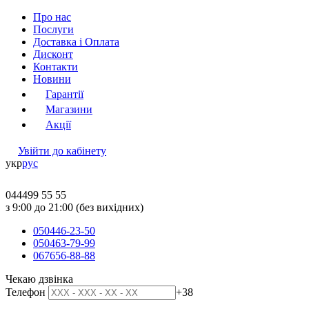
Про нас
Послуги
Доставка і Оплата
Дисконт
Контакти
Новини
Гарантії
Магазини
Акції
Увійти до кабінету
укр
рус
044
499 55 55
з 9:00 до 21:00 (без вихідних)
050
446-23-50
050
463-79-99
067
656-88-88
Чекаю дзвінка
Телефон
+38