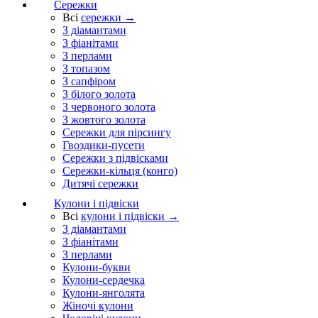
Сережки
Всі
сережки →
З діамантами
З фіанітами
З перлами
З топазом
З сапфіром
З білого золота
З червоного золота
З жовтого золота
Сережки для пірсингу
Гвоздики-пусети
Сережки з підвісками
Сережки-кільця (конго)
Дитячі сережки
Кулони і підвіски
Всі
кулони і підвіски →
З діамантами
З фіанітами
З перлами
Кулони-букви
Кулони-сердечка
Кулони-янголята
Жіночі кулони