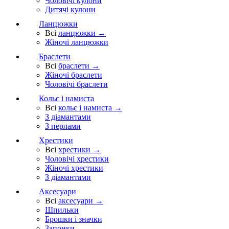
Чоловічі кулони
Дитячі кулони
Ланцюжки
Всі
ланцюжки →
Жіночі ланцюжки
Браслети
Всі
браслети →
Жіночі браслети
Чоловічі браслети
Кольє і намиста
Всі
кольє і намиста →
З діамантами
З перлами
Хрестики
Всі
хрестики →
Чоловічі хрестики
Жіночі хрестики
З діамантами
Аксесуари
Всі
аксесуари →
Шпильки
Брошки і значки
Запонки