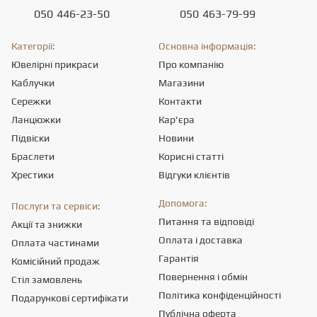
050
446-23-50
050
463-79-99
Категорії:
Основна інформація:
Ювелірні прикраси
Про компанію
Каблучки
Магазини
Сережки
Контакти
Ланцюжки
Кар'єра
Підвіски
Новини
Браслети
Корисні статті
Хрестики
Відгуки клієнтів
Допомога:
Послуги та сервіси:
Питання та відповіді
Акції та знижки
Оплата і доставка
Оплата частинами
Гарантія
Комісійний продаж
Повернення і обмін
Стіл замовлень
Політика конфіденційності
Подарункові сертифікати
Публічна оферта