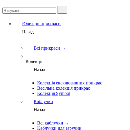
Ювелірні прикраси
Назад
Всі прикраси →
Колекції
Назад
Колекція ексклюзивних прикрас
Весільна колекція прикрас
Колекція Symbol
Каблучки
Назад
Всі
каблучки →
Каблучки для заручин