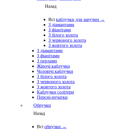
Назад
Всі
каблучки для заручин →
З діамантами
З фіанітами
З білого золота
З червоного золота
З жовтого золота
З діамантами
З фіанітами
З перлами
Жіночі каблучки
Чоловічі каблучки
З білого золота
З червоного золота
З жовтого золота
Каблучки солітери
Персні-печатки
Обручки
Назад
Всі
обручки →