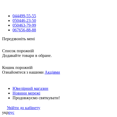
044
499-55-55
050
446-23-50
050
463-79-99
067
656-88-88
Передзвоніть мені
Список порожній
Додавайте товари в обране.
Кошик порожній
Ознайомтеся з нашими
Акціями
Ювелірний магазин
Новини мережі
Продовжуємо святкувати!
Увійти до кабінету
укр
рус