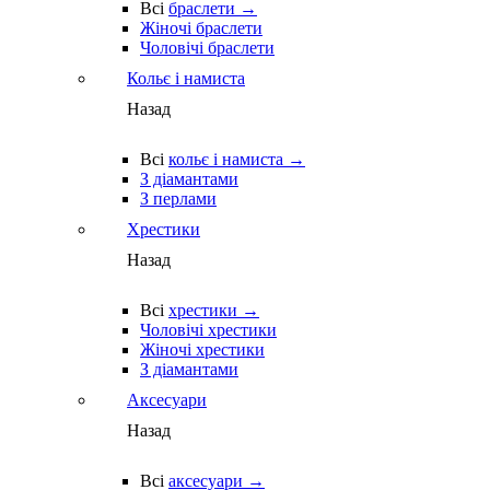
Всі
браслети →
Жіночі браслети
Чоловічі браслети
Кольє і намиста
Назад
Всі
кольє і намиста →
З діамантами
З перлами
Хрестики
Назад
Всі
хрестики →
Чоловічі хрестики
Жіночі хрестики
З діамантами
Аксесуари
Назад
Всі
аксесуари →