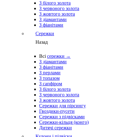
З білого золота
З червоного золота
З жовтого золота
З діамантами
З фіанітами
Сережки
Назад
Всі
сережки →
З діамантами
З фіанітами
З перлами
З топазом
З сапфіром
З білого золота
З червоного золота
З жовтого золота
Сережки для пірсингу
Гвоздики-пусети
Сережки з підвісками
Сережки-кільця (конго)
Дитячі сережки
Кулони і підвіски