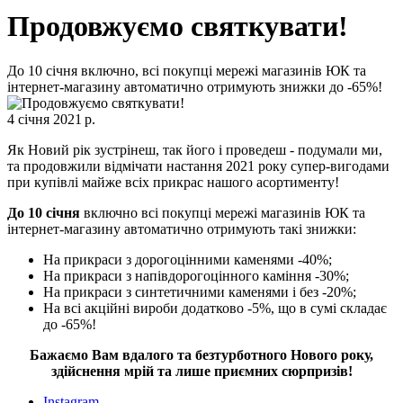
Продовжуємо святкувати!
До 10 січня включно, всі покупці мережі магазинів ЮК та
інтернет-магазину автоматично отримують знижки до -65%!
4 січня 2021 р.
Як Новий рік зустрінеш, так його і проведеш - подумали ми,
та продовжили відмічати настання 2021 року супер-вигодами
при купівлі майже всіх прикрас нашого асортименту!
До 10 січня
включно всі покупці мережі магазинів ЮК та
інтернет-магазину автоматично отримують такі знижки:
На прикраси з дорогоцінними каменями -40%;
На прикраси з напівдорогоцінного каміння -30%;
На прикраси з синтетичними каменями і без -20%;
На всі акційні вироби додатково -5%, що в сумі складає
до -65%!
Бажаємо Вам вдалого та безтурботного Нового року,
здійснення мрій та лише приємних сюрпризів!
Instagram